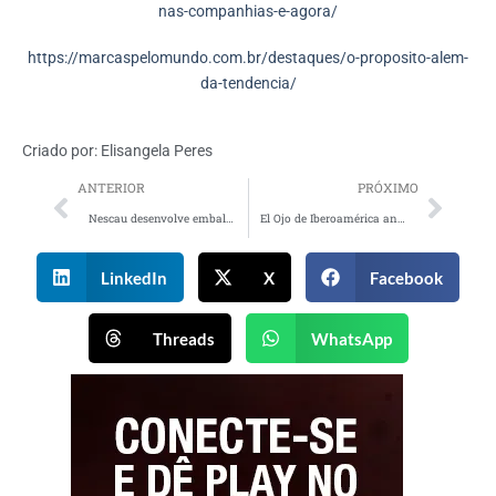
nas-companhias-e-agora/
https://marcaspelomundo.com.br/destaques/o-proposito-alem-
da-tendencia/
Criado por:
Elisangela Peres
ANTERIOR
PRÓXIMO
Nescau desenvolve embalagem sem tampa plástica para produto orgânico
El Ojo de Iberoamérica anuncia os jurados brasileiros do festival
LinkedIn
X
Facebook
Threads
WhatsApp