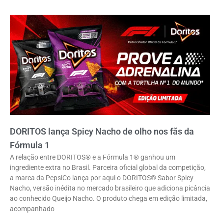
DORITOS lança Spicy Nacho de olho nos fãs da
Fórmula 1
A relação entre DORITOS® e a Fórmula 1® ganhou um
ingrediente extra no Brasil. Parceira oficial global da competição,
a marca da PepsiCo lança por aqui o DORITOS® Sabor Spicy
Nacho, versão inédita no mercado brasileiro que adiciona picância
ao conhecido Queijo Nacho. O produto chega em edição limitada,
acompanhado