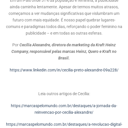
Em um País onde 51% da população é feminina, a publicidade
ainda caminha lentamente. Apesar de termos muitos atrasos,
começamos a ver mudanças significativas que vislumbram um
futuro com mais equidade. É nosso papel quebrar lugares-
comuns e paradigmas todos dias, reforçando o poder feminino na
publicidade – e em todas as outras esferas.
Por
Cecília Alexandre, diretora de marketing da Kraft Heinz
Company, responsável pelas marcas Heinz, Quero e Kraft no
Brasil.
https://www.linkedin.com/in/cecilia-preto-alexandre-09a228/
Leia outros artigos de Cecília:
https://marcaspelomundo.com.br/destaques/a-jornada-da-
reinvencao-por-cecilia-alexandre/
https://marcaspelomundo.com.br/destaques/a-revolucao-digital-