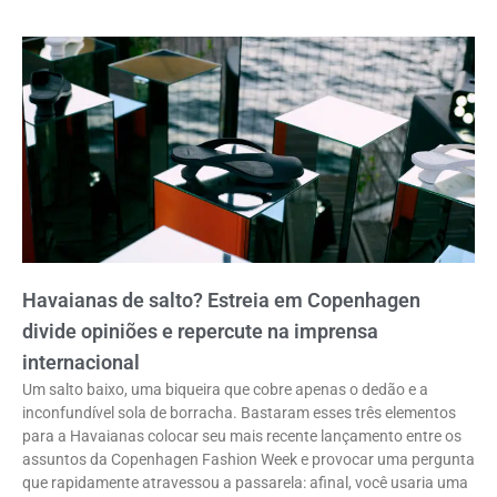
Havaianas de salto? Estreia em Copenhagen
divide opiniões e repercute na imprensa
internacional
Um salto baixo, uma biqueira que cobre apenas o dedão e a
inconfundível sola de borracha. Bastaram esses três elementos
para a Havaianas colocar seu mais recente lançamento entre os
assuntos da Copenhagen Fashion Week e provocar uma pergunta
que rapidamente atravessou a passarela: afinal, você usaria uma