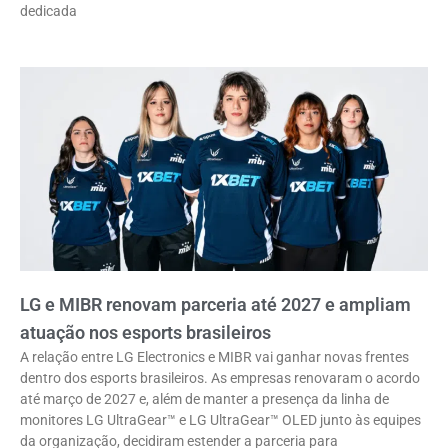
dedicada
LG e MIBR renovam parceria até 2027 e ampliam
atuação nos esports brasileiros
A relação entre LG Electronics e MIBR vai ganhar novas frentes
dentro dos esports brasileiros. As empresas renovaram o acordo
até março de 2027 e, além de manter a presença da linha de
monitores LG UltraGear™ e LG UltraGear™ OLED junto às equipes
da organização, decidiram estender a parceria para