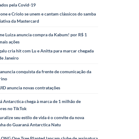
ados pela Covid-19
ione e Criolo se unem e cantam clássicos do samba
iativa da Mastercard
ne Luiza anuncia compra da Kabum! por R$ 1
mais ações
alu cria hit com Lu e Anitta para marcar chegada
de Janeiro
anuncia conquista da frente de comunicação da
rino
ID anuncia novas contratações
 Antarctica chega à marca de 1 milhão de
ores no TikTok
uralize seu estilo de vida é o convite da nova
ha do Guaraná Antarctica Natu
e ONG One Tree Planted lançam clube de assinatura