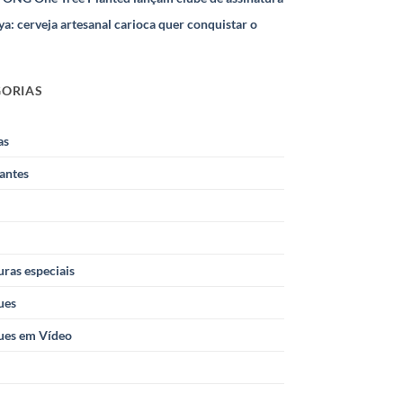
ya: cerveja artesanal carioca quer conquistar o
GORIAS
as
antes
ras especiais
ues
ues em Vídeo