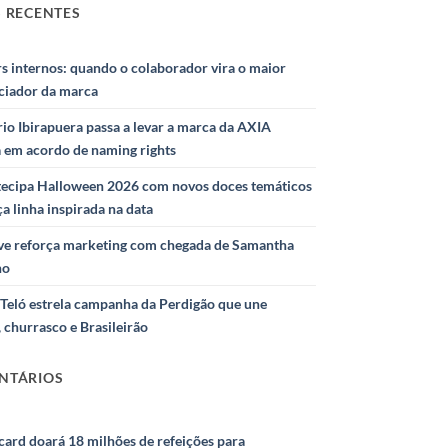
 RECENTES
s internos: quando o colaborador vira o maior
nciador da marca
io Ibirapuera passa a levar a marca da AXIA
a em acordo de naming rights
ntecipa Halloween 2026 com novos doces temáticos
ça linha inspirada na data
e reforça marketing com chegada de Samantha
ho
Teló estrela campanha da Perdigão que une
 churrasco e Brasileirão
NTÁRIOS
ard doará 18 milhões de refeições para