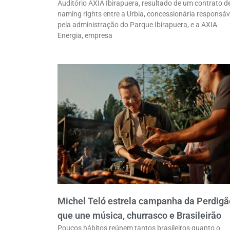
Auditório AXIA Ibirapuera, resultado de um contrato d
naming rights entre a Urbia, concessionária responsáv
pela administração do Parque Ibirapuera, e a AXIA
Energia, empresa
Michel Teló estrela campanha da Perdigã
que une música, churrasco e Brasileirão
Poucos hábitos reúnem tantos brasileiros quanto o