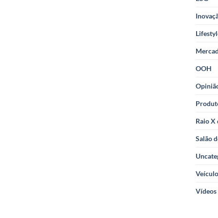
Inovaçã
Lifesty
Merca
OOH
Opiniã
Produt
Raio X
Salão d
Uncate
Veícul
Vídeos