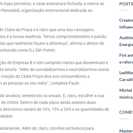
POSTS
em lojas parceiras, a cada assinatura fechada, a marca se
 Planteded, organização internacional dedicada ao
Creator
influe
do Clube da Praya e é claro que uma das vantagens
, esta é a nossa essência. Temos comprometimento e paixão
Auditór
es que realmente façam a diferença”, afirma o diretor de
Energi
conhecido como DJ Zeh Pretim.
Fini a
e refor
cação de Empresa B e tem cumprido metas que disseminam e
o estufa. “Além de contabilizarmos e neutralizarmos nossa
LedWav
 criação do Clube Praya leva aos consumidores a
Carval
m as pessoas ao seu redor”, completa Paulo.
Michel 
 avulsos, semestrais ou anuais. E, claro, escolher a sua
música,
fa de 355ml. Dentro de cada plano ainda existem duas
os descontos variam de 10%, 15% a 20% e as quantidades de
COME
idades.
ssinantes. Além de, claro, convites exclusivos para
Masterc