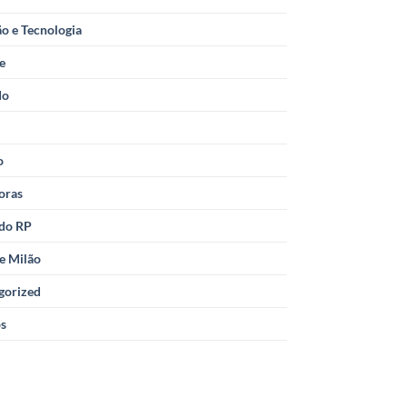
o e Tecnologia
le
do
o
oras
 do RP
e Milão
gorized
os