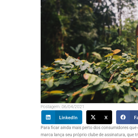
Postagem:
06/04/2021
LinkedIn
X
F
Para ficar ainda mais perto dos consumidores que
marca lança seu próprio clube de assinatura, que t