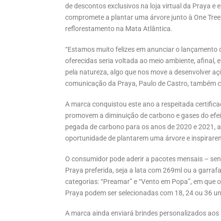
de descontos exclusivos na loja virtual da Praya e 
compromete a plantar uma árvore junto à One Tree
reflorestamento na Mata Atlântica.
“Estamos muito felizes em anunciar o lançamento 
oferecidas seria voltada ao meio ambiente, afinal
pela natureza, algo que nos move a desenvolver açõ
comunicação da Praya, Paulo de Castro, também 
A marca conquistou este ano a respeitada certifi
promovem a diminuição de carbono e gases do efeit
pegada de carbono para os anos de 2020 e 2021, a
oportunidade de plantarem uma árvore e inspirare
O consumidor pode aderir a pacotes mensais – sendo
Praya preferida, seja a lata com 269ml ou a garra
categorias: “Preamar” e “Vento em Popa”, em que 
Praya podem ser selecionadas com 18, 24 ou 36 un
A marca ainda enviará brindes personalizados aos a