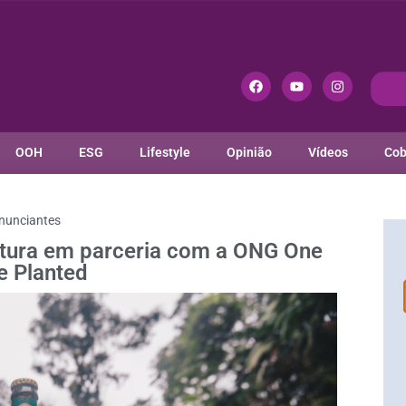
OOH
ESG
Lifestyle
Opinião
Vídeos
Cob
nunciantes
atura em parceria com a ONG One
e Planted