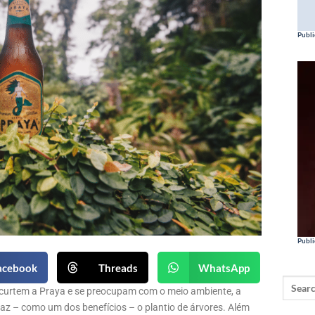
Publi
Publi
acebook
Threads
WhatsApp
 curtem a Praya e se preocupam com o meio ambiente, a
raz – como um dos benefícios – o plantio de árvores. Além