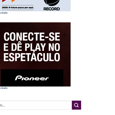
cidade
cidade