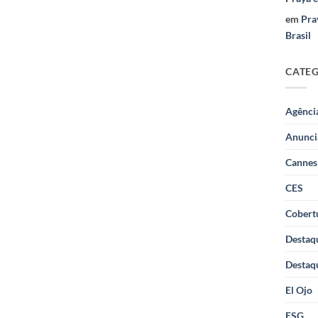
em
Pra
Brasil
CATE
Agênci
Anunci
Cannes
CES
Cobertu
Destaq
Destaq
El Ojo
ESG