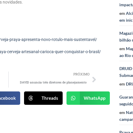
as novidades.
impact
em
Alc
em inic
Magazi
eja-praya-apresenta-novo-rotulo-mais-sustentavel/
bilhão 
em
Mag
-cerveja-artesanal-carioca-quer-conquistar-o-brasil/
ao Rio 
DRUID 
PRÓXIMO
Subma
DAVID anuncia três diretores de planejamento
em
DRU
Guaraná
acebook
Threads
WhatsApp
seguid
em
Nat
campan
Praya 