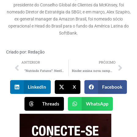
presidente do Conselho Global de Clientes da McKinsey, foi
nomeado Diretor de Estratégia da SBGI; e em março, Alex Szapiro,
ex-general manager da Amazon Brasil, foi nomeado sócio
operacional e Head do Brasil para o fundo da América Latina do
SoftBank.
Criado por:
Redação
ANTERIOR
PRÓXIMO
“Nutrindo Futuros”: Nestlé Health Science lança nova campanha
Binder assina nova campanha institucional do Shopping Nova América
LinkedIn
X
Facebook
Threads
WhatsApp