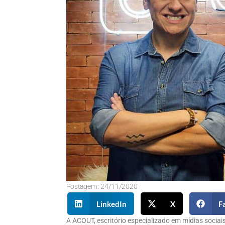
Postagem:
24/11/2020
LinkedIn
X
F
A ACOUT, escritório especializado em mídias socia