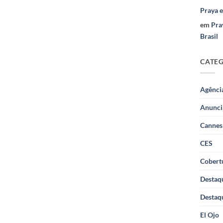
Praya 
em
Pra
Brasil
CATE
Agênci
Anunci
Cannes
CES
Cobertu
Destaq
Destaq
El Ojo