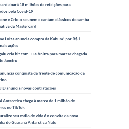
ard doará 18 milhões de refeições para
ados pela Covid-19
ione e Criolo se unem e cantam clássicos do samba
iativa da Mastercard
ne Luiza anuncia compra da Kabum! por R$ 1
mais ações
alu cria hit com Lu e Anitta para marcar chegada
de Janeiro
anuncia conquista da frente de comunicação da
rino
ID anuncia novas contratações
 Antarctica chega à marca de 1 milhão de
ores no TikTok
uralize seu estilo de vida é o convite da nova
ha do Guaraná Antarctica Natu