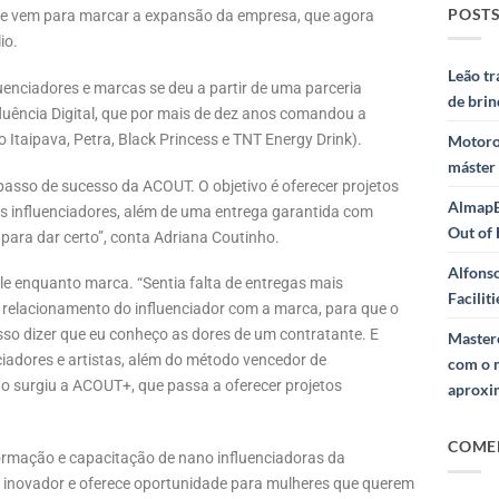
POSTS
e vem para marcar a expansão da empresa, que agora
io.
Leão t
luenciadores e marcas se deu a partir de uma parceria
de brin
luência Digital, que por mais de dez anos comandou a
taipava, Petra, Black Princess e TNT Energy Drink).
Motoro
máster
passo de sucesso da ACOUT. O objetivo é oferecer projetos
AlmapB
 os influenciadores, além de uma entrega garantida com
Out of
para dar certo”, conta Adriana Coutinho.
Alfons
le enquanto marca. “Sentia falta de entregas mais
Facilit
 relacionamento do influenciador com a marca, para que o
sso dizer que eu conheço as dores de um contratante. E
Masterc
ciadores e artistas, além do método vencedor de
com o 
ão surgiu a ACOUT+, que passa a oferecer projetos
aproxi
COME
 formação e capacitação de nano influenciadoras da
 inovador e oferece oportunidade para mulheres que querem