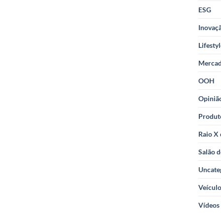
ESG
Inovaçã
Lifesty
Merca
OOH
Opiniã
Produt
Raio X
Salão d
Uncate
Veícul
Vídeos