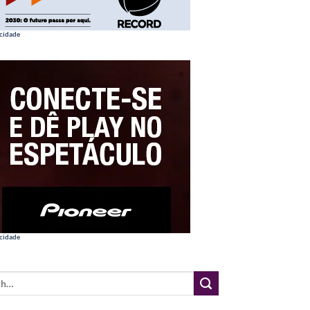
cidade
cidade