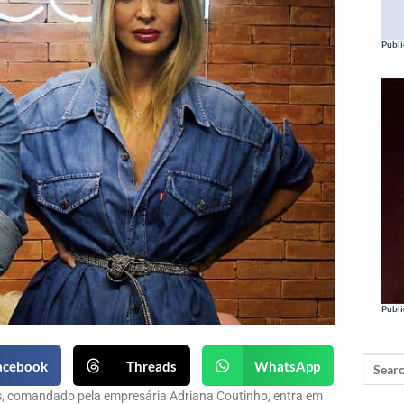
Publi
Publi
acebook
Threads
WhatsApp
is, comandado pela empresária Adriana Coutinho, entra em