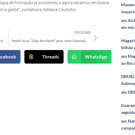
ra etapa de formação já aconteceu e agora estamos em busca
Masterc
om a gente”, comemora Adriana Coutinho.
impact
em
Alc
em inic
PRÓXIMO
Magazi
Zohar anuncia Joana Prado como nova diretora de cena
Nestlé lança “Clipe Reciclável” para caixa Especialidades
bilhão 
em
Mag
acebook
Threads
WhatsApp
ao Rio 
DRUID 
Subma
em
DRU
Guaraná
seguid
em
Nat
campan