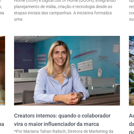
e
Home (OOH) e Digital Out of Home (DOOH), integrando
op
o,
planejamento de mídia, criação e tecnologia desde as
re
mia
etapas iniciais das campanhas. A iniciativa formaliza
co
uma
su
Creators internos: quando o colaborador
Au
ha
vira o maior influenciador da marca
d
*Por Mariana Tahan Ralisch, Diretora de Marketing da
ri