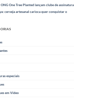
e ONG One Tree Planted lançam clube de assinatura
ya: cerveja artesanal carioca quer conquistar o
GORIAS
as
antes
ras especiais
ues
ues em Vídeo