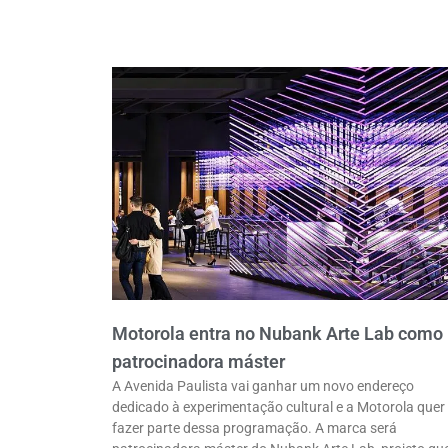
Motorola entra no Nubank Arte Lab como
patrocinadora máster
A Avenida Paulista vai ganhar um novo endereço
dedicado à experimentação cultural e a Motorola quer
fazer parte dessa programação. A marca será