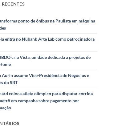
 RECENTES
ransforma ponto de ônibus na Paulista em máquina
des
la entra no Nubank Arte Lab como patrocinadora
BDO cria Vista, unidade dedicada a projetos de
 Home
o Aurin assume Vice-Presidência de Negócios e
ies do SBT
ard coloca atleta olímpico para disputar corrida
metrô em campanha sobre pagamento por
mação
NTÁRIOS