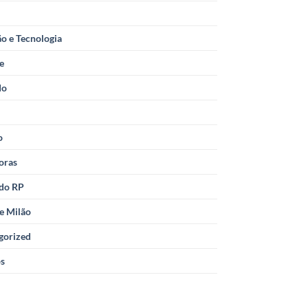
o e Tecnologia
le
do
o
oras
 do RP
e Milão
gorized
os