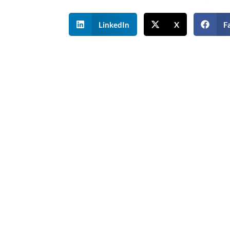
LinkedIn
X
F