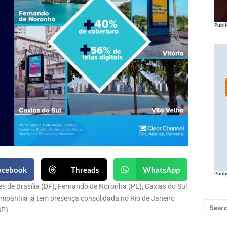
Publi
acebook
Threads
WhatsApp
Publi
 de Brasília (DF), Fernando de Noronha (PE), Caxias do Sul
a companhia já tem presença consolidada no Rio de Janeiro
SP).