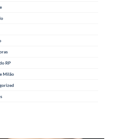
le
do
o
oras
 do RP
e Milão
gorized
os