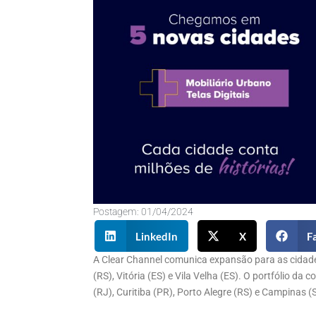
Postagem:
01/04/2024
LinkedIn
X
F
A Clear Channel comunica expansão para as cidades
(RS), Vitória (ES) e Vila Velha (ES). O portfólio d
(RJ), Curitiba (PR), Porto Alegre (RS) e Campinas (