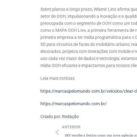
Sobre planos a longo prazo, Wlamir Lino afirma q
setor de OOH, impulsionando a inovação e a qual
preocupada com o segmento de OOH como um todo,
como o MAPA OOH Live, a primeira ferramenta de me
primeira empresa a ter mídia programática para o
3D para circuitos de faces do mobiliário urbano; re
decorados; projetos com interações com mobile e re
uso cada vez maior de dados e tecnologia, estamos
mídia OOH eficazes e impactantes para nossos clien
Leia mais notícias:
https://marcaspelomundo.com.br/veiculos/clear-c
https://marcaspelomundo.com.br/
Criado por:
Redação
ANTERIOR