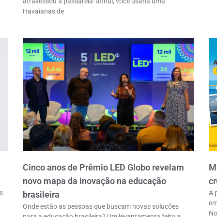
atravessou a passarela: afinal, você usaria uma
Havaianas de
Cinco anos de Prêmio LED Globo revelam
M
novo mapa da inovação na educação
cr
s
A 
brasileira
em
Onde estão as pessoas que buscam novas soluções
No
para a educação brasileira? Um levantamento feito a