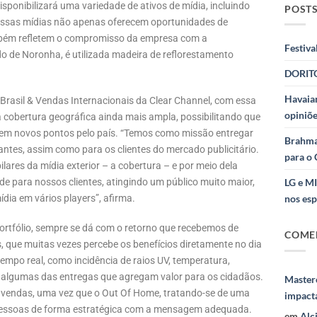
ponibilizará uma variedade de ativos de mídia, incluindo
POSTS
s. Essas mídias não apenas oferecem oportunidades de
bém refletem o compromisso da empresa com a
Festiva
o de Noronha, é utilizada madeira de reflorestamento
DORITO
Havaian
 Brasil & Vendas Internacionais da Clear Channel, com essa
opiniõe
 cobertura geográfica ainda mais ampla, possibilitando que
 em novos pontos pelo país. “Temos como missão entregar
Brahma
ntes, assim como para os clientes do mercado publicitário.
para o 
lares da mídia exterior – a cobertura – e por meio dela
de para nossos clientes, atingindo um público muito maior,
LG e M
ia em vários players”, afirma.
nos esp
ortfólio, sempre se dá com o retorno que recebemos de
COME
, que muitas vezes percebe os benefícios diretamente no dia
empo real, como incidência de raios UV, temperatura,
o algumas das entregas que agregam valor para os cidadãos.
Masterc
s vendas, uma vez que o Out Of Home, tratando-se de uma
impact
 pessoas de forma estratégica com a mensagem adequada.
em
Alc