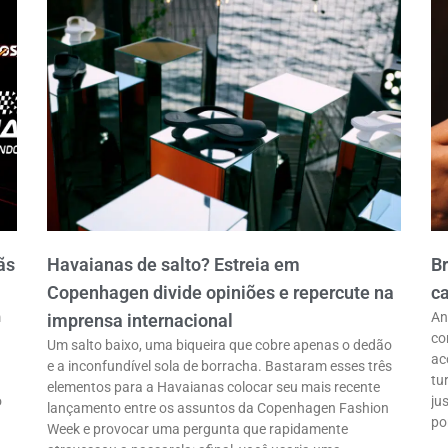
ãs
Havaianas de salto? Estreia em
B
Copenhagen divide opiniões e repercute na
ca
m
An
imprensa internacional
co
Um salto baixo, uma biqueira que cobre apenas o dedão
ac
e a inconfundível sola de borracha. Bastaram esses três
tu
elementos para a Havaianas colocar seu mais recente
o
ju
lançamento entre os assuntos da Copenhagen Fashion
po
Week e provocar uma pergunta que rapidamente