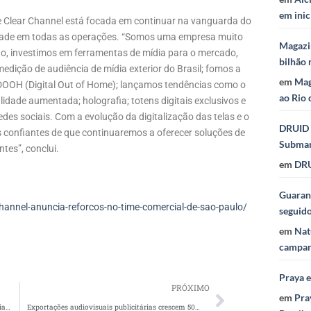
em inic
ue Clear Channel está focada em continuar na vanguarda do
idade em todas as operações. “Somos uma empresa muito
Magazi
 investimos em ferramentas de mídia para o mercado,
bilhão 
dição de audiência de mídia exterior do Brasil; fomos a
em
Mag
 DOOH (Digital Out of Home); lançamos tendências como o
ao Rio 
alidade aumentada; holografia; totens digitais exclusivos e
des sociais. Com a evolução da digitalização das telas e o
DRUID 
 confiantes de que continuaremos a oferecer soluções de
Subma
tes”, conclui.
em
DRU
Guaraná
hannel-anuncia-reforcos-no-time-comercial-de-sao-paulo/
seguid
em
Nat
campan
Praya 
PRÓXIMO
em
Pra
SKY escolhe a Dentsu como sua nova agência criativa
Exportações audiovisuais publicitárias crescem 50% em 2023, segundo pesquisa da ANCINE