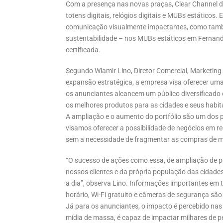
Com a presença nas novas praças, Clear Channel dis
totens digitais, relógios digitais e MUBs estático
comunicação visualmente impactantes, como tam
sustentabilidade – nos MUBs estáticos em Fernand
certificada.
Segundo Wlamir Lino, Diretor Comercial, Marketing
expansão estratégica, a empresa visa oferecer uma
os anunciantes alcancem um público diversificado
os melhores produtos para as cidades e seus habita
A ampliação e o aumento do portfólio são um dos pi
visamos oferecer a possibilidade de negócios em re
sem a necessidade de fragmentar as compras de míd
“O sucesso de ações como essa, de ampliação de p
nossos clientes e da própria população das cidades
a dia”, observa Lino. Informações importantes em t
horário, Wi-Fi gratuito e câmeras de segurança sã
Já para os anunciantes, o impacto é percebido na
mídia de massa, é capaz de impactar milhares de