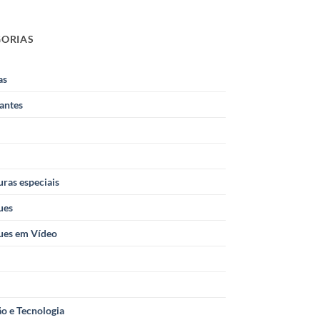
GORIAS
as
antes
ras especiais
ues
ues em Vídeo
o e Tecnologia