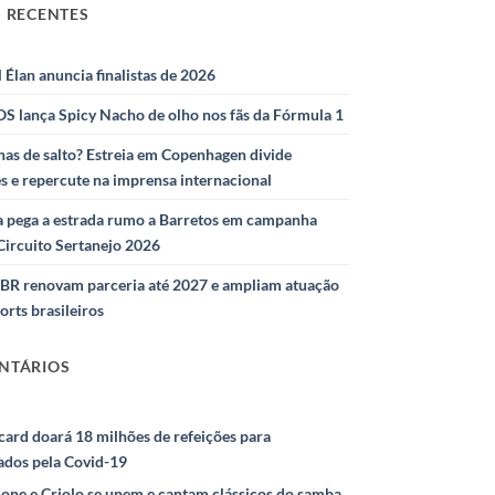
 RECENTES
l Élan anuncia finalistas de 2026
S lança Spicy Nacho de olho nos fãs da Fórmula 1
as de salto? Estreia em Copenhagen divide
s e repercute na imprensa internacional
 pega a estrada rumo a Barretos em campanha
Circuito Sertanejo 2026
IBR renovam parceria até 2027 e ampliam atuação
orts brasileiros
NTÁRIOS
ard doará 18 milhões de refeições para
ados pela Covid-19
ione e Criolo se unem e cantam clássicos do samba