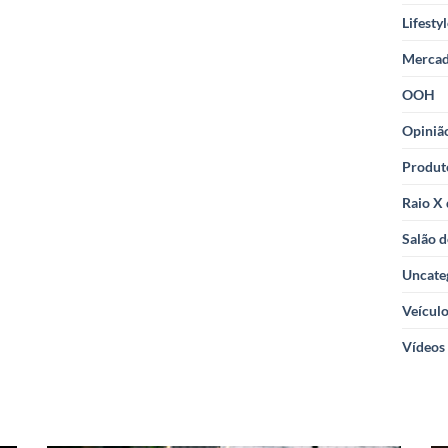
Lifesty
Merca
OOH
Opiniã
Produt
Raio X
Salão d
Uncate
Veícul
Vídeos