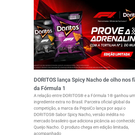
DORITOS lança Spicy Nacho de olho nos f
da Fórmula 1
A relação entre DORITOS® e a Fórmula 1® ganhou u
ingrediente extra no Brasil. Parceira oficial global da
competição, a marca da PepsiCo lança por aqui o
DORITOS® Sabor Spicy Nacho, versão inédita no
mercado brasileiro que adiciona picância ao conhecid
Queijo Nacho. O produto chega em edição limitada,
acompanhado