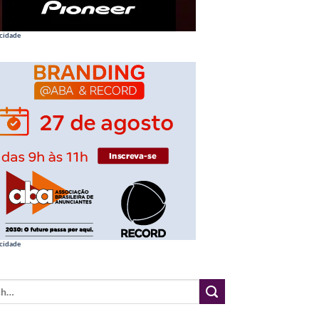
cidade
cidade