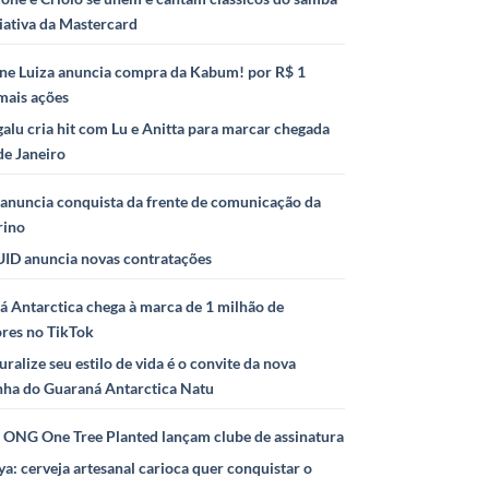
iativa da Mastercard
ne Luiza anuncia compra da Kabum! por R$ 1
mais ações
alu cria hit com Lu e Anitta para marcar chegada
de Janeiro
anuncia conquista da frente de comunicação da
rino
ID anuncia novas contratações
 Antarctica chega à marca de 1 milhão de
ores no TikTok
uralize seu estilo de vida é o convite da nova
ha do Guaraná Antarctica Natu
e ONG One Tree Planted lançam clube de assinatura
ya: cerveja artesanal carioca quer conquistar o