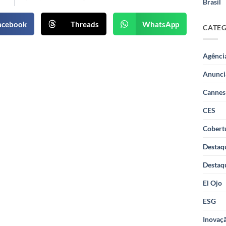
Brasil
acebook
Threads
WhatsApp
CATE
Agênci
Anunci
Cannes
CES
Cobertu
Destaq
Destaq
El Ojo
ESG
Inovaçã