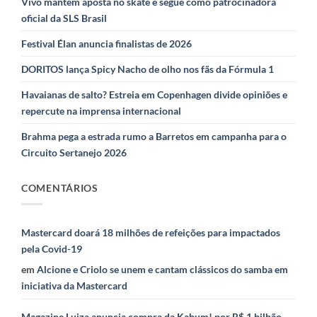
Vivo mantém aposta no skate e segue como patrocinadora
oficial da SLS Brasil
Festival Élan anuncia finalistas de 2026
DORITOS lança Spicy Nacho de olho nos fãs da Fórmula 1
Havaianas de salto? Estreia em Copenhagen divide opiniões e
repercute na imprensa internacional
Brahma pega a estrada rumo a Barretos em campanha para o
Circuito Sertanejo 2026
COMENTÁRIOS
Mastercard doará 18 milhões de refeições para impactados
pela Covid-19
em
Alcione e Criolo se unem e cantam clássicos do samba em
iniciativa da Mastercard
Magazine Luiza anuncia compra da Kabum! por R$ 1 bilhão