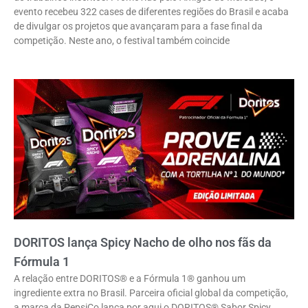
evento recebeu 322 cases de diferentes regiões do Brasil e acaba
de divulgar os projetos que avançaram para a fase final da
competição. Neste ano, o festival também coincide
DORITOS lança Spicy Nacho de olho nos fãs da
Fórmula 1
A relação entre DORITOS® e a Fórmula 1® ganhou um
ingrediente extra no Brasil. Parceira oficial global da competição,
a marca da PepsiCo lança por aqui o DORITOS® Sabor Spicy