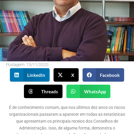
Postagem:
13/11/2020
LinkedIn
X
Facebook
Threads
WhatsApp
É de conhecimento comum, que nos últimos dez anos os riscos
organizacionais passaram a aparecer em todas as estatísticas
que apresentam os principais receios dos Conselhos de
Administração. Isso, de alguma forma, demonstra o