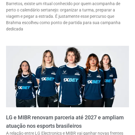
Barretos, existe um ritual conhecido por quem acompanha de
perto o calendário sertanejo: organizar a turma, preparar a
viagem e pegar a estrada. É justamente esse percurso que
Brahma escolheu como ponto de partida para sua campanha
dedicada
LG e MIBR renovam parceria até 2027 e ampliam
atuação nos esports brasileiros
A relação entre LG Electronics e MIBR vai ganhar novas frentes