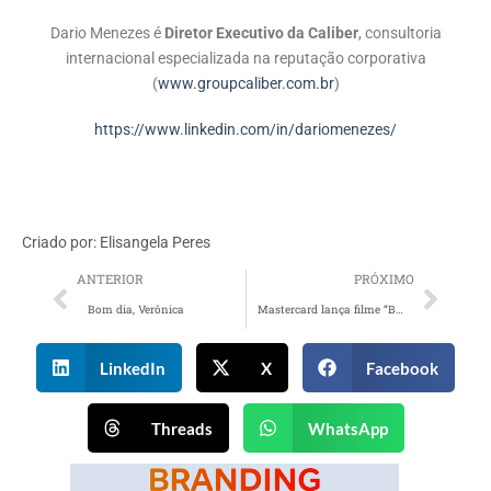
Dario Menezes é
Diretor Executivo da Caliber
, consultoria
internacional especializada na reputação corporativa
(
www.groupcaliber.com.br
)
https://www.linkedin.com/in/dariomenezes/
Criado por:
Elisangela Peres
ANTERIOR
PRÓXIMO
Bom dia, Verônica
Mastercard lança filme “Borboletas”, que representa doações de cada pagamento por aproximação
LinkedIn
X
Facebook
Threads
WhatsApp