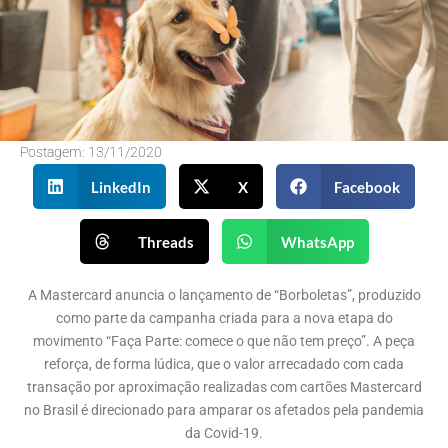
Postagem:
13/11/2020
LinkedIn
X
Facebook
Threads
WhatsApp
A Mastercard anuncia o lançamento de “Borboletas”, produzido
como parte da campanha criada para a nova etapa do
movimento “Faça Parte: comece o que não tem preço”. A peça
reforça, de forma lúdica, que o valor arrecadado com cada
transação por aproximação realizadas com cartões Mastercard
no Brasil é direcionado para amparar os afetados pela pandemia
da Covid-19.