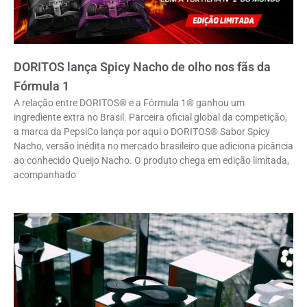
DORITOS lança Spicy Nacho de olho nos fãs da
Fórmula 1
A relação entre DORITOS® e a Fórmula 1® ganhou um
ingrediente extra no Brasil. Parceira oficial global da competição,
a marca da PepsiCo lança por aqui o DORITOS® Sabor Spicy
Nacho, versão inédita no mercado brasileiro que adiciona picância
ao conhecido Queijo Nacho. O produto chega em edição limitada,
acompanhado