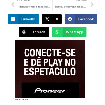
ANTERIOR
PRÓXIMO
Flertando com o inimigo: a exposição desnecessária ao risco por parte das empresas
Nescau desenvolve embalagem sem tampa plástica para produto orgânico
LinkedIn
X
Facebook
Threads
WhatsApp
Publicidade