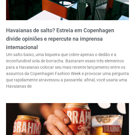
Havaianas de salto? Estreia em Copenhagen
divide opiniões e repercute na imprensa
internacional
Um salto baixo, uma biqueira que cobre apenas o dedão e a
inconfundível sola de borracha. Bastaram esses três elementos
para a Havaianas colocar seu mais recente lançamento entre os
assuntos da Copenhagen Fashion Week e provocar uma pergunta
que rapidamente atravessou a passarela: afinal, você usaria uma
Havaianas de