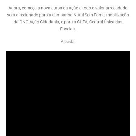
Agora, começa a nova etapa da ação e todo o valor arrecadado
será direcionado para a campanha Natal Sem Fome, mobilização
da ONG Ação Cidadania, e para a CUFA, Central Única das
Favelas.
Assista: