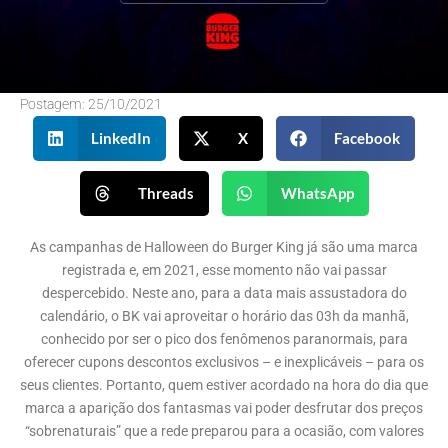
Postagem:
25/10/2021
LinkedIn
X
Facebook
Threads
WhatsApp
As campanhas de Halloween do Burger King já são uma marca
registrada e, em 2021, esse momento não vai passar
despercebido. Neste ano, para a data mais assustadora do
calendário, o BK vai aproveitar o horário das 03h da manhã,
conhecido por ser o pico dos fenômenos paranormais, para
oferecer cupons descontos exclusivos – e inexplicáveis – para os
seus clientes. Portanto, quem estiver acordado na hora do dia que
marca a aparição dos fantasmas vai poder desfrutar dos preços
“sobrenaturais” que a rede preparou para a ocasião, com valores