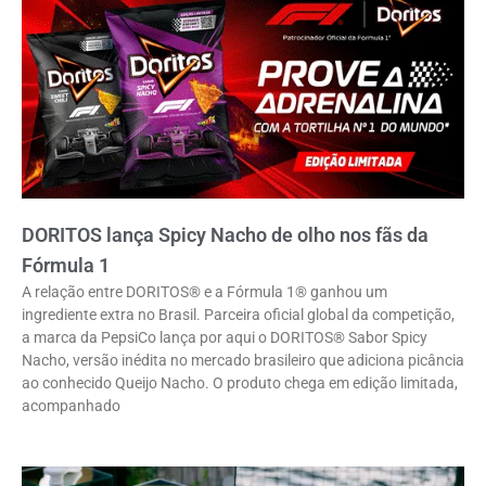
DORITOS lança Spicy Nacho de olho nos fãs da
Fórmula 1
A relação entre DORITOS® e a Fórmula 1® ganhou um
ingrediente extra no Brasil. Parceira oficial global da competição,
a marca da PepsiCo lança por aqui o DORITOS® Sabor Spicy
Nacho, versão inédita no mercado brasileiro que adiciona picância
ao conhecido Queijo Nacho. O produto chega em edição limitada,
acompanhado