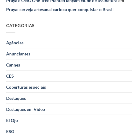
Praya e ONG One Tree Planted lançam clube de assinatura
em
Praya: cerveja artesanal carioca quer conquistar o Brasil
CATEGORIAS
Agências
Anunciantes
Cannes
CES
Coberturas especiais
Destaques
Destaques em Vídeo
El Ojo
ESG