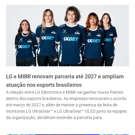
LG e MIBR renovam parceria até 2027 e ampliam
atuação nos esports brasileiros
A relação entre LG Electronics e MIBR vai ganhar novas frentes
dentro dos esports brasileiros. As empresas renovaram o acordo
até março de 2027 e, além de manter a presença da linha de
monitores LG UltraGear™ e LG UltraGear™ OLED junto às equipes
da organização, decidiram estender a parceria para