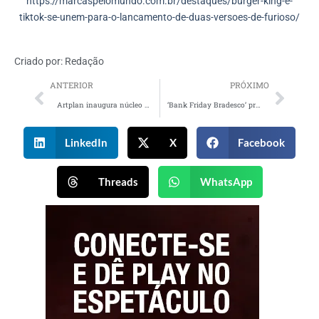
https://marcaspelomundo.com.br/destaques/burger-king-e-
tiktok-se-unem-para-o-lancamento-de-duas-versoes-de-furioso/
Criado por:
Redação
ANTERIOR
PRÓXIMO
Artplan inaugura núcleo especializado em marketing de influência
‘Bank Friday Bradesco’ promove pacote de benefícios para clientes do banco
LinkedIn
X
Facebook
Threads
WhatsApp