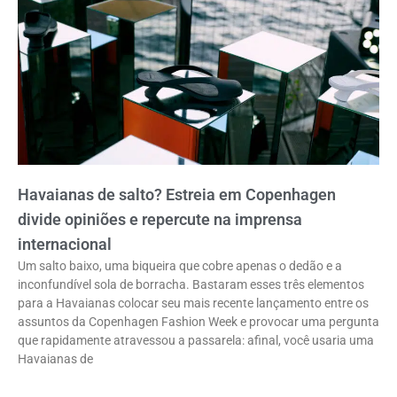
Havaianas de salto? Estreia em Copenhagen
divide opiniões e repercute na imprensa
internacional
Um salto baixo, uma biqueira que cobre apenas o dedão e a
inconfundível sola de borracha. Bastaram esses três elementos
para a Havaianas colocar seu mais recente lançamento entre os
assuntos da Copenhagen Fashion Week e provocar uma pergunta
que rapidamente atravessou a passarela: afinal, você usaria uma
Havaianas de