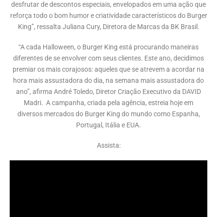
desfrutar de descontos especiais, envelopados em uma ação que
reforça todo o bom humor e criatividade característicos do Burger
King”, ressalta Juliana Cury, Diretora de Marcas da BK Brasil.
“A cada Halloween, o Burger King está procurando maneiras
diferentes de se envolver com seus clientes. Este ano, decidimos
premiar os mais corajosos: aqueles que se atrevem a acordar na
hora mais assustadora do dia, na semana mais assustadora do
ano”, afirma André Toledo, Diretor Criação Executivo da DAVID
Madri. A campanha, criada pela agência, estreia hoje em
diversos mercados do Burger King do mundo como Espanha,
Portugal, Itália e EUA.
Assista: