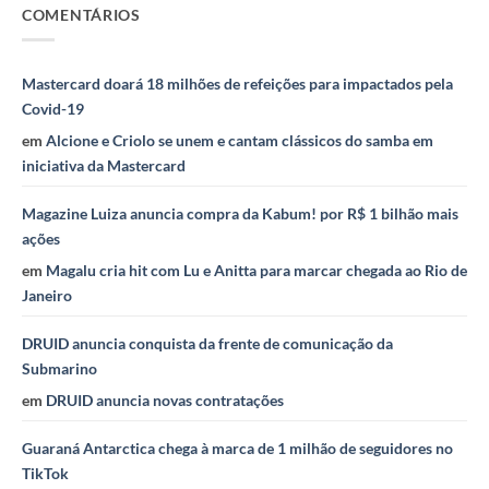
COMENTÁRIOS
Mastercard doará 18 milhões de refeições para impactados pela
Covid-19
em
Alcione e Criolo se unem e cantam clássicos do samba em
iniciativa da Mastercard
Magazine Luiza anuncia compra da Kabum! por R$ 1 bilhão mais
ações
em
Magalu cria hit com Lu e Anitta para marcar chegada ao Rio de
Janeiro
DRUID anuncia conquista da frente de comunicação da
Submarino
em
DRUID anuncia novas contratações
Guaraná Antarctica chega à marca de 1 milhão de seguidores no
TikTok