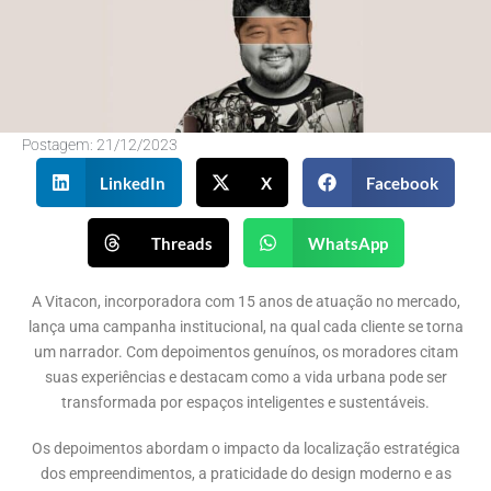
Postagem:
21/12/2023
LinkedIn
X
Facebook
Threads
WhatsApp
A Vitacon, incorporadora com 15 anos de atuação no mercado,
lança uma campanha institucional, na qual cada cliente se torna
um narrador. Com depoimentos genuínos, os moradores citam
suas experiências e destacam como a vida urbana pode ser
transformada por espaços inteligentes e sustentáveis.
Os depoimentos abordam o impacto da localização estratégica
dos empreendimentos, a praticidade do design moderno e as