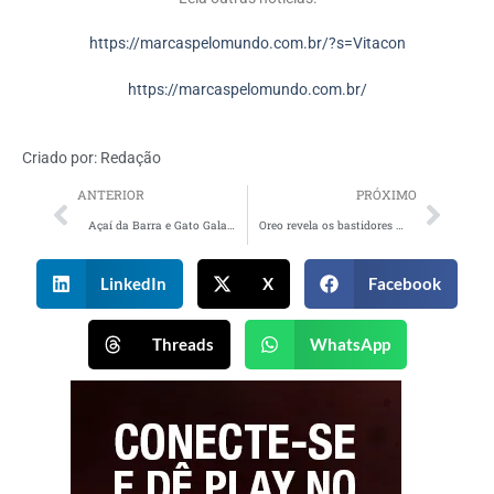
https://marcaspelomundo.com.br/?s=Vitacon
https://marcaspelomundo.com.br/
Criado por:
Redação
ANTERIOR
PRÓXIMO
Açaí da Barra e Gato Galactico lançam produtos infantojuvenis em collab inédita
Oreo revela os bastidores da campanha “Só Oreo é Oreo”
LinkedIn
X
Facebook
Threads
WhatsApp