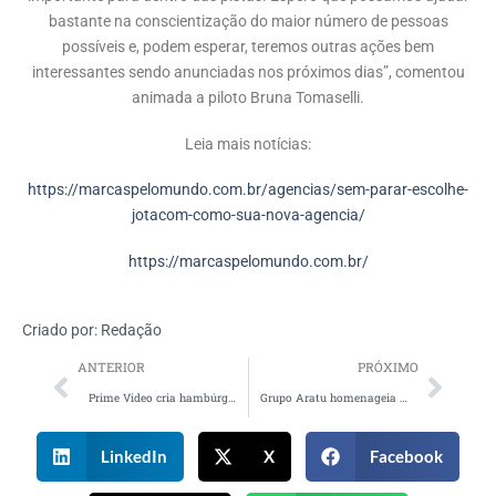
bastante na conscientização do maior número de pessoas
possíveis e, podem esperar, teremos outras ações bem
interessantes sendo anunciadas nos próximos dias”, comentou
animada a piloto Bruna Tomaselli.
Leia mais notícias:
https://marcaspelomundo.com.br/agencias/sem-parar-escolhe-
jotacom-como-sua-nova-agencia/
https://marcaspelomundo.com.br/
Criado por:
Redação
ANTERIOR
PRÓXIMO
Prime Video cria hambúrguer com poderes especiais para promover a série Gen V
Grupo Aratu homenageia instituições que promovem boas práticas de cidadania e convívio
LinkedIn
X
Facebook