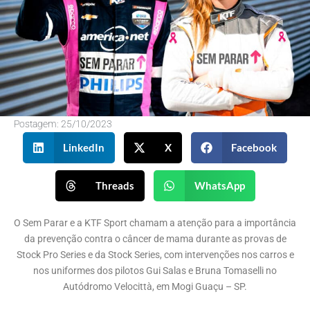
Postagem:
25/10/2023
LinkedIn
X
Facebook
Threads
WhatsApp
O Sem Parar e a KTF Sport chamam a atenção para a importância
da prevenção contra o câncer de mama durante as provas de
Stock Pro Series e da Stock Series, com intervenções nos carros e
nos uniformes dos pilotos Gui Salas e Bruna Tomaselli no
Autódromo Velocittà, em Mogi Guaçu – SP.