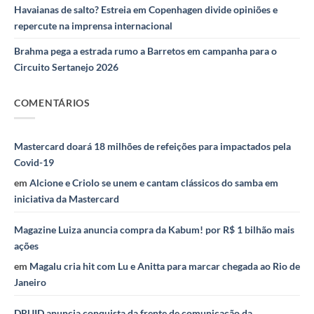
Havaianas de salto? Estreia em Copenhagen divide opiniões e
repercute na imprensa internacional
Brahma pega a estrada rumo a Barretos em campanha para o
Circuito Sertanejo 2026
COMENTÁRIOS
Mastercard doará 18 milhões de refeições para impactados pela
Covid-19
em
Alcione e Criolo se unem e cantam clássicos do samba em
iniciativa da Mastercard
Magazine Luiza anuncia compra da Kabum! por R$ 1 bilhão mais
ações
em
Magalu cria hit com Lu e Anitta para marcar chegada ao Rio de
Janeiro
DRUID anuncia conquista da frente de comunicação da