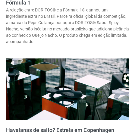
Fórmula 1
A relação entre DORITOS® e a Fórmula 1® ganhou um
ingrediente extra no Brasil. Parceira oficial global da competição,
a marca da PepsiCo lança por aqui o DORITOS® Sabor Spicy
Nacho, versão inédita no mercado brasileiro que adiciona picância
ao conhecido Queijo Nacho. O produto chega em edição limitada,
acompanhado
Havaianas de salto? Estreia em Copenhagen