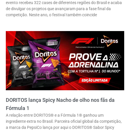
evento recebeu 322 cases de diferentes regiões do Brasil e acaba
de divulgar os projetos que avançaram para a fase final da
competição. Neste ano, o festival também coincide
DORITOS lança Spicy Nacho de olho nos fãs da
Fórmula 1
A relação entre DORITOS® e a Fórmula 1® ganhou um
ingrediente extra no Brasil. Parceira oficial global da competição,
a marca da PepsiCo lança por aqui o DORITOS® Sabor Spicy