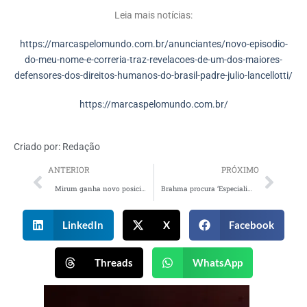
Leia mais notícias:
https://marcaspelomundo.com.br/anunciantes/novo-episodio-
do-meu-nome-e-correria-traz-revelacoes-de-um-dos-maiores-
defensores-dos-direitos-humanos-do-brasil-padre-julio-lancellotti/
https://marcaspelomundo.com.br/
Criado por:
Redação
ANTERIOR
PRÓXIMO
Mirum ganha novo posicionamento e linguagem visual
Brahma procura ‘Especialista oficial da Brahmosidade’
LinkedIn
X
Facebook
Threads
WhatsApp