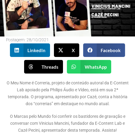
Postagem:
28/10/2021
LinkedIn
X
Facebook
Threads
WhatsApp
O Meu Nome é Correria, projeto de conteúdo autoral da E-Content
Lab apoiado pela Philips Áudio e Vídeo, está em sua 2ª
temporada. O programa, apresentado por Cazé, conta a história
dos “correrias” em destaque no mundo atual.
O Marcas pelo Mundo foi conferir os bastidores de gravação e
conversar com Vinicius Mancini, fundador da E-Content Lab e
Cazé Pecini, apresentador desta temporada. Assista!