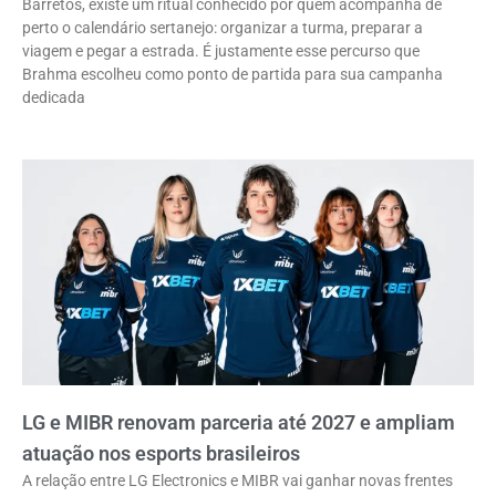
Barretos, existe um ritual conhecido por quem acompanha de
perto o calendário sertanejo: organizar a turma, preparar a
viagem e pegar a estrada. É justamente esse percurso que
Brahma escolheu como ponto de partida para sua campanha
dedicada
LG e MIBR renovam parceria até 2027 e ampliam
atuação nos esports brasileiros
A relação entre LG Electronics e MIBR vai ganhar novas frentes