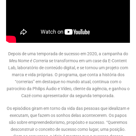
Depois de uma temporada de sucesso em 2020, a campanha do
Meu Nome é Correria
se transformou em um case da E-Content
Lab, laboratório de conteúdo digital, e se tornou um projeto com
marca e vida próprias. O programa, que conta a história dos
“correrias” em destaque no mundo atual, continua com o
patrocínio da Philips Áudio e Vídeo, cliente da agência, e ganhou o
Cazé como apresentador da segunda temporada.
Os episódios giram em torno da vida das pessoas que idealizam e
executam, que fazem os sonhos delas acontecerem. Os papos
são sobre empreendedorismo, propósito e sucesso. “Queremos
desconstruir o conceito de sucesso como lugar, uma posição.