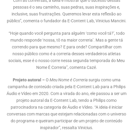
Com as conversas, a ideia é mostrar que o sucesso dessas
pessoas é o seu caminho, suas pedras, suas inspirações e,
inclusive, suas frustrações. Queremos levar esta reflexão ao
público”, comenta o fundador da E-Content Lab, Vinicius Mancini.
“Hoje quando você pergunta para alguém ‘como você tá?’, todo
mundo responde ‘nossa, tô na maior correria’. Mas a gente tá
correndo para que mesmo? E para onde? Compartilhar com
nosso público como é a correria desses verdadeiros atletas
sociais, esse é o nosso corre nessa segunda temporada do Meu
Nome É Correria”, comenta Cazé.
Projeto autoral –
O
Meu Nome é Correria
surgiu como uma
campanha de conteúdo criada pela E-Content Lab para a Philips
Áudio e Vídeo em 2020. Com a virada do ano, ele passou a ser um
projeto autoral da E-Content Lab, tendo a Philips como
patrocinadora na categoria de Áudio e Vídeo. “A ideia é iniciar
conversas com marcas que estejam relacionadas com o universo
do programa e queiram participar de um projeto de conteúdo
inspirador”, ressalta Vinicius.