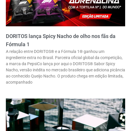
DORITOS lança Spicy Nacho de olho nos fãs da
Fórmula 1
A relação entre DORITOS® e a Fórmula 1® ganhou um
ingrediente extra no Brasil. Parceira oficial global da competição,
a marca da PepsiCo lança por aqui o DORITOS® Sabor Spicy
Nacho, versão inédita no mercado brasileiro que adiciona picância
ao conhecido Queijo Nacho. O produto chega em edição limitada,
acompanhado