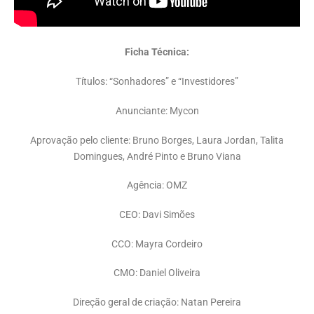
Ficha Técnica:
Títulos: “Sonhadores” e “Investidores”
Anunciante: Mycon
Aprovação pelo cliente: Bruno Borges, Laura Jordan, Talita
Domingues, André Pinto e Bruno Viana
Agência: OMZ
CEO: Davi Simões
CCO: Mayra Cordeiro
CMO: Daniel Oliveira
Direção geral de criação: Natan Pereira