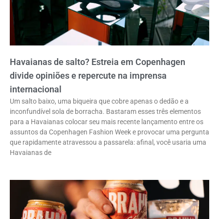
Havaianas de salto? Estreia em Copenhagen
divide opiniões e repercute na imprensa
internacional
Um salto baixo, uma biqueira que cobre apenas o dedão e a
inconfundível sola de borracha. Bastaram esses três elementos
para a Havaianas colocar seu mais recente lançamento entre os
assuntos da Copenhagen Fashion Week e provocar uma pergunta
que rapidamente atravessou a passarela: afinal, você usaria uma
Havaianas de