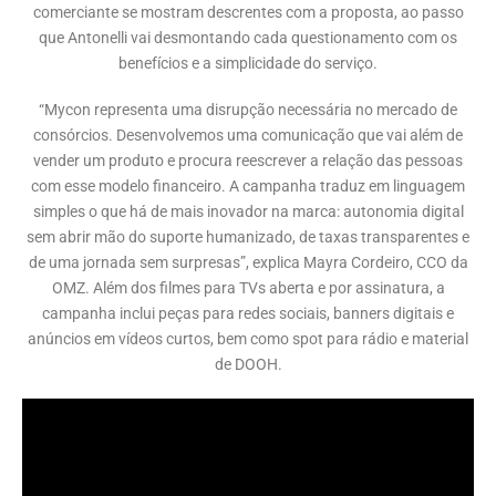
comerciante se mostram descrentes com a proposta, ao passo
que Antonelli vai desmontando cada questionamento com os
benefícios e a simplicidade do serviço.
“Mycon representa uma disrupção necessária no mercado de
consórcios. Desenvolvemos uma comunicação que vai além de
vender um produto e procura reescrever a relação das pessoas
com esse modelo financeiro. A campanha traduz em linguagem
simples o que há de mais inovador na marca: autonomia digital
sem abrir mão do suporte humanizado, de taxas transparentes e
de uma jornada sem surpresas”, explica Mayra Cordeiro, CCO da
OMZ. Além dos filmes para TVs aberta e por assinatura, a
campanha inclui peças para redes sociais, banners digitais e
anúncios em vídeos curtos, bem como spot para rádio e material
de DOOH.