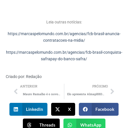
Leia outras notícias:
https://marcaspelomundo.com.br/agencias/fcb-brasil-anuncia-
contratacoes-na-midia/
https://marcaspelomundo.com.br/agencias/fcb-brasil-conquista-
safrapay-do-banco-safra/
Criado por:
Redação
ANTERIOR
PRÓXIMO
Mauro Ramalho é o novo líder criativo da R/GA
Elo apresenta AlmapBBDO como sua nova agência
LinkedIn
X
Facebook
Threads
WhatsApp