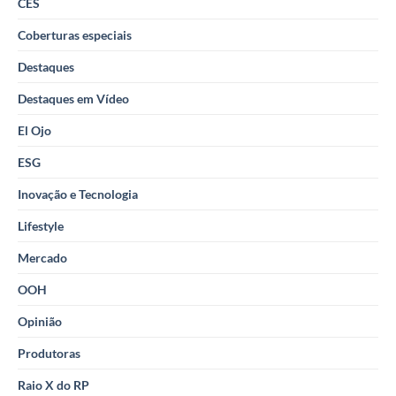
CES
Coberturas especiais
Destaques
Destaques em Vídeo
El Ojo
ESG
Inovação e Tecnologia
Lifestyle
Mercado
OOH
Opinião
Produtoras
Raio X do RP