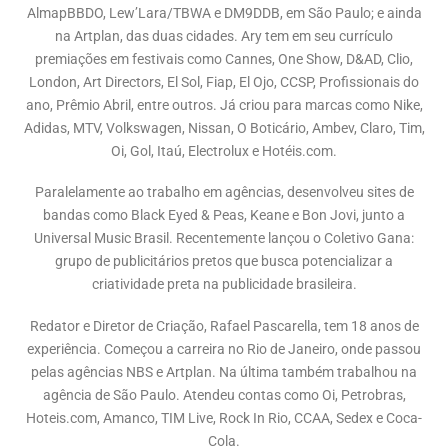
AlmapBBDO, Lew’Lara/TBWA e DM9DDB, em São Paulo; e ainda
na Artplan, das duas cidades. Ary tem em seu currículo
premiações em festivais como Cannes, One Show, D&AD, Clio,
London, Art Directors, El Sol, Fiap, El Ojo, CCSP, Profissionais do
ano, Prêmio Abril, entre outros. Já criou para marcas como Nike,
Adidas, MTV, Volkswagen, Nissan, O Boticário, Ambev, Claro, Tim,
Oi, Gol, Itaú, Electrolux e Hotéis.com.
Paralelamente ao trabalho em agências, desenvolveu sites de
bandas como Black Eyed & Peas, Keane e Bon Jovi, junto a
Universal Music Brasil. Recentemente lançou o Coletivo Gana:
grupo de publicitários pretos que busca potencializar a
criatividade preta na publicidade brasileira.
Redator e Diretor de Criação, Rafael Pascarella, tem 18 anos de
experiência. Começou a carreira no Rio de Janeiro, onde passou
pelas agências NBS e Artplan. Na última também trabalhou na
agência de São Paulo. Atendeu contas como Oi, Petrobras,
Hoteis.com, Amanco, TIM Live, Rock In Rio, CCAA, Sedex e Coca-
Cola.