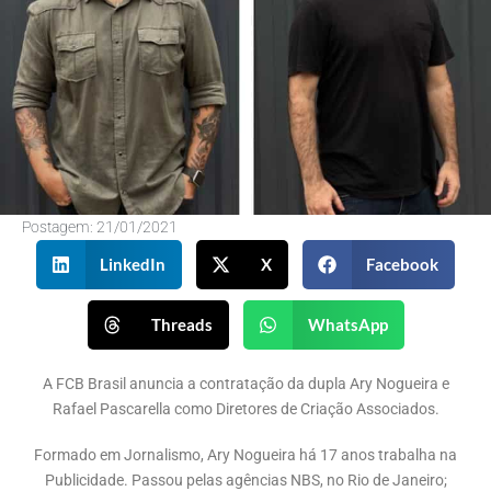
Postagem:
21/01/2021
LinkedIn
X
Facebook
Threads
WhatsApp
A FCB Brasil anuncia a contratação da dupla Ary Nogueira e
Rafael Pascarella como Diretores de Criação Associados.
Formado em Jornalismo, Ary Nogueira há 17 anos trabalha na
Publicidade. Passou pelas agências NBS, no Rio de Janeiro;