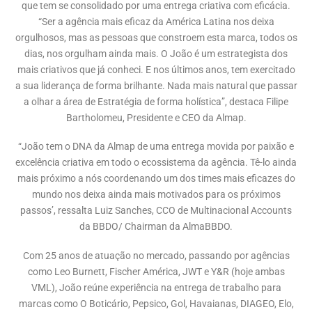
que tem se consolidado por uma entrega criativa com eficácia.
“Ser a agência mais eficaz da América Latina nos deixa
orgulhosos, mas as pessoas que constroem esta marca, todos os
dias, nos orgulham ainda mais. O João é um estrategista dos
mais criativos que já conheci. E nos últimos anos, tem exercitado
a sua liderança de forma brilhante. Nada mais natural que passar
a olhar a área de Estratégia de forma holística”, destaca Filipe
Bartholomeu, Presidente e CEO da Almap.
“João tem o DNA da Almap de uma entrega movida por paixão e
excelência criativa em todo o ecossistema da agência. Tê-lo ainda
mais próximo a nós coordenando um dos times mais eficazes do
mundo nos deixa ainda mais motivados para os próximos
passos’, ressalta Luiz Sanches, CCO de Multinacional Accounts
da BBDO/ Chairman da AlmaBBDO.
Com 25 anos de atuação no mercado, passando por agências
como Leo Burnett, Fischer América, JWT e Y&R (hoje ambas
VML), João reúne experiência na entrega de trabalho para
marcas como O Boticário, Pepsico, Gol, Havaianas, DIAGEO, Elo,