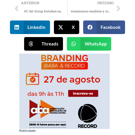
ANTERIOR
PRÓXIMO
DC Set Group fortalece expansão dos negócios com importantes novidades
Americanas enaltece a conexão entre diferentes gerações em campanha de Dia das Mães
LinkedIn
X
Facebook
Threads
WhatsApp
Publicidade