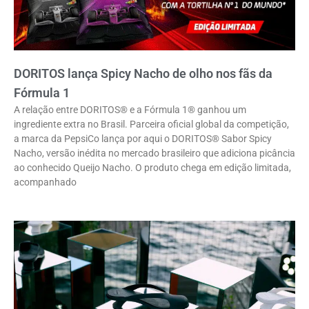
DORITOS lança Spicy Nacho de olho nos fãs da
Fórmula 1
A relação entre DORITOS® e a Fórmula 1® ganhou um
ingrediente extra no Brasil. Parceira oficial global da competição,
a marca da PepsiCo lança por aqui o DORITOS® Sabor Spicy
Nacho, versão inédita no mercado brasileiro que adiciona picância
ao conhecido Queijo Nacho. O produto chega em edição limitada,
acompanhado