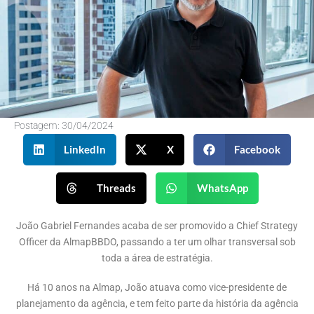
Postagem:
30/04/2024
LinkedIn
X
Facebook
Threads
WhatsApp
João Gabriel Fernandes acaba de ser promovido a Chief Strategy
Officer da AlmapBBDO, passando a ter um olhar transversal sob
toda a área de estratégia.
Há 10 anos na Almap, João atuava como vice-presidente de
planejamento da agência, e tem feito parte da história da agência