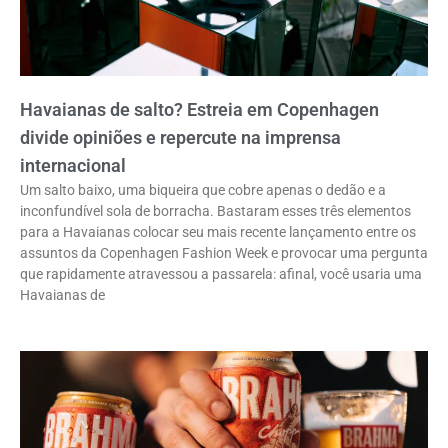
Havaianas de salto? Estreia em Copenhagen
divide opiniões e repercute na imprensa
internacional
Um salto baixo, uma biqueira que cobre apenas o dedão e a
inconfundível sola de borracha. Bastaram esses três elementos
para a Havaianas colocar seu mais recente lançamento entre os
assuntos da Copenhagen Fashion Week e provocar uma pergunta
que rapidamente atravessou a passarela: afinal, você usaria uma
Havaianas de