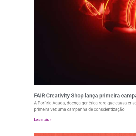
FAIR Creativity Shop lança primeira camp
A Porfiria Aguda, doença genética rara que causa cris
primeira vez uma campanha de conscientização
Leia mais »