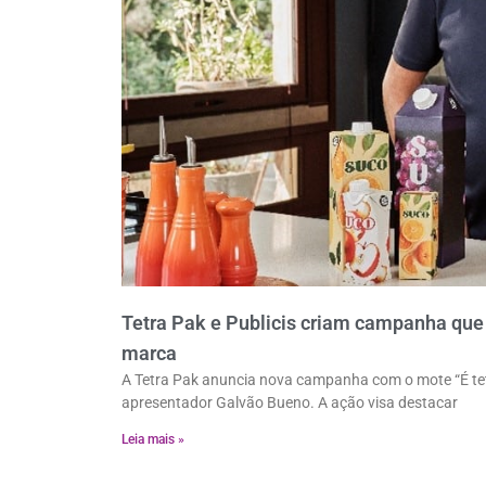
Tetra Pak e Publicis criam campanha que 
marca
A Tetra Pak anuncia nova campanha com o mote “É tetra
apresentador Galvão Bueno. A ação visa destacar
Leia mais »