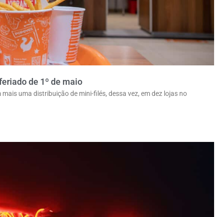
 feriado de 1º de maio
is uma distribuição de mini-filés, dessa vez, em dez lojas no