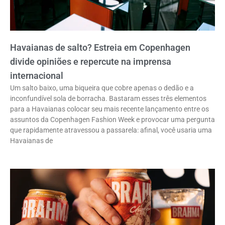
Havaianas de salto? Estreia em Copenhagen
divide opiniões e repercute na imprensa
internacional
Um salto baixo, uma biqueira que cobre apenas o dedão e a
inconfundível sola de borracha. Bastaram esses três elementos
para a Havaianas colocar seu mais recente lançamento entre os
assuntos da Copenhagen Fashion Week e provocar uma pergunta
que rapidamente atravessou a passarela: afinal, você usaria uma
Havaianas de