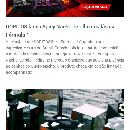
DORITOS lança Spicy Nacho de olho nos fãs da
Fórmula 1
A relação entre DORITOS® e a Fórmula 1® ganhou um
ingrediente extra no Brasil. Parceira oficial global da competição,
a marca da PepsiCo lança por aqui o DORITOS® Sabor Spicy
Nacho, versão inédita no mercado brasileiro que adiciona picância
ao conhecido Queijo Nacho. O produto chega em edição limitada,
acompanhado