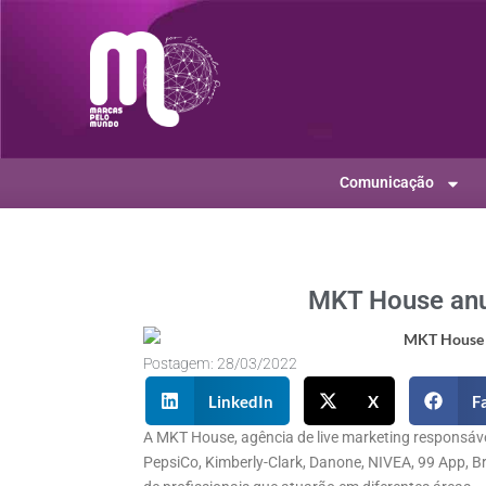
Comunicação
MKT House anu
Postagem:
28/03/2022
LinkedIn
X
F
A MKT House, agência de live marketing responsáv
PepsiCo, Kimberly-Clark, Danone, NIVEA, 99 App, B