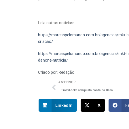
Leia outras notícias:
https://marcaspelomundo.com.br/agencias/mkt-h
criacao/
https://marcaspelomundo.com.br/agencias/mkt-ho
danone-nutricia/
Criado por:
Redação
ANTERIOR
TracyLocke conquista conta da Dasa
LinkedIn
X
F