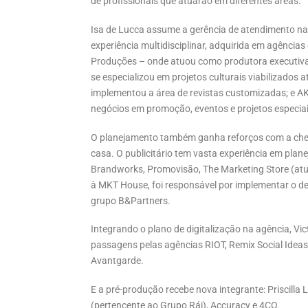
de profissionais que atuarão em diferentes áreas.
Isa de Lucca assume a gerência de atendimento na
experiência multidisciplinar, adquirida em agênci
Produções – onde atuou como produtora executiva;
se especializou em projetos culturais viabilizados 
implementou a área de revistas customizadas; e 
negócios em promoção, eventos e projetos especiai
O planejamento também ganha reforços com a cheg
casa. O publicitário tem vasta experiência em pla
Brandworks, Promovisão, The Marketing Store (atua
à MKT House, foi responsável por implementar o de
grupo B&Partners.
Integrando o plano de digitalização na agência, Vi
passagens pelas agências RIOT, Remix Social Idea
Avantgarde.
E a pré-produção recebe nova integrante: Priscil
(pertencente ao Grupo Rái), Accuracy e 4CO.