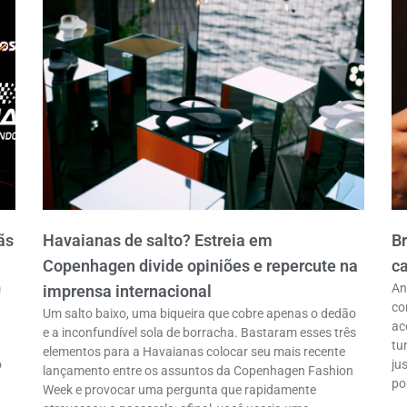
ãs
Havaianas de salto? Estreia em
B
Copenhagen divide opiniões e repercute na
ca
m
An
imprensa internacional
co
Um salto baixo, uma biqueira que cobre apenas o dedão
ac
e a inconfundível sola de borracha. Bastaram esses três
tu
elementos para a Havaianas colocar seu mais recente
o
ju
lançamento entre os assuntos da Copenhagen Fashion
po
Week e provocar uma pergunta que rapidamente