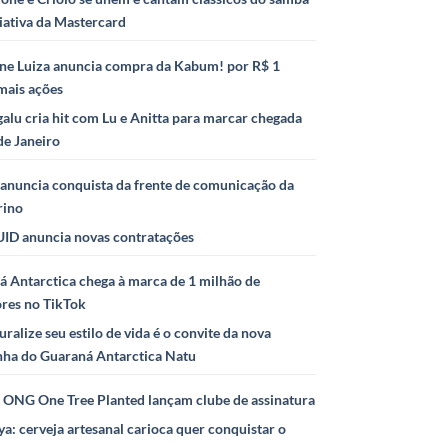
iativa da Mastercard
ne Luiza anuncia compra da Kabum! por R$ 1
mais ações
alu cria hit com Lu e Anitta para marcar chegada
de Janeiro
anuncia conquista da frente de comunicação da
rino
ID anuncia novas contratações
 Antarctica chega à marca de 1 milhão de
ores no TikTok
uralize seu estilo de vida é o convite da nova
ha do Guaraná Antarctica Natu
e ONG One Tree Planted lançam clube de assinatura
ya: cerveja artesanal carioca quer conquistar o