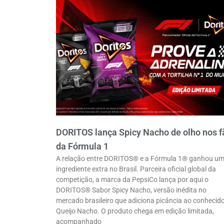
DORITOS lança Spicy Nacho de olho nos f
da Fórmula 1
A relação entre DORITOS® e a Fórmula 1® ganhou u
ingrediente extra no Brasil. Parceira oficial global da
competição, a marca da PepsiCo lança por aqui o
DORITOS® Sabor Spicy Nacho, versão inédita no
mercado brasileiro que adiciona picância ao conhecid
Queijo Nacho. O produto chega em edição limitada,
acompanhado