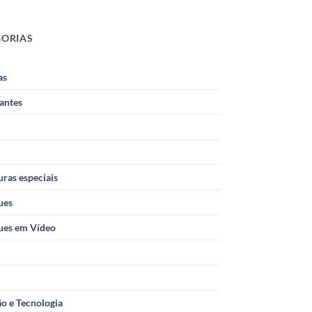
GORIAS
as
antes
ras especiais
ues
ues em Vídeo
o e Tecnologia