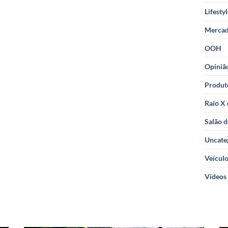
Lifesty
Merca
OOH
Opiniã
Produt
Raio X
Salão d
Uncate
Veícul
Vídeos