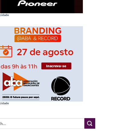
cidade
cidade