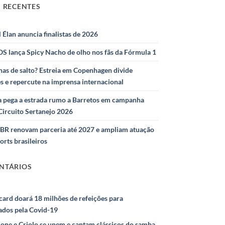
 RECENTES
l Élan anuncia finalistas de 2026
S lança Spicy Nacho de olho nos fãs da Fórmula 1
as de salto? Estreia em Copenhagen divide
s e repercute na imprensa internacional
 pega a estrada rumo a Barretos em campanha
Circuito Sertanejo 2026
IBR renovam parceria até 2027 e ampliam atuação
orts brasileiros
NTÁRIOS
ard doará 18 milhões de refeições para
ados pela Covid-19
ione e Criolo se unem e cantam clássicos do samba