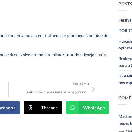
POSTS
Festiva
DORITO
ouse-anuncia-novas-contratacoes-e-promocoes-no-time-de-
Havaian
opiniõe
use-desenvolve-promocao-milnutri-lata-dos-desejos-para-
Brahma
para o 
LG e M
nos esp
PRÓXIMO
Rádio Novelo lança nova série de podcast
COME
acebook
Threads
WhatsApp
Masterc
impact
em
Alc