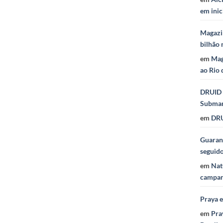
em inic
Magazi
bilhão 
em
Mag
ao Rio 
DRUID 
Subma
em
DRU
Guaraná
seguid
em
Nat
campan
Praya 
em
Pra