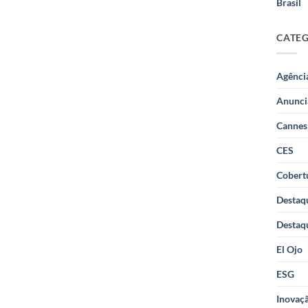
Brasil
CATE
Agênci
Anunci
Cannes
CES
Cobertu
Destaq
Destaq
El Ojo
ESG
Inovaçã