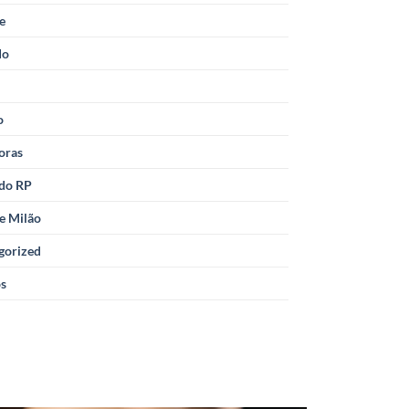
le
do
o
oras
 do RP
e Milão
gorized
os