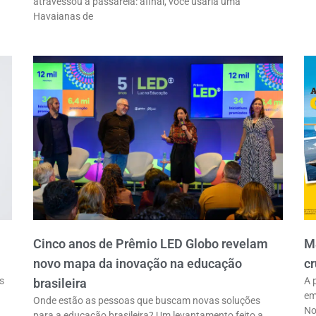
atravessou a passarela: afinal, você usaria uma
Havaianas de
Cinco anos de Prêmio LED Globo revelam
M
novo mapa da inovação na educação
cr
s
A 
brasileira
em
Onde estão as pessoas que buscam novas soluções
No
para a educação brasileira? Um levantamento feito a