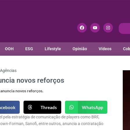
OOH
ESG
Lifestyle
Opinião
Vídeos
Cob
Agências
ncia novos reforços
acebook
Threads
WhatsApp
el pela estratégia de comunicação de players como BRF,
rown-Forman, Sanofi, entre outros, anuncia a contratação