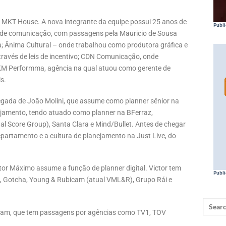
 MKT House. A nova integrante da equipe possui 25 anos de
Publi
as de comunicação, com passagens pela Mauricio de Sousa
 Ânima Cultural – onde trabalhou como produtora gráfica e
através de leis de incentivo; CDN Comunicação, onde
AKM Performma, agência na qual atuou como gerente de
s.
ada de João Molini, que assume como planner sênior na
nejamento, tendo atuado como planner na BFerraz,
l Score Group), Santa Clara e Mind/Bullet. Antes de chegar
partamento e a cultura de planejamento na Just Live, do
ctor Máximo assume a função de planner digital. Victor tem
Publi
s, Gotcha, Young & Rubicam (atual VML&R), Grupo Rái e
la Lam, que tem passagens por agências como TV1, TOV