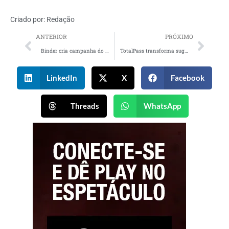
Criado por:
Redação
ANTERIOR
PRÓXIMO
Binder cria campanha do Serpro para mostrar presença da empresa na rotina digital dos brasileiros
TotalPass transforma sugestão de cliente em comunicação
LinkedIn
X
Facebook
Threads
WhatsApp