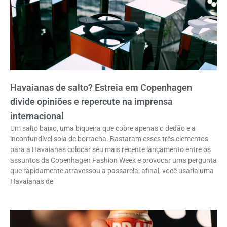
Havaianas de salto? Estreia em Copenhagen
divide opiniões e repercute na imprensa
internacional
Um salto baixo, uma biqueira que cobre apenas o dedão e a
inconfundível sola de borracha. Bastaram esses três elementos
para a Havaianas colocar seu mais recente lançamento entre os
assuntos da Copenhagen Fashion Week e provocar uma pergunta
que rapidamente atravessou a passarela: afinal, você usaria uma
Havaianas de