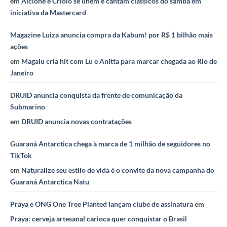
em
Alcione e Criolo se unem e cantam clássicos do samba em
iniciativa da Mastercard
Magazine Luiza anuncia compra da Kabum! por R$ 1 bilhão mais
ações
em
Magalu cria hit com Lu e Anitta para marcar chegada ao Rio de
Janeiro
DRUID anuncia conquista da frente de comunicação da
Submarino
em
DRUID anuncia novas contratações
Guaraná Antarctica chega à marca de 1 milhão de seguidores no
TikTok
em
Naturalize seu estilo de vida é o convite da nova campanha do
Guaraná Antarctica Natu
Praya e ONG One Tree Planted lançam clube de assinatura
em
Praya: cerveja artesanal carioca quer conquistar o Brasil