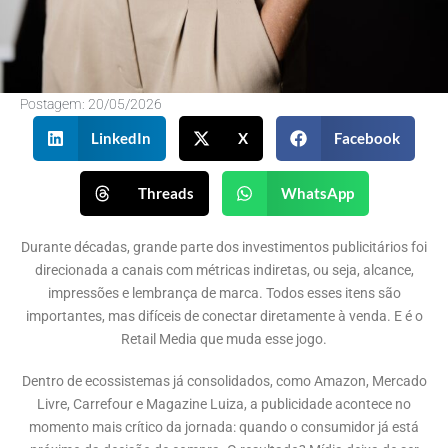
Postagem:
20/05/2026
LinkedIn
X
Facebook
Threads
WhatsApp
Durante décadas, grande parte dos investimentos publicitários foi
direcionada a canais com métricas indiretas, ou seja, alcance,
impressões e lembrança de marca. Todos esses itens são
importantes, mas difíceis de conectar diretamente à venda. E é o
Retail Media que muda esse jogo.
Dentro de ecossistemas já consolidados, como Amazon, Mercado
Livre, Carrefour e Magazine Luiza, a publicidade acontece no
momento mais crítico da jornada: quando o consumidor já está