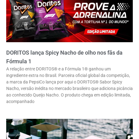
DORITOS lança Spicy Nacho de olho nos fãs da
Fórmula 1
A relação entre DORITOS® e a Fórmula 1® ganhou um
ingrediente extra no Brasil. Parceira oficial global da competição,
a marca da PepsiCo lança por aqui o DORITOS® Sabor Spicy
Nacho, versão inédita no mercado brasileiro que adiciona picância
ao conhecido Queijo Nacho. O produto chega em edição limitada,
acompanhado