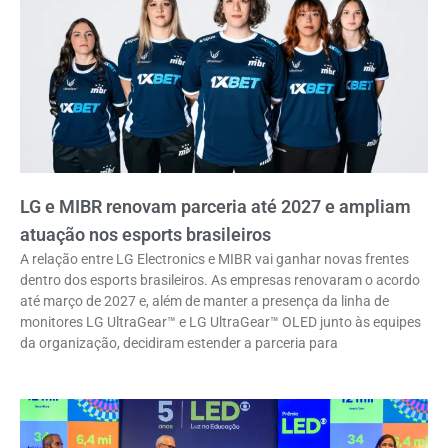
LG e MIBR renovam parceria até 2027 e ampliam
atuação nos esports brasileiros
A relação entre LG Electronics e MIBR vai ganhar novas frentes
dentro dos esports brasileiros. As empresas renovaram o acordo
até março de 2027 e, além de manter a presença da linha de
monitores LG UltraGear™ e LG UltraGear™ OLED junto às equipes
da organização, decidiram estender a parceria para