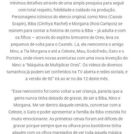
mínimos detalhes através de uma ampla pesquisa para seguir
com total respeito, fidelidade e cuidado na produção.
Personagens icônicos do elenco original, como Nino (Cassio
Scapin), Biba (Cinthya Rachel) e Morgana (Rosi Campos) se
reúnem para contar a história de como a Biba – já adulta e com
os filhos — através do espírito brincante de Oreo, leva os
pequenos de volta para o Castelo. Lá, ela reencontra o amigo
Nino, a Tia Morgana e até a Celeste, Mau, Godofredo, Gato e o
Porteiro, onde vivem novas aventuras com uma nova invenção do
Nino: a “Máquina de Multiplicar Oreo”. Os vídeos de diversos
tamanhos já podem ser conferidos na TV aberta e redes sociais, e
a versão de 90’’ irá ao ar no dia 12 deste mês.
“Esse reencontro foi como voltar a ser criança, parecia que a
gente nunca tinha deixado de gravar, de ser a Biba, Nino e
Morgana. Me ver dentro daquele cenário, conversar com a
Celeste, o Gato e poder apresentar a família da Biba crescida foi
muito emocionante. As primeiras cenas foram até difíceis de
gravar porque sempre que eu olhava pros bastidores tinha
alguém com os olhos marejados de ver toda aquela mágica