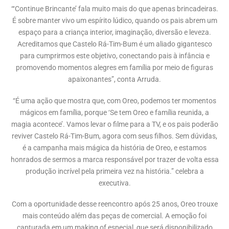
“‘Continue Brincante’ fala muito mais do que apenas brincadeiras.
É sobre manter vivo um espírito lúdico, quando os pais abrem um
espaço para a criança interior, imaginação, diversão e leveza.
Acreditamos que Castelo Rá-Tim-Bum é um aliado gigantesco
para cumprirmos este objetivo, conectando pais à infância e
promovendo momentos alegres em família por meio de figuras
apaixonantes”, conta Arruda.
“É uma ação que mostra que, com Oreo, podemos ter momentos
mágicos em família, porque ‘Se tem Oreo e família reunida, a
magia acontece’. Vamos levar o filme para a TV, e os pais poderão
reviver Castelo Rá-Tim-Bum, agora com seus filhos. Sem dúvidas,
é a campanha mais mágica da história de Oreo, e estamos
honrados de sermos a marca responsável por trazer de volta essa
produção incrível pela primeira vez na história.” celebra a
executiva.
Com a oportunidade desse reencontro após 25 anos, Oreo trouxe
mais conteúdo além das peças de comercial. A emoção foi
capturada em um making of especial, que será disponibilizado