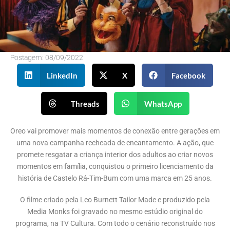
Postagem:
08/09/2022
LinkedIn
X
Facebook
Threads
WhatsApp
Oreo vai promover mais momentos de conexão entre gerações em
uma nova campanha recheada de encantamento. A ação, que
promete resgatar a criança interior dos adultos ao criar novos
momentos em família, conquistou o primeiro licenciamento da
história de Castelo Rá-Tim-Bum com uma marca em 25 anos.
O filme criado pela Leo Burnett Tailor Made e produzido pela
Media Monks foi gravado no mesmo estúdio original do
programa, na TV Cultura. Com todo o cenário reconstruído nos