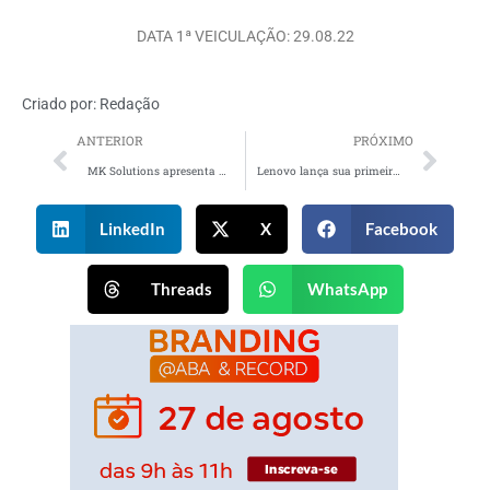
DATA 1ª VEICULAÇÃO: 29.08.22
Criado por:
Redação
ANTERIOR
PRÓXIMO
MK Solutions apresenta novo head de marketing e comercial
Lenovo lança sua primeira campanha global como parceira da Formula 1
LinkedIn
X
Facebook
Threads
WhatsApp