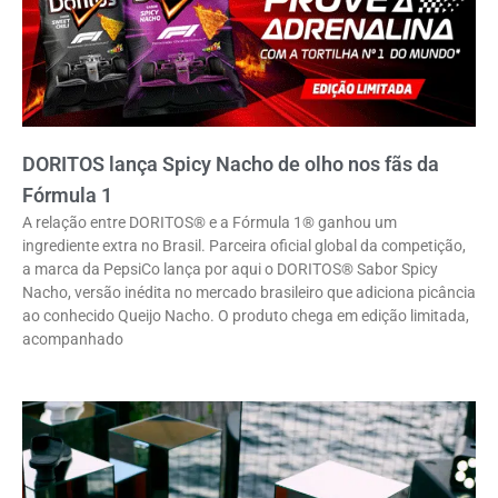
DORITOS lança Spicy Nacho de olho nos fãs da
Fórmula 1
A relação entre DORITOS® e a Fórmula 1® ganhou um
ingrediente extra no Brasil. Parceira oficial global da competição,
a marca da PepsiCo lança por aqui o DORITOS® Sabor Spicy
Nacho, versão inédita no mercado brasileiro que adiciona picância
ao conhecido Queijo Nacho. O produto chega em edição limitada,
acompanhado