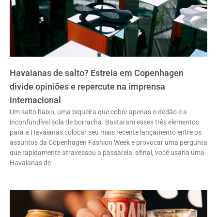
Havaianas de salto? Estreia em Copenhagen
divide opiniões e repercute na imprensa
internacional
Um salto baixo, uma biqueira que cobre apenas o dedão e a
inconfundível sola de borracha. Bastaram esses três elementos
para a Havaianas colocar seu mais recente lançamento entre os
assuntos da Copenhagen Fashion Week e provocar uma pergunta
que rapidamente atravessou a passarela: afinal, você usaria uma
Havaianas de