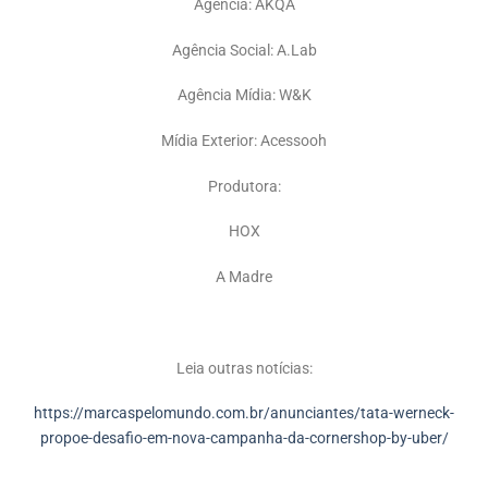
Agência: AKQA
Agência Social: A.Lab
Agência Mídia: W&K
Mídia Exterior: Acessooh
Produtora:
HOX
A Madre
Leia outras notícias:
https://marcaspelomundo.com.br/anunciantes/tata-werneck-
propoe-desafio-em-nova-campanha-da-cornershop-by-uber/