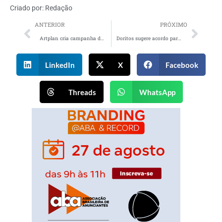
Criado por:
Redação
ANTERIOR
PRÓXIMO
Artplan cria campanha de cunho social para Cobasi alavancar doação de ração para ONGs
Doritos sugere acordo para quem achou o novo sabor pizza pouco inovador
LinkedIn
X
Facebook
Threads
WhatsApp