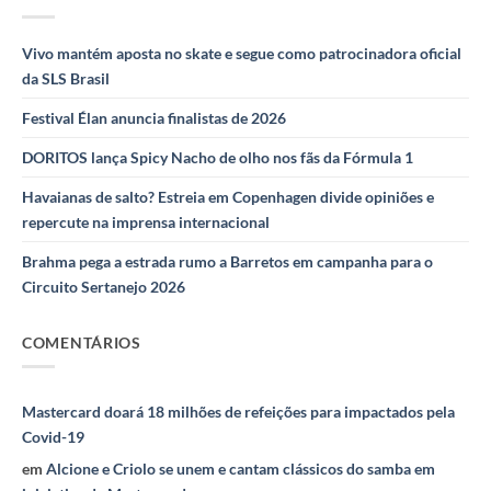
Vivo mantém aposta no skate e segue como patrocinadora oficial
da SLS Brasil
Festival Élan anuncia finalistas de 2026
DORITOS lança Spicy Nacho de olho nos fãs da Fórmula 1
Havaianas de salto? Estreia em Copenhagen divide opiniões e
repercute na imprensa internacional
Brahma pega a estrada rumo a Barretos em campanha para o
Circuito Sertanejo 2026
COMENTÁRIOS
Mastercard doará 18 milhões de refeições para impactados pela
Covid-19
em
Alcione e Criolo se unem e cantam clássicos do samba em