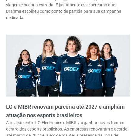
viagem e pegar a estrada. É justamente esse percurso que
Brahma escolheu como ponto de partida para sua campanha
dedicada
LG e MIBR renovam parceria até 2027 e ampliam
atuação nos esports brasileiros
A relação entre LG Electronics e MIBR vai ganhar novas frentes
dentro dos esports brasileiros. As empresas renovaram o acordo
até março de 2027 e, além de manter a presença da linha de