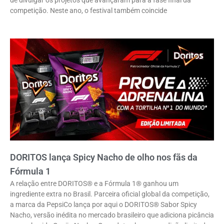
de divulgar os projetos que avançaram para a fase final da
competição. Neste ano, o festival também coincide
DORITOS lança Spicy Nacho de olho nos fãs da
Fórmula 1
A relação entre DORITOS® e a Fórmula 1® ganhou um
ingrediente extra no Brasil. Parceira oficial global da competição,
a marca da PepsiCo lança por aqui o DORITOS® Sabor Spicy
Nacho, versão inédita no mercado brasileiro que adiciona picância