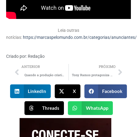
Leia outras
notícias:
https://marcaspelomundo.com.br/categorias/anunciantes/
Criado por:
Redação
ANTERIOR
PRÓXIMO
Quando a produção criativa deixa de ser etapa e vira o motor da estratégia
Tony Ramos protagoniza campanha da Bradesco Saúde
LinkedIn
X
Facebook
Threads
WhatsApp