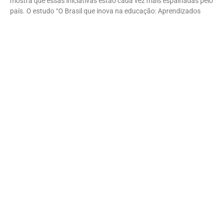
mostra que essas iniciativas estão cada vez mais espalhadas pelo
país. O estudo “O Brasil que inova na educação: Aprendizados