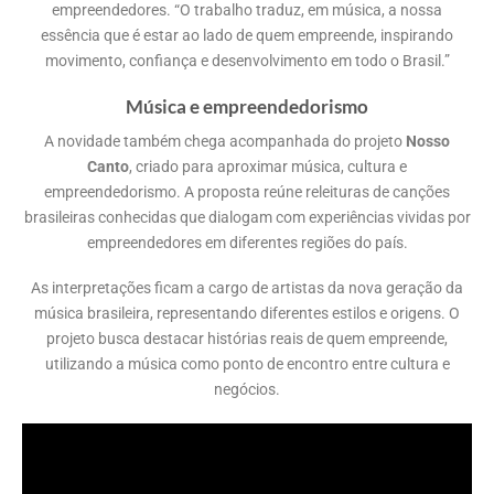
empreendedores. “O trabalho traduz, em música, a nossa
essência que é estar ao lado de quem empreende, inspirando
movimento, confiança e desenvolvimento em todo o Brasil.”
Música e empreendedorismo
A novidade também chega acompanhada do projeto
Nosso
Canto
, criado para aproximar música, cultura e
empreendedorismo. A proposta reúne releituras de canções
brasileiras conhecidas que dialogam com experiências vividas por
empreendedores em diferentes regiões do país.
As interpretações ficam a cargo de artistas da nova geração da
música brasileira, representando diferentes estilos e origens. O
projeto busca destacar histórias reais de quem empreende,
utilizando a música como ponto de encontro entre cultura e
negócios.