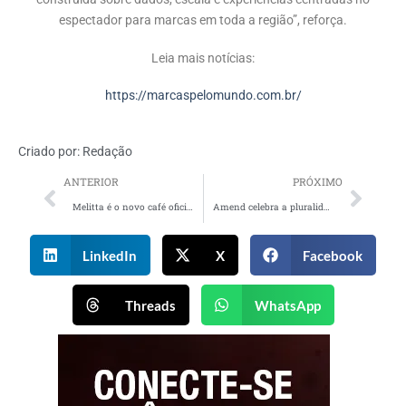
espectador para marcas em toda a região”, reforça.
Leia mais notícias:
https://marcaspelomundo.com.br/
Criado por:
Redação
ANTERIOR
PRÓXIMO
Melitta é o novo café oficial do Real Madrid
Amend celebra a pluralidade feminina com a ação “Quantas vidas cabem em 40 anos?”
LinkedIn
X
Facebook
Threads
WhatsApp