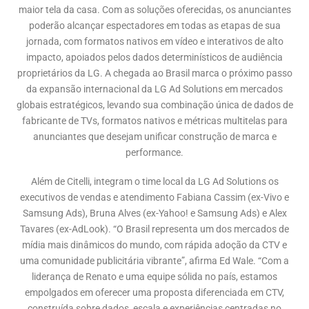
maior tela da casa. Com as soluções oferecidas, os anunciantes
poderão alcançar espectadores em todas as etapas de sua
jornada, com formatos nativos em vídeo e interativos de alto
impacto, apoiados pelos dados determinísticos de audiência
proprietários da LG. A chegada ao Brasil marca o próximo passo
da expansão internacional da LG Ad Solutions em mercados
globais estratégicos, levando sua combinação única de dados de
fabricante de TVs, formatos nativos e métricas multitelas para
anunciantes que desejam unificar construção de marca e
performance.
Além de Citelli, integram o time local da LG Ad Solutions os
executivos de vendas e atendimento Fabiana Cassim (ex-Vivo e
Samsung Ads), Bruna Alves (ex-Yahoo! e Samsung Ads) e Alex
Tavares (ex-AdLook). “O Brasil representa um dos mercados de
mídia mais dinâmicos do mundo, com rápida adoção da CTV e
uma comunidade publicitária vibrante”, afirma Ed Wale. “Com a
liderança de Renato e uma equipe sólida no país, estamos
empolgados em oferecer uma proposta diferenciada em CTV,
construída sobre dados, escala e experiências centradas no