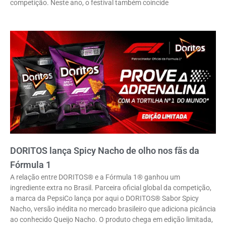
competição. Neste ano, o festival também coincide
DORITOS lança Spicy Nacho de olho nos fãs da
Fórmula 1
A relação entre DORITOS® e a Fórmula 1® ganhou um
ingrediente extra no Brasil. Parceira oficial global da competição,
a marca da PepsiCo lança por aqui o DORITOS® Sabor Spicy
Nacho, versão inédita no mercado brasileiro que adiciona picância
ao conhecido Queijo Nacho. O produto chega em edição limitada,