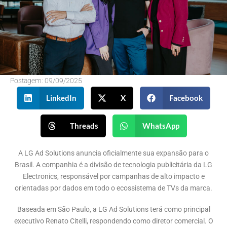
Postagem:
09/09/2025
LinkedIn
X
Facebook
Threads
WhatsApp
A LG Ad Solutions anuncia oficialmente sua expansão para o
Brasil. A companhia é a divisão de tecnologia publicitária da LG
Electronics, responsável por campanhas de alto impacto e
orientadas por dados em todo o ecossistema de TVs da marca.
Baseada em São Paulo, a LG Ad Solutions terá como principal
executivo Renato Citelli, respondendo como diretor comercial. O