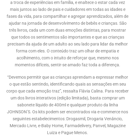
a troca de experiências em família, e enaltece o estar cada vez
mais juntos ao lado de pais e cuidadores em todas as idades e
fases da vida, para compartilhar e agregar aprendizados, além de
ajudar na jornada de desenvolvimento de bebês e crianças. São
três livros, cada um com duas emoções distintas, para mostrar
que todos os sentimentos são importantes e que as crianças
precisam da ajuda de um adulto ao seu lado para lidar da melhor
forma com eles. O conteúdo traz um olhar de empatia e
acolhimento, com o intuito de reforçar que, mesmo nos
momentos difíceis, sentir-se amado faz toda a diferença.
“Devemos permitir que as crianças aprendam a expressar melhor
o que estão sentindo, identificando quais as sensações em seu
corpo que cada emoção traz”, ressalta Flávia Calina. Para receber
um dos livros interativos (edição limitada), basta comprar um
sabonete líquido de 400ml e qualquer produto da linha
JOHNSON’S. Os kits podem ser encontrados via e-commerce nos
seguintes estabelecimentos: Drogasmil, Drogaria Venâncio,
Mercado Livre, e-Baby Home, Farmadelivery, Panvel, Magazine
Luiza e Pague Menos.