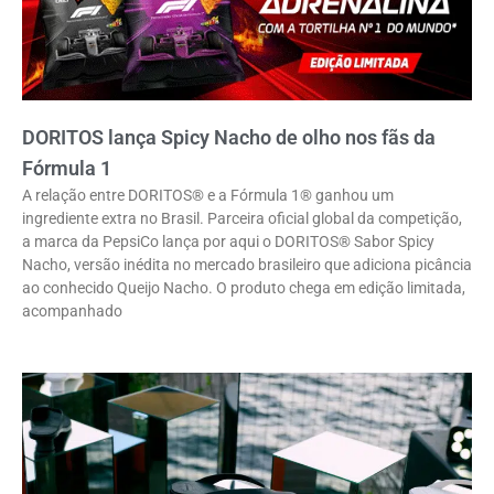
DORITOS lança Spicy Nacho de olho nos fãs da
Fórmula 1
A relação entre DORITOS® e a Fórmula 1® ganhou um
ingrediente extra no Brasil. Parceira oficial global da competição,
a marca da PepsiCo lança por aqui o DORITOS® Sabor Spicy
Nacho, versão inédita no mercado brasileiro que adiciona picância
ao conhecido Queijo Nacho. O produto chega em edição limitada,
acompanhado