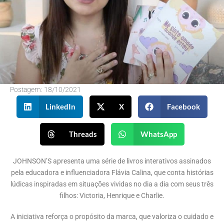
Postagem:
18/10/2021
LinkedIn
X
Facebook
Threads
WhatsApp
JOHNSON’S apresenta uma série de livros interativos assinados
pela educadora e influenciadora Flávia Calina, que conta histórias
lúdicas inspiradas em situações vividas no dia a dia com seus três
filhos: Victoria, Henrique e Charlie.
A iniciativa reforça o propósito da marca, que valoriza o cuidado e