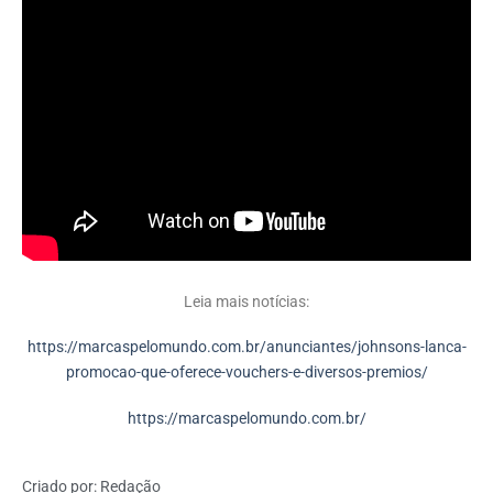
Leia mais notícias:
https://marcaspelomundo.com.br/anunciantes/johnsons-lanca-
promocao-que-oferece-vouchers-e-diversos-premios/
https://marcaspelomundo.com.br/
Criado por:
Redação