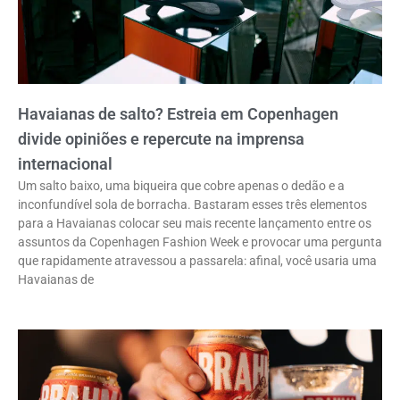
Havaianas de salto? Estreia em Copenhagen
divide opiniões e repercute na imprensa
internacional
Um salto baixo, uma biqueira que cobre apenas o dedão e a
inconfundível sola de borracha. Bastaram esses três elementos
para a Havaianas colocar seu mais recente lançamento entre os
assuntos da Copenhagen Fashion Week e provocar uma pergunta
que rapidamente atravessou a passarela: afinal, você usaria uma
Havaianas de