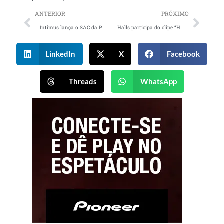
ANTERIOR
PRÓXIMO
Intimus lança o SAC da PPK para falar sobre saúde íntima
Halls participa do clipe “HALLS PRETO”, novo hit de Lucas Lucco
LinkedIn
X
Facebook
Threads
WhatsApp