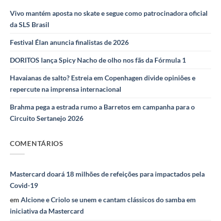
Vivo mantém aposta no skate e segue como patrocinadora oficial
da SLS Brasil
Festival Élan anuncia finalistas de 2026
DORITOS lança Spicy Nacho de olho nos fãs da Fórmula 1
Havaianas de salto? Estreia em Copenhagen divide opiniões e
repercute na imprensa internacional
Brahma pega a estrada rumo a Barretos em campanha para o
Circuito Sertanejo 2026
COMENTÁRIOS
Mastercard doará 18 milhões de refeições para impactados pela
Covid-19
em
Alcione e Criolo se unem e cantam clássicos do samba em
iniciativa da Mastercard