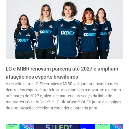
LG e MIBR renovam parceria até 2027 e ampliam
atuação nos esports brasileiros
A relação entre LG Electronics e MIBR vai ganhar novas frentes
dentro dos esports brasileiros. As empresas renovaram o acordo
até março de 2027 e, além de manter a presença da linha de
monitores LG UltraGear™ e LG UltraGear™ OLED junto às equipes
da organização, decidiram estender a parceria para