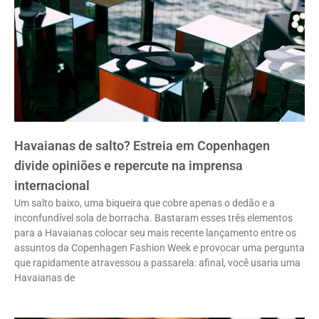
Havaianas de salto? Estreia em Copenhagen
divide opiniões e repercute na imprensa
internacional
Um salto baixo, uma biqueira que cobre apenas o dedão e a
inconfundível sola de borracha. Bastaram esses três elementos
para a Havaianas colocar seu mais recente lançamento entre os
assuntos da Copenhagen Fashion Week e provocar uma pergunta
que rapidamente atravessou a passarela: afinal, você usaria uma
Havaianas de