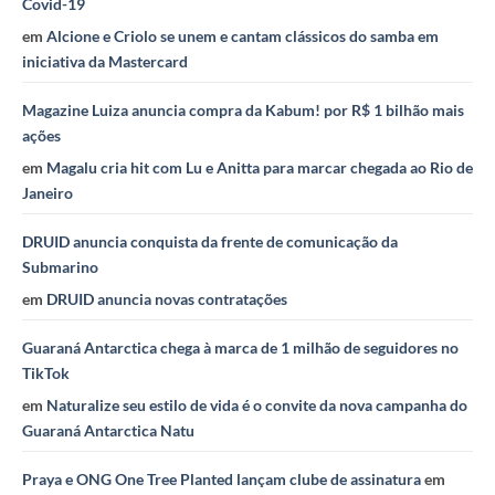
Covid-19
em
Alcione e Criolo se unem e cantam clássicos do samba em
iniciativa da Mastercard
Magazine Luiza anuncia compra da Kabum! por R$ 1 bilhão mais
ações
em
Magalu cria hit com Lu e Anitta para marcar chegada ao Rio de
Janeiro
DRUID anuncia conquista da frente de comunicação da
Submarino
em
DRUID anuncia novas contratações
Guaraná Antarctica chega à marca de 1 milhão de seguidores no
TikTok
em
Naturalize seu estilo de vida é o convite da nova campanha do
Guaraná Antarctica Natu
Praya e ONG One Tree Planted lançam clube de assinatura
em