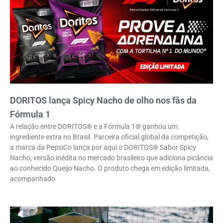
DORITOS lança Spicy Nacho de olho nos fãs da
Fórmula 1
A relação entre DORITOS® e a Fórmula 1® ganhou um
ingrediente extra no Brasil. Parceira oficial global da competição,
a marca da PepsiCo lança por aqui o DORITOS® Sabor Spicy
Nacho, versão inédita no mercado brasileiro que adiciona picância
ao conhecido Queijo Nacho. O produto chega em edição limitada,
acompanhado