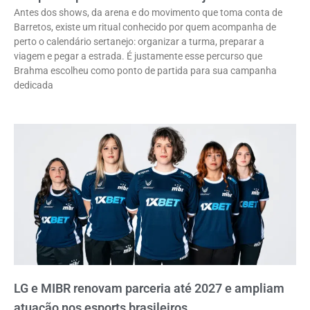
Antes dos shows, da arena e do movimento que toma conta de
Barretos, existe um ritual conhecido por quem acompanha de
perto o calendário sertanejo: organizar a turma, preparar a
viagem e pegar a estrada. É justamente esse percurso que
Brahma escolheu como ponto de partida para sua campanha
dedicada
LG e MIBR renovam parceria até 2027 e ampliam
atuação nos esports brasileiros