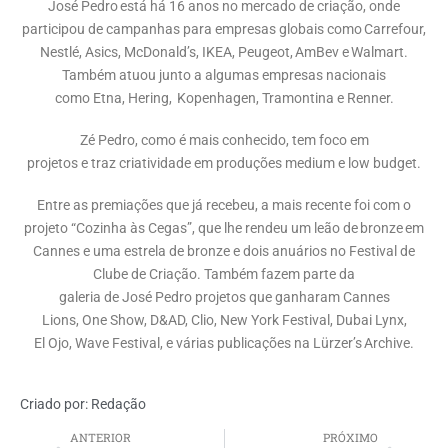
José Pedro está há 16 anos no mercado de criação, onde
participou de campanhas para empresas globais como Carrefour,
Nestlé, Asics, McDonald’s, IKEA, Peugeot, AmBev e Walmart.
Também atuou junto a algumas empresas nacionais
como Etna, Hering, Kopenhagen, Tramontina e Renner.
Zé Pedro, como é mais conhecido, tem foco em
projetos e traz criatividade em produções medium e low budget.
Entre as premiações que já recebeu, a mais recente foi com o
projeto “Cozinha às Cegas”, que lhe rendeu um leão de bronze em
Cannes e uma estrela de bronze e dois anuários no Festival de
Clube de Criação. Também fazem parte da
galeria de José Pedro projetos que ganharam Cannes
Lions, One Show, D&AD, Clio, New York Festival, Dubai Lynx,
El Ojo, Wave Festival, e várias publicações na Lürzer’s Archive.
Criado por:
Redação
ANTERIOR
PRÓXIMO