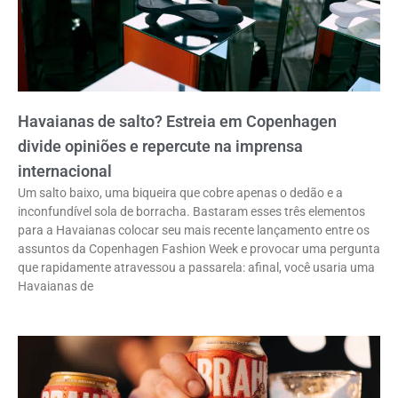
Havaianas de salto? Estreia em Copenhagen
divide opiniões e repercute na imprensa
internacional
Um salto baixo, uma biqueira que cobre apenas o dedão e a
inconfundível sola de borracha. Bastaram esses três elementos
para a Havaianas colocar seu mais recente lançamento entre os
assuntos da Copenhagen Fashion Week e provocar uma pergunta
que rapidamente atravessou a passarela: afinal, você usaria uma
Havaianas de