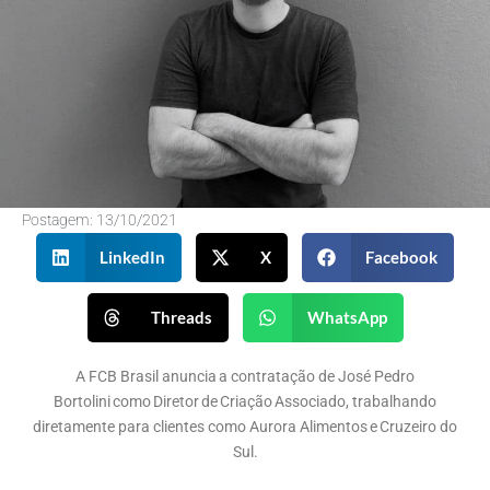
Postagem:
13/10/2021
LinkedIn
X
Facebook
Threads
WhatsApp
A FCB Brasil anuncia a contratação de José Pedro
Bortolini como Diretor de Criação Associado, trabalhando
diretamente para clientes como Aurora Alimentos e Cruzeiro do
Sul.