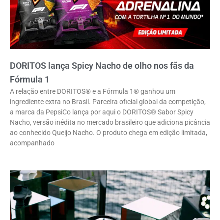
DORITOS lança Spicy Nacho de olho nos fãs da
Fórmula 1
A relação entre DORITOS® e a Fórmula 1® ganhou um
ingrediente extra no Brasil. Parceira oficial global da competição,
a marca da PepsiCo lança por aqui o DORITOS® Sabor Spicy
Nacho, versão inédita no mercado brasileiro que adiciona picância
ao conhecido Queijo Nacho. O produto chega em edição limitada,
acompanhado