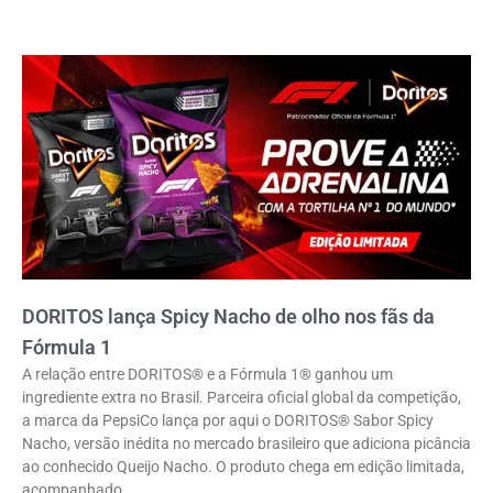
DORITOS lança Spicy Nacho de olho nos fãs da
Fórmula 1
A relação entre DORITOS® e a Fórmula 1® ganhou um
ingrediente extra no Brasil. Parceira oficial global da competição,
a marca da PepsiCo lança por aqui o DORITOS® Sabor Spicy
Nacho, versão inédita no mercado brasileiro que adiciona picância
ao conhecido Queijo Nacho. O produto chega em edição limitada,
acompanhado