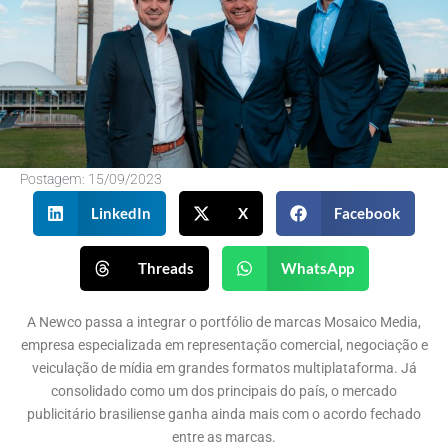
Postagem:
15/09/2023
LinkedIn
X
Facebook
Threads
WhatsApp
A Newco passa a integrar o portfólio de marcas Mosaico Media,
empresa especializada em representação comercial, negociação e
veiculação de mídia em grandes formatos multiplataforma. Já
consolidado como um dos principais do país, o mercado
publicitário brasiliense ganha ainda mais com o acordo fechado
entre as marcas.