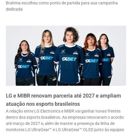
Brahma escolheu como ponto de partida para sua campanha
dedicada
LG e MIBR renovam parceria até 2027 e ampliam
atuação nos esports brasileiros
A relação entre LG Electronics e MIBR vai ganhar novas frentes
dentro dos esports brasileiros. As empresas renovaram o acordo
até março de 2027 e, além de manter a presença da linha de
monitores LG UltraGear™ e LG UltraGear™ OLED junto às equipes