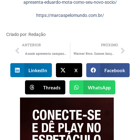
apresenta-eduardo-mota-como-seu-novo-socio/
https://marcaspelomundo.com.br/
Criado por:
Redação
ANTERIOR
PRÓXIMO
Aussie apresenta campanha bem-humorada com a personagem Blogueirinha
Warner Bros. Games lança Mortal Kombat 1
LinkedIn
X
Facebook
Threads
WhatsApp