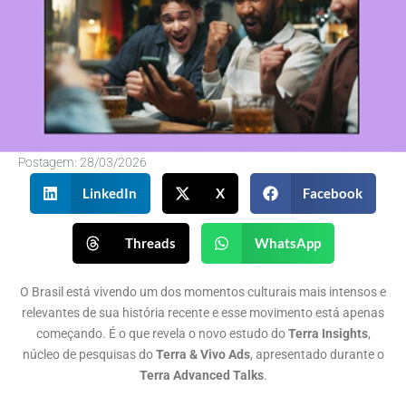
Postagem:
28/03/2026
LinkedIn
X
Facebook
Threads
WhatsApp
O Brasil está vivendo um dos momentos culturais mais intensos e
relevantes de sua história recente e esse movimento está apenas
começando. É o que revela o novo estudo do
Terra Insights
,
núcleo de pesquisas do
Terra & Vivo Ads
, apresentado durante o
Terra Advanced Talks
.