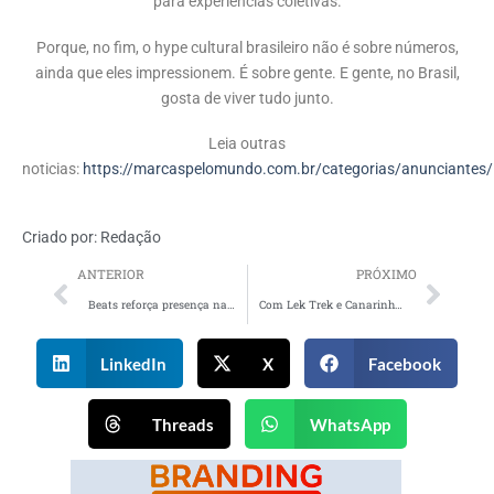
para experiências coletivas.
Porque, no fim, o hype cultural brasileiro não é sobre números,
ainda que eles impressionem. É sobre gente. E gente, no Brasil,
gosta de viver tudo junto.
Leia outras
noticias:
https://marcaspelomundo.com.br/categorias/anunciantes/
Criado por:
Redação
ANTERIOR
PRÓXIMO
Beats reforça presença na música ao vivo e leva novo sabor para megashow com Shakira no Rio
Com Lek Trek e Canarinho, Sadia amplia presença no território do futebol brasileiro
LinkedIn
X
Facebook
Threads
WhatsApp