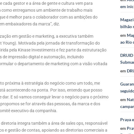
 cada gestor e a área de gente e cultura vem para
em inic
em como entregamos um ambiente de trabalho mais
que é melhor para o colaborador com as ambições do
Magazi
em embaixadores da marca”, diz.
bilhão 
em
Mag
ização em gestão e marketing, a executiva também
ao Rio 
t Young). Motivada pela jornada de transformação do
rida pela Kinase Investiments e fez parte da estruturação
DRUID 
 de impressão digital e automação, incluindo
Subma
formular o departamento de marketing com a visão voltada
em
DRU
to próxima à estratégia do negócio como um todo, me
Guaraná
stá acontecendo na ponta. Por isso, entendo que posso
seguid
e dar. E só vamos conseguir levar o negócio para o próximo
em
Nat
s propomos se for através das pessoas, da marca e dos
campan
 comitê executivo da companhia.
Praya 
 diretoria integra também a área de sales ops, responsável
em
Pra
os e gestão de contas, apoiando as diretorias comerciais a