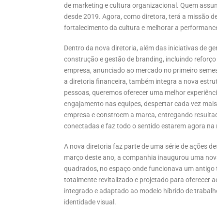
de marketing e cultura organizacional. Quem assu
desde 2019. Agora, como diretora, terá a missão d
fortalecimento da cultura e melhorar a performan
Dentro da nova diretoria, além das iniciativas de 
construção e gestão de branding, incluindo refor
empresa, anunciado ao mercado no primeiro semestr
a diretoria financeira, também integra a nova estr
pessoas, queremos oferecer uma melhor experiênci
engajamento nas equipes, despertar cada vez mais
empresa e constroem a marca, entregando resultado
conectadas e faz todo o sentido estarem agora na
A nova diretoria faz parte de uma série de ações 
março deste ano, a companhia inaugurou uma nova 
quadrados, no espaço onde funcionava um antigo tea
totalmente revitalizado e projetado para oferece
integrado e adaptado ao modelo híbrido de trabal
identidade visual.