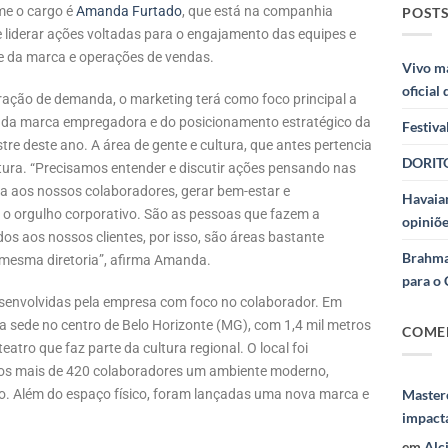
me o cargo é
Amanda Furtado
, que está na companhia
POSTS
e liderar ações voltadas para o engajamento das equipes e
ce da marca e operações de vendas.
Vivo m
oficial
geração de demanda, o marketing terá como foco principal a
ço da marca empregadora e do posicionamento estratégico da
Festiva
e deste ano. A área de gente e cultura, que antes pertencia
DORITO
utura. “Precisamos entender e discutir ações pensando nas
a aos nossos colaboradores, gerar bem-estar e
Havaian
 o orgulho corporativo. São as pessoas que fazem a
opiniõe
s aos nossos clientes, por isso, são áreas bastante
Brahma
 mesma diretoria”, afirma Amanda.
para o 
desenvolvidas pela empresa com foco no colaborador. Em
sede no centro de Belo Horizonte (MG), com 1,4 mil metros
COME
tro que faz parte da cultura regional. O local foi
r aos mais de 420 colaboradores um ambiente moderno,
ho. Além do espaço físico, foram lançadas uma nova marca e
Masterc
impact
em
Alc