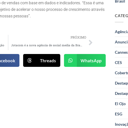
Brasil
so de vendas com base em dados e indicadores. “Essa é uma
objetivo de acelerar o nosso processo de crescimento através
CATE
 nossas pessoas”.
Agênci
PRÓXIMO
Anunci
ção
Jotacom é a nova agência de social media da Brasilprev
Cannes
acebook
Threads
WhatsApp
CES
Cobertu
Destaq
Destaq
El Ojo
ESG
Inovaçã