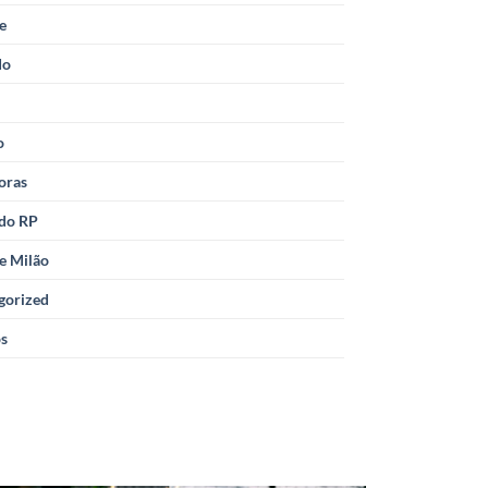
le
do
o
oras
 do RP
e Milão
gorized
os