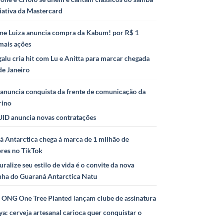
iativa da Mastercard
ne Luiza anuncia compra da Kabum! por R$ 1
mais ações
alu cria hit com Lu e Anitta para marcar chegada
de Janeiro
anuncia conquista da frente de comunicação da
rino
ID anuncia novas contratações
 Antarctica chega à marca de 1 milhão de
ores no TikTok
uralize seu estilo de vida é o convite da nova
ha do Guaraná Antarctica Natu
e ONG One Tree Planted lançam clube de assinatura
ya: cerveja artesanal carioca quer conquistar o