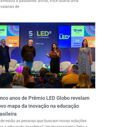
ravessou a passarela: afinal, você usaria uma
vaianas de
inco anos de Prêmio LED Globo revelam
ovo mapa da inovação na educação
asileira
de estão as pessoas que buscam novas soluções
ra a educação brasileira? Um levantamento feito a