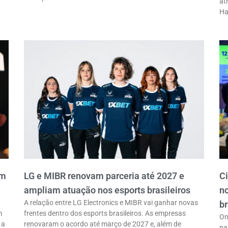
at
Ha
em
LG e MIBR renovam parceria até 2027 e
C
ampliam atuação nos esports brasileiros
n
A relação entre LG Electronics e MIBR vai ganhar novas
br
m
frentes dentro dos esports brasileiros. As empresas
On
 a
renovaram o acordo até março de 2027 e, além de
pa