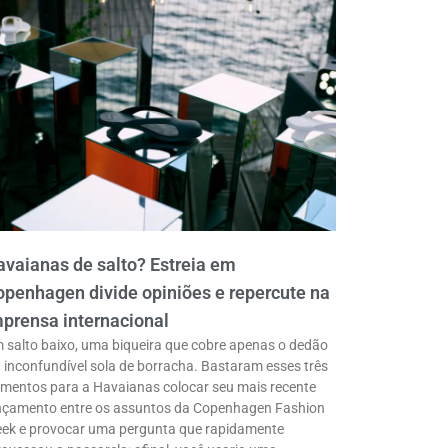
vaianas de salto? Estreia em
penhagen divide opiniões e repercute na
prensa internacional
 salto baixo, uma biqueira que cobre apenas o dedão
a inconfundível sola de borracha. Bastaram esses três
ementos para a Havaianas colocar seu mais recente
nçamento entre os assuntos da Copenhagen Fashion
ek e provocar uma pergunta que rapidamente