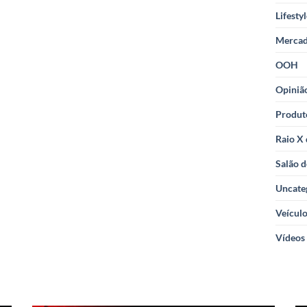
Lifesty
Merca
OOH
Opiniã
Produt
Raio X
Salão d
Uncate
Veícul
Vídeos