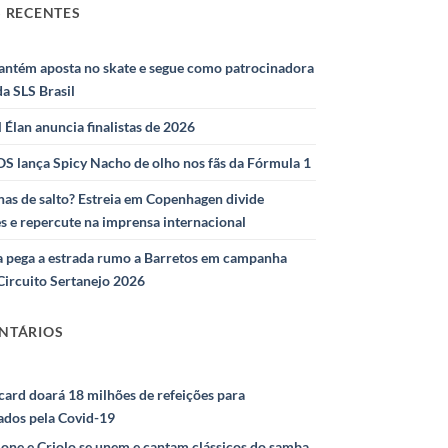
 RECENTES
antém aposta no skate e segue como patrocinadora
 da SLS Brasil
l Élan anuncia finalistas de 2026
S lança Spicy Nacho de olho nos fãs da Fórmula 1
as de salto? Estreia em Copenhagen divide
s e repercute na imprensa internacional
 pega a estrada rumo a Barretos em campanha
Circuito Sertanejo 2026
NTÁRIOS
ard doará 18 milhões de refeições para
ados pela Covid-19
ione e Criolo se unem e cantam clássicos do samba