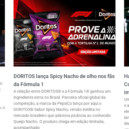
DORITOS lança Spicy Nacho de olho nos fãs
Ha
ro
da Fórmula 1
Co
s
A relação entre DORITOS® e a Fórmula 1® ganhou um
im
ingrediente extra no Brasil. Parceira oficial global da
Um
competição, a marca da PepsiCo lança por aqui o
e 
, o
DORITOS® Sabor Spicy Nacho, versão inédita no
el
mercado brasileiro que adiciona picância ao conhecido
la
Queijo Nacho. O produto chega em edição limitada,
We
acompanhado