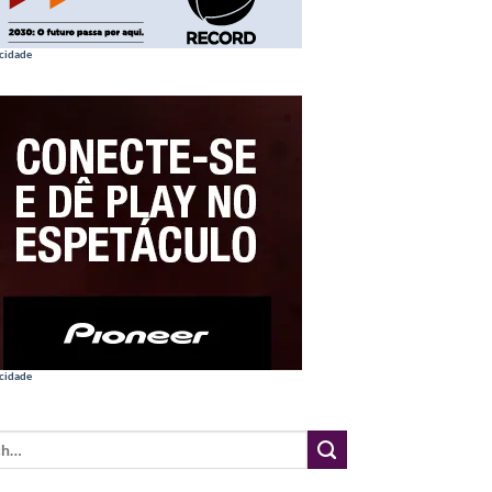
cidade
cidade