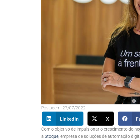
Postagem:
27/07/2022
LinkedIn
X
F
Com o objetivo de impulsionar o crescimento do neg
a
Stoque
, empresa de soluções de automação digita