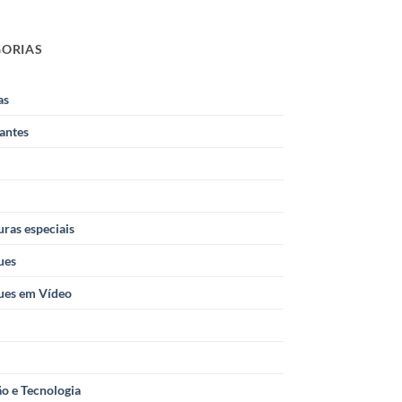
GORIAS
as
antes
ras especiais
ues
ues em Vídeo
o e Tecnologia