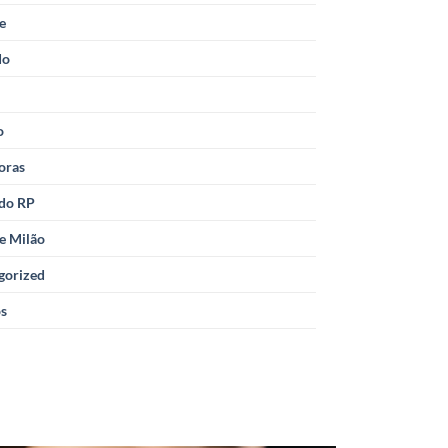
le
do
o
oras
 do RP
e Milão
gorized
os