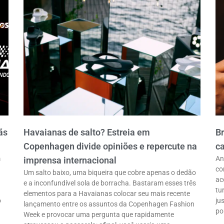
ãs
Havaianas de salto? Estreia em
B
Copenhagen divide opiniões e repercute na
ca
m
An
imprensa internacional
co
Um salto baixo, uma biqueira que cobre apenas o dedão
ac
e a inconfundível sola de borracha. Bastaram esses três
tu
elementos para a Havaianas colocar seu mais recente
o
ju
lançamento entre os assuntos da Copenhagen Fashion
po
Week e provocar uma pergunta que rapidamente