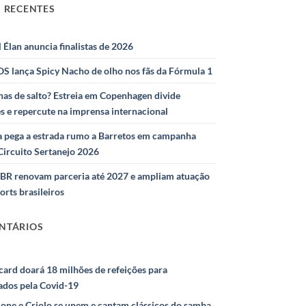
 RECENTES
l Élan anuncia finalistas de 2026
S lança Spicy Nacho de olho nos fãs da Fórmula 1
as de salto? Estreia em Copenhagen divide
s e repercute na imprensa internacional
 pega a estrada rumo a Barretos em campanha
Circuito Sertanejo 2026
IBR renovam parceria até 2027 e ampliam atuação
orts brasileiros
NTÁRIOS
ard doará 18 milhões de refeições para
ados pela Covid-19
ione e Criolo se unem e cantam clássicos do samba