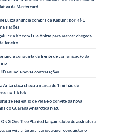
iativa da Mastercard
ne Luiza anuncia compra da Kabum! por R$ 1
mais ações
alu cria hit com Lu e Anitta para marcar chegada
de Janeiro
anuncia conquista da frente de comunicação da
rino
ID anuncia novas contratações
 Antarctica chega à marca de 1 milhão de
ores no TikTok
uralize seu estilo de vida é o convite da nova
ha do Guaraná Antarctica Natu
e ONG One Tree Planted lançam clube de assinatura
ya: cerveja artesanal carioca quer conquistar o