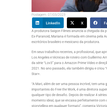
Postagem:
07/03/2023
LinkedIn
X
F
A produtora Saigon Filmes anuncia a chegada da p
Ex-Paranoid, Mariana é formada em cinema pela Ac
escritórios brasileiro e mexicano da produtora.
Em seus trabalhos recentes, a profissional, que a
Los Angeles e técnicas de roteiro com Guillermo Arri
da série “Lov3” para o Amazon Prime Video e direç
2021. No ano passado, ela também dirigiu e criou 
Star+.
“A Mari, além de ser uma pessoa incrível, tem uma 
importantes do Free the Work, é uma diretora super 
qualquer tipo de desafio. Depois de realizar 4 sér
momento ideal, que se encaixa perfeitamente com o
storytelling em qualquer formato”, comenta Victori