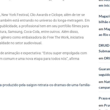
em inic
ew York Festival, Clio Awards e Ciclope, além de ter se
Magazi
f também está entrando no universo do longa-metragem. Em
bilhão 
 publicidade, a profissional tem em seu portfólio filmes para
em
Mag
atura, Samsung, Coca-Cola, entre outros. Além disso,
ao Rio 
 gênero como embaixadora do Free The Work, iniciativa
aldade no setor audiovisual.
DRUID 
Subma
o de animação e expectativa: “Estou super empolgada com
em
DRU
em comum e uma nova etapa para todos nós”, afirma
Guaraná
seguid
em
Nat
-produzido-pela-saigon-retrata-os-dramas-de-uma-familia-
campan
Praya 
em
Pra