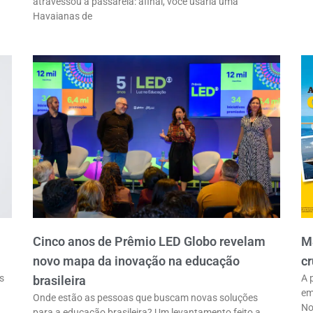
atravessou a passarela: afinal, você usaria uma
Havaianas de
Cinco anos de Prêmio LED Globo revelam
M
novo mapa da inovação na educação
cr
s
A 
brasileira
em
Onde estão as pessoas que buscam novas soluções
No
para a educação brasileira? Um levantamento feito a