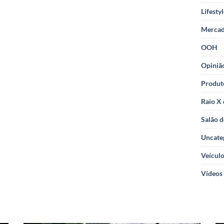
Lifesty
Merca
OOH
Opiniã
Produt
Raio X
Salão d
Uncate
Veícul
Vídeos