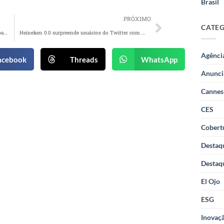
Brasil
PRÓXIMO
CATE
Quem Disse, Berenice? cria campanha para combater a violência psicológica contra as mulheres
Heineken 0.0 surpreende usuários do Twitter com ação pós Carnaval
Agênci
acebook
Threads
WhatsApp
Anunci
Cannes
CES
Cobertu
Destaq
Destaq
El Ojo
ESG
Inovaçã