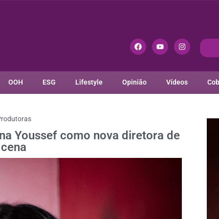
OOH
ESG
Lifestyle
Opinião
Vídeos
Cob
rodutoras
na Youssef como nova diretora de
cena