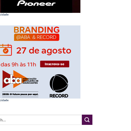
cidade
cidade