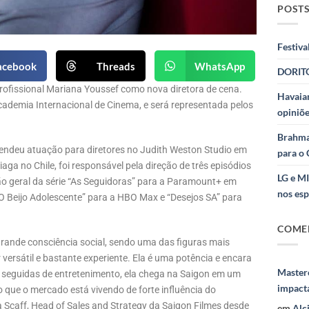
POSTS
Festiva
acebook
Threads
WhatsApp
DORITO
rofissional Mariana Youssef como nova diretora de cena.
Havaian
ademia Internacional de Cinema, e será representada pelos
opiniõe
Brahma
prendeu atuação para diretores no Judith Weston Studio em
para o 
aga no Chile, foi responsável pela direção de três episódios
LG e M
ão geral da série “As Seguidoras” para a Paramount+ em
nos esp
“O Beijo Adolescente” para a HBO Max e “Desejos SA” para
COME
grande consciência social, sendo uma das figuras mais
versátil e bastante experiente. Ela é uma potência e encara
Masterc
ies seguidas de entretenimento, ela chega na Saigon em um
impact
 que o mercado está vivendo de forte influência do
a Scaff, Head of Sales and Strategy da Saigon Filmes desde
em
Alc