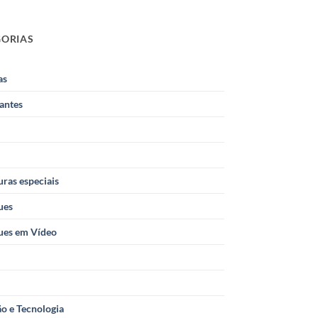
GORIAS
as
antes
ras especiais
ues
ues em Vídeo
o e Tecnologia