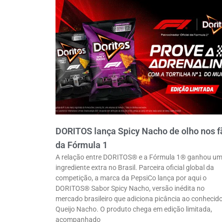
DORITOS lança Spicy Nacho de olho nos f
da Fórmula 1
A relação entre DORITOS® e a Fórmula 1® ganhou u
ingrediente extra no Brasil. Parceira oficial global da
competição, a marca da PepsiCo lança por aqui o
DORITOS® Sabor Spicy Nacho, versão inédita no
mercado brasileiro que adiciona picância ao conhecid
Queijo Nacho. O produto chega em edição limitada,
acompanhado