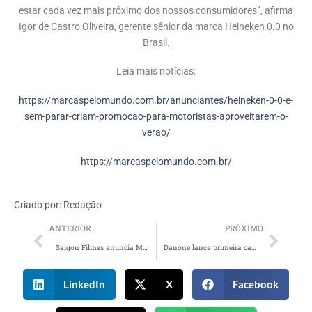
estar cada vez mais próximo dos nossos consumidores”, afirma
Igor de Castro Oliveira, gerente sênior da marca Heineken 0.0 no
Brasil.
Leia mais notícias:
https://marcaspelomundo.com.br/anunciantes/heineken-0-0-e-
sem-parar-criam-promocao-para-motoristas-aproveitarem-o-
verao/
https://marcaspelomundo.com.br/
Criado por:
Redação
ANTERIOR
PRÓXIMO
Saigon Filmes anuncia Mariana Youssef como nova diretora de cena
Danone lança primeira campanha master brand em território nacional
LinkedIn
X
Facebook