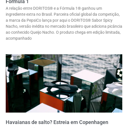
Fórmula 1
A relação entre DORITOS® e a Fórmula 1® ganhou um
ingrediente extra no Brasil. Parceira oficial global da competição,
a marca da PepsiCo lança por aqui o DORITOS® Sabor Spicy
Nacho, versão inédita no mercado brasileiro que adiciona picância
ao conhecido Queijo Nacho. O produto chega em edição limitada,
acompanhado
Havaianas de salto? Estreia em Copenhagen