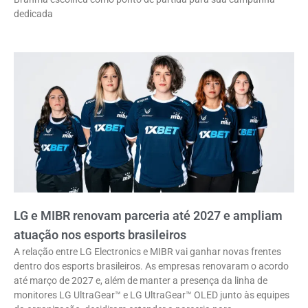
dedicada
LG e MIBR renovam parceria até 2027 e ampliam
atuação nos esports brasileiros
A relação entre LG Electronics e MIBR vai ganhar novas frentes
dentro dos esports brasileiros. As empresas renovaram o acordo
até março de 2027 e, além de manter a presença da linha de
monitores LG UltraGear™ e LG UltraGear™ OLED junto às equipes