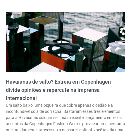
Havaianas de salto? Estreia em Copenhagen
divide opiniões e repercute na imprensa
internacional
Um salto baixo, uma biqueira que cobre apenas o dedão e a
inconfundível sola de borracha. Bastaram esses três elementos
para a Havaianas colocar seu mais recente lançamento entre os
assuntos da Copenhagen Fashion Week e provocar uma pergunta
que rapidamente atravessou a passarela: afinal, você usaria uma