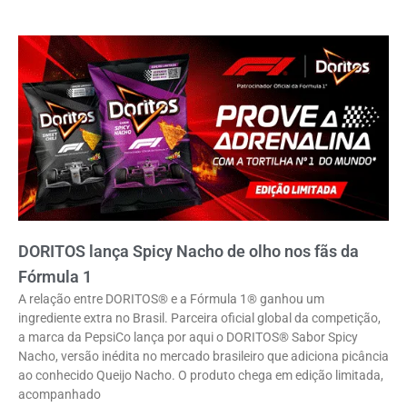
DORITOS lança Spicy Nacho de olho nos fãs da
Fórmula 1
A relação entre DORITOS® e a Fórmula 1® ganhou um
ingrediente extra no Brasil. Parceira oficial global da competição,
a marca da PepsiCo lança por aqui o DORITOS® Sabor Spicy
Nacho, versão inédita no mercado brasileiro que adiciona picância
ao conhecido Queijo Nacho. O produto chega em edição limitada,
acompanhado