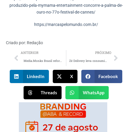
produzido-pela-mymama-entertainment-concorre-a-palma-de-
ouro-no-77o-festival-de-cannes/
https://marcaspelomundo.com.br/
Criado por:
Redação
ANTERIOR
PRÓXIMO
Media.Monks Brasil reforça seu time de executivos
Zé Delivery leva consumidor para final da Copa América em Miami
LinkedIn
X
Facebook
Threads
WhatsApp