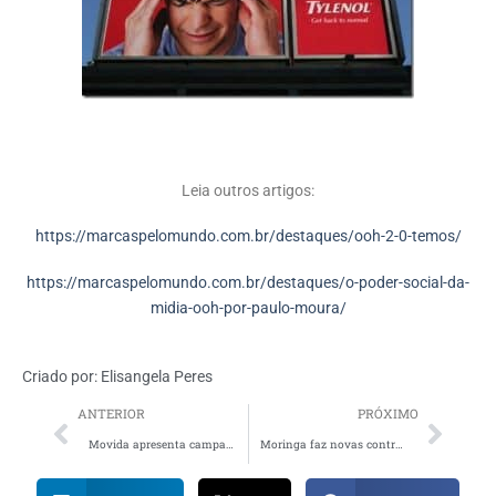
Leia outros artigos:
https://marcaspelomundo.com.br/destaques/ooh-2-0-temos/
https://marcaspelomundo.com.br/destaques/o-poder-social-da-
midia-ooh-por-paulo-moura/
Criado por:
Elisangela Peres
ANTERIOR
PRÓXIMO
Movida apresenta campanha em prol de um trânsito mais seguro
Moringa faz novas contratações nas áreas de planejamento e BI