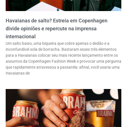
Havaianas de salto? Estreia em Copenhagen
divide opiniões e repercute na imprensa
internacional
Um salto baixo, uma biqueira que cobre apenas o dedão e a
inconfundível sola de borracha. Bastaram esses três elementos
para a Havaianas colocar seu mais recente lançamento entre os
assuntos da Copenhagen Fashion Week e provocar uma pergunta
que rapidamente atravessou a passarela: afinal, você usaria uma
Havaianas de