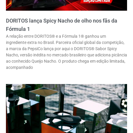
DORITOS lança Spicy Nacho de olho nos fãs da
Fórmula 1
A relação entre DORITOS® e a Fórmula 1® ganhou um
ingrediente extra no Brasil. Parceira oficial global da competição,
a marca da PepsiCo lança por aqui o DORITOS® Sabor Spicy
Nacho, versão inédita no mercado brasileiro que adiciona picância
ao conhecido Queijo Nacho. O produto chega em edição limitada,
acompanhado