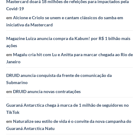
Mastercard doará 18 milhões de refeições para impactados pela
Covid-19
em
Alcione e Criolo se unem e cantam clássicos do samba em
iniciativa da Mastercard
Magazine Luiza anuncia compra da Kabum! por R$ 1 bilhão mais
ações
em
Magalu cria hit com Lu e Anitta para marcar chegada ao Rio de
Janeiro
DRUID anuncia conquista da frente de comunicação da
Submarino
em
DRUID anuncia novas contratações
Guaraná Antarctica chega à marca de 1 milhão de seguidores no
TikTok
em
Naturalize seu estilo de vida é o convite da nova campanha do
Guaraná Antarctica Natu