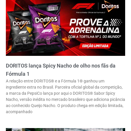
DORITOS lança Spicy Nacho de olho nos fãs da
Fórmula 1
A relação entre DORITOS® e a Fórmula 1® ganhou um
ingrediente extra no Brasil. Parceira oficial global da competição,
a marca da PepsiCo lança por aqui o DORITOS® Sabor Spicy
Nacho, versão inédita no mercado brasileiro que adiciona picância
ao conhecido Queijo Nacho. O produto chega em edição limitada,
acompanhado