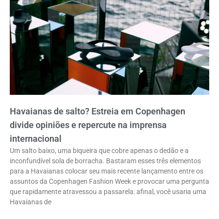
Havaianas de salto? Estreia em Copenhagen
divide opiniões e repercute na imprensa
internacional
Um salto baixo, uma biqueira que cobre apenas o dedão e a
inconfundível sola de borracha. Bastaram esses três elementos
para a Havaianas colocar seu mais recente lançamento entre os
assuntos da Copenhagen Fashion Week e provocar uma pergunta
que rapidamente atravessou a passarela: afinal, você usaria uma
Havaianas de