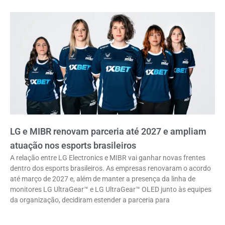
LG e MIBR renovam parceria até 2027 e ampliam
atuação nos esports brasileiros
A relação entre LG Electronics e MIBR vai ganhar novas frentes
dentro dos esports brasileiros. As empresas renovaram o acordo
até março de 2027 e, além de manter a presença da linha de
monitores LG UltraGear™ e LG UltraGear™ OLED junto às equipes
da organização, decidiram estender a parceria para