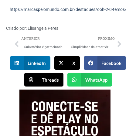
https://marcaspelomundo.com.br/destaques/ooh-2-0-temos/
Criado por:
Elisangela Peres
ANTERIOR
PRÓXIMO
SulAmérica é patrocinadora máster do eFestival
Simplicidade do amor vira tema da campanha do novo Floratta
LinkedIn
X
Facebook
Threads
WhatsApp