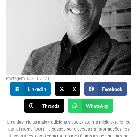
Postagem:
07/04/2021
LinkedIn
X
Facebook
Threads
WhatsApp
Uma das mídias mais tradicionais que existem, a mídia exterior ou
Out Of Home (OOH), já passou por diversas transformações nos
últimos anos, como comentei no meu último artigo aqui mesmo