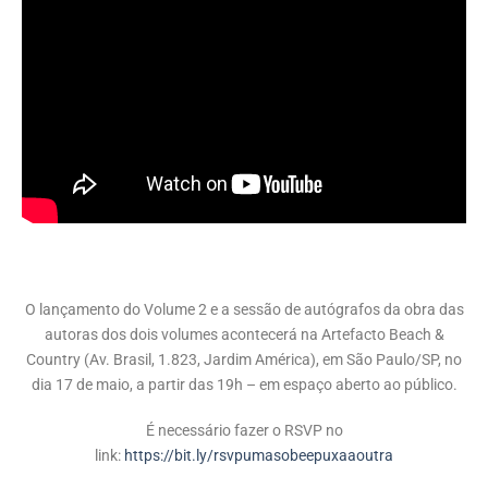
O lançamento do Volume 2 e a sessão de autógrafos da obra das
autoras dos dois volumes acontecerá na Artefacto Beach &
Country (Av. Brasil, 1.823, Jardim América), em São Paulo/SP, no
dia 17 de maio, a partir das 19h – em espaço aberto ao público.
É necessário fazer o RSVP no
link:
https://bit.ly/rsvpumasobeepuxaaoutra