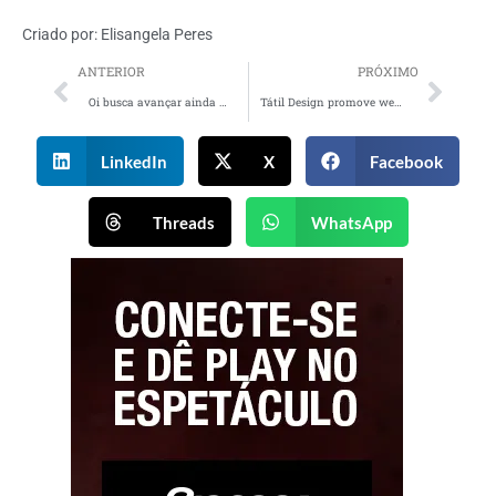
Criado por:
Elisangela Peres
ANTERIOR
PRÓXIMO
Oi busca avançar ainda mais no mercado de internet por fibra com nova campanha
Tátil Design promove webinar gratuito sobre Construção e Gestão de Marca
LinkedIn
X
Facebook
Threads
WhatsApp