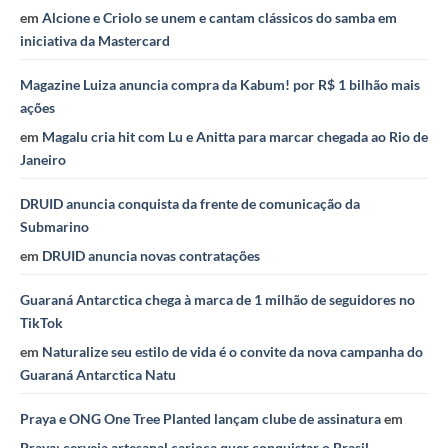
em
Alcione e Criolo se unem e cantam clássicos do samba em
iniciativa da Mastercard
Magazine Luiza anuncia compra da Kabum! por R$ 1 bilhão mais
ações
em
Magalu cria hit com Lu e Anitta para marcar chegada ao Rio de
Janeiro
DRUID anuncia conquista da frente de comunicação da
Submarino
em
DRUID anuncia novas contratações
Guaraná Antarctica chega à marca de 1 milhão de seguidores no
TikTok
em
Naturalize seu estilo de vida é o convite da nova campanha do
Guaraná Antarctica Natu
Praya e ONG One Tree Planted lançam clube de assinatura
em
Praya: cerveja artesanal carioca quer conquistar o Brasil