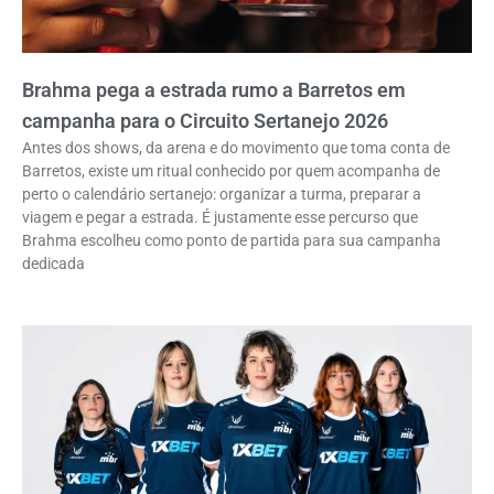
Brahma pega a estrada rumo a Barretos em
campanha para o Circuito Sertanejo 2026
Antes dos shows, da arena e do movimento que toma conta de
Barretos, existe um ritual conhecido por quem acompanha de
perto o calendário sertanejo: organizar a turma, preparar a
viagem e pegar a estrada. É justamente esse percurso que
Brahma escolheu como ponto de partida para sua campanha
dedicada