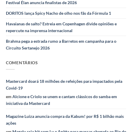
Festival Élan anuncia finalistas de 2026
DORITOS lança Spicy Nacho de olho nos fãs da Fórmula 1
Havaianas de salto? Estreia em Copenhagen divide opiniões e
repercute na imprensa internacional
Brahma pega a estrada rumo a Barretos em campanha para o
Circuito Sertanejo 2026
COMENTÁRIOS
Mastercard doará 18 milhões de refeições para impactados pela
Covid-19
em
Alcione e Criolo se unem e cantam clássicos do samba em
iniciativa da Mastercard
Magazine Luiza anuncia compra da Kabum! por R$ 1 bilhão mais
ações
em
Magalu cria hit com Lu e Anitta para marcar chegada ao Rio de