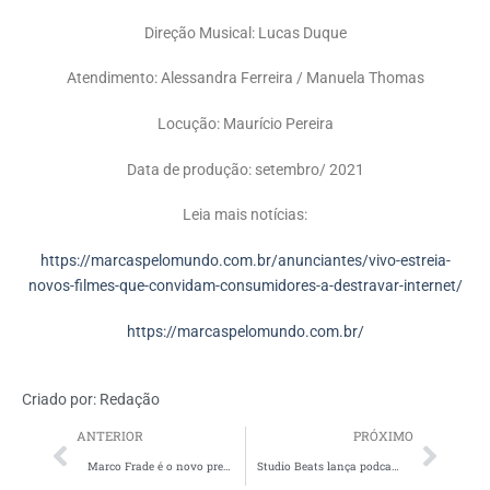
Direção Musical: Lucas Duque
Atendimento: Alessandra Ferreira / Manuela Thomas
Locução: Maurício Pereira
Data de produção: setembro/ 2021
Leia mais notícias:
https://marcaspelomundo.com.br/anunciantes/vivo-estreia-
novos-filmes-que-convidam-consumidores-a-destravar-internet/
https://marcaspelomundo.com.br/
Criado por:
Redação
ANTERIOR
PRÓXIMO
Marco Frade é o novo presidente do Comitê de Mídia da ABA
Studio Beats lança podcast “Botando Pra Tremer” e celebra Dia do Sexo