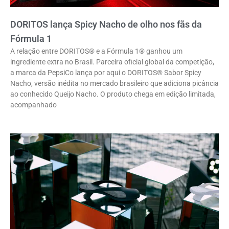
DORITOS lança Spicy Nacho de olho nos fãs da
Fórmula 1
A relação entre DORITOS® e a Fórmula 1® ganhou um
ingrediente extra no Brasil. Parceira oficial global da competição,
a marca da PepsiCo lança por aqui o DORITOS® Sabor Spicy
Nacho, versão inédita no mercado brasileiro que adiciona picância
ao conhecido Queijo Nacho. O produto chega em edição limitada,
acompanhado