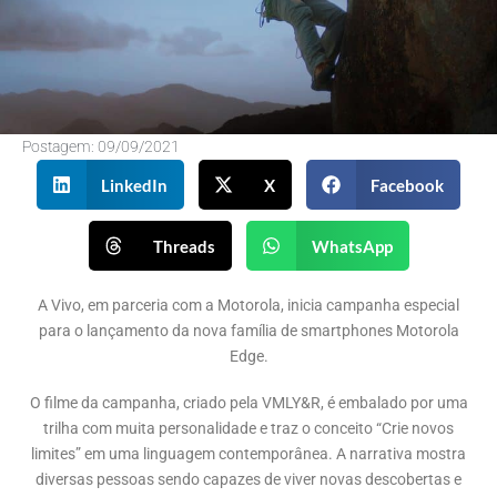
Postagem:
09/09/2021
LinkedIn
X
Facebook
Threads
WhatsApp
A Vivo, em parceria com a Motorola, inicia campanha especial
para o lançamento da nova família de smartphones Motorola
Edge.
O filme da campanha, criado pela VMLY&R, é embalado por uma
trilha com muita personalidade e traz o conceito “Crie novos
limites” em uma linguagem contemporânea. A narrativa mostra
diversas pessoas sendo capazes de viver novas descobertas e