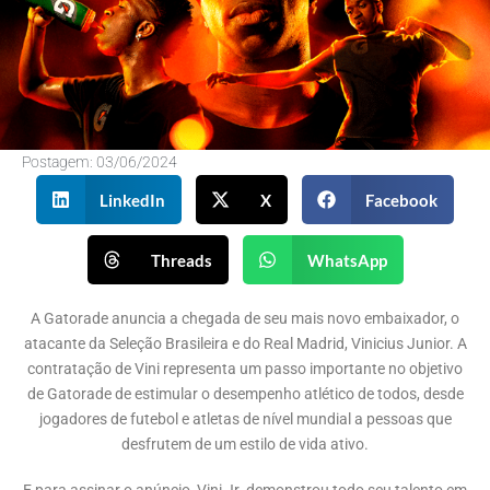
Postagem:
03/06/2024
LinkedIn
X
Facebook
Threads
WhatsApp
A Gatorade anuncia a chegada de seu mais novo embaixador, o
atacante da Seleção Brasileira e do Real Madrid, Vinicius Junior. A
contratação de Vini representa um passo importante no objetivo
de Gatorade de estimular o desempenho atlético de todos, desde
jogadores de futebol e atletas de nível mundial a pessoas que
desfrutem de um estilo de vida ativo.