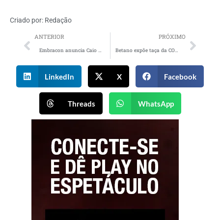
Criado por:
Redação
ANTERIOR
PRÓXIMO
Embracon anuncia Caio Ribeiro como novo garoto-propaganda
Betano expõe taça da CONMEBOL Copa América 2024 no Brasil
LinkedIn
X
Facebook
Threads
WhatsApp