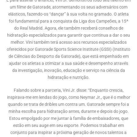
E para assinar o anúncio, Vini Jr. demonstrou todo seu talento em
um filme de Gatorade, atormentando os seus adversários com
elásticos, fazendo-os “dançar” à sua volta no gramado. O atleta
foi fundamental para a conquista da Liga dos Campeões, a 15ª
do Real Madrid. Agora, ele também receberá conselhos de
hidratação especializados para garantir que continua a dar o seu
melhor. Vini também terá acesso aos recursos especializados
oferecidos por Gatorade Sports Science Institute (GSSI) (Instituto
de Ciências do Desporto da Gatorade), que está empenhado em
ajudar os atletas a otimizar a sua saúde e desempenho através
da investigação, inovação, educação e serviço na ciência da
hidratação e nutrição.
Falando sobre a parceria, Vini Jr. disse: “Enquanto crescia,
inspirava-me em lendas do jogo, como Neymar Jr., que é o melhor
quando se trata de dribles um contra um. Gatorade sempre foi a
minha escolha para hidratação antes, durante e depois do jogo.
Estou empolgado por me juntar à família de embaixadores, que
estão em seu auge em seu esporte. Podemos trabalhar em
conjunto para inspirar a próxima geração de novos talentos a