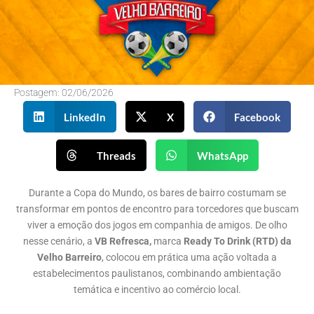
Postagem:
02/06/2026
LinkedIn
X
Facebook
Threads
WhatsApp
Durante a Copa do Mundo, os bares de bairro costumam se
transformar em pontos de encontro para torcedores que buscam
viver a emoção dos jogos em companhia de amigos. De olho
nesse cenário, a
VB Refresca,
marca
Ready To Drink (RTD) da
Velho Barreiro
, colocou em prática uma ação voltada a
estabelecimentos paulistanos, combinando ambientação
temática e incentivo ao comércio local.