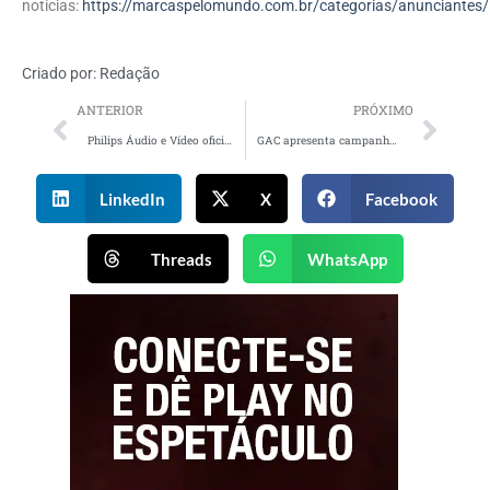
notícias:
https://marcaspelomundo.com.br/categorias/anunciantes/
Criado por:
Redação
ANTERIOR
PRÓXIMO
Philips Áudio e Vídeo oficializa Fred Bruno como embaixador
GAC apresenta campanha do AION UT com Paolla Oliveira
LinkedIn
X
Facebook
Threads
WhatsApp