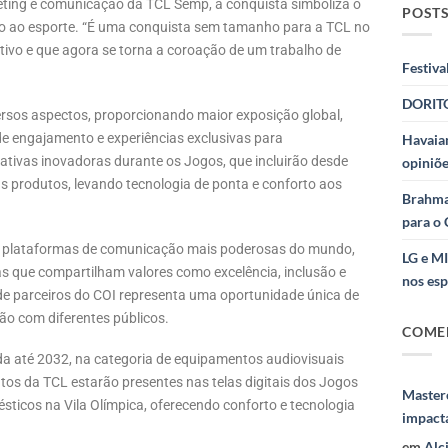
ting e comunicação da TCL Semp, a conquista simboliza o
POSTS
vo ao esporte. “É uma conquista sem tamanho para a TCL no
ivo e que agora se torna a coroação de um trabalho de
Festiva
DORITO
ersos aspectos, proporcionando maior exposição global,
 engajamento e experiências exclusivas para
Havaian
ativas inovadoras durante os Jogos, que incluirão desde
opiniõe
s produtos, levando tecnologia de ponta e conforto aos
Brahma
para o 
s plataformas de comunicação mais poderosas do mundo,
LG e M
 que compartilham valores como excelência, inclusão e
nos esp
 de parceiros do COI representa uma oportunidade única de
ão com diferentes públicos.
COME
da até 2032, na categoria de equipamentos audiovisuais
tos da TCL estarão presentes nas telas digitais dos Jogos
Masterc
ticos na Vila Olímpica, oferecendo conforto e tecnologia
impact
em
Alc