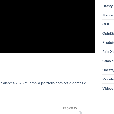
Lifesty
Merca
OOH
Opiniã
Produt
Raio X
Salão d
Uncate
Veícul
ais/ces-2025-tcl-amplia-portfolio-com-tvs-gigantes-e-
Vídeos
PRÓXIMO