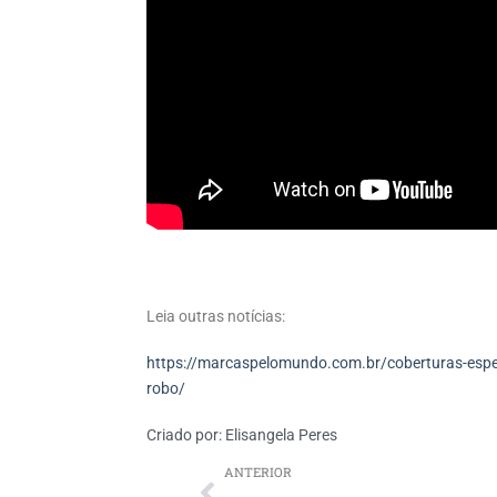
Leia outras notícias:
https://marcaspelomundo.com.br/coberturas-especi
robo/
Criado por:
Elisangela Peres
ANTERIOR