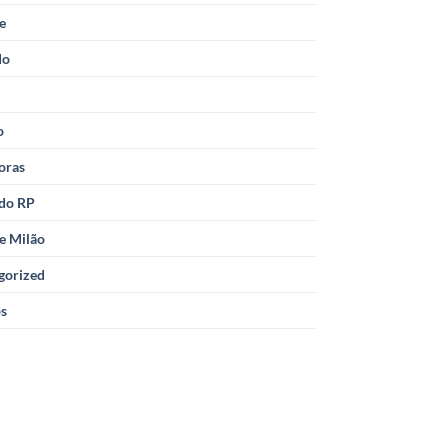
le
do
o
oras
 do RP
e Milão
gorized
os