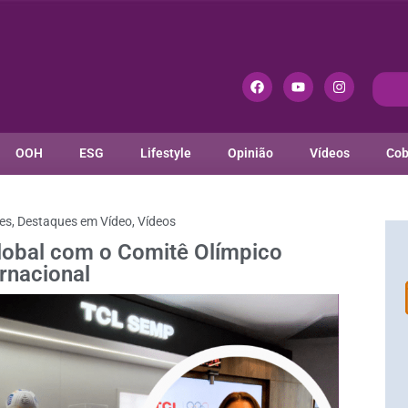
OOH
ESG
Lifestyle
Opinião
Vídeos
Cob
es
,
Destaques em Vídeo
,
Vídeos
lobal com o Comitê Olímpico
ernacional