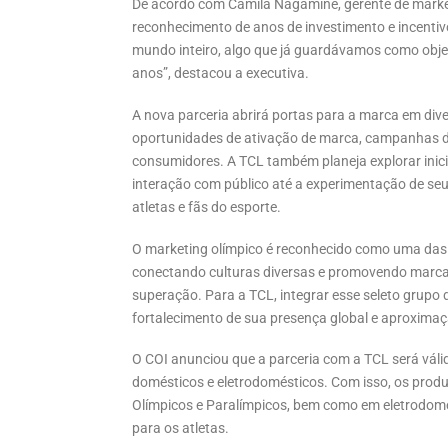
De acordo com Camila Nagamine, gerente de marke
reconhecimento de anos de investimento e incenti
mundo inteiro, algo que já guardávamos como objet
anos”, destacou a executiva.
A nova parceria abrirá portas para a marca em div
oportunidades de ativação de marca, campanhas de
consumidores. A TCL também planeja explorar inici
interação com público até a experimentação de seu
atletas e fãs do esporte.
O marketing olímpico é reconhecido como uma da
conectando culturas diversas e promovendo marcas
superação. Para a TCL, integrar esse seleto grupo
fortalecimento de sua presença global e aproximaç
O COI anunciou que a parceria com a TCL será váli
domésticos e eletrodomésticos. Com isso, os produ
Olímpicos e Paralímpicos, bem como em eletrodomés
para os atletas.