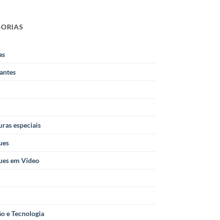
GORIAS
as
antes
ras especiais
ues
ues em Vídeo
o e Tecnologia