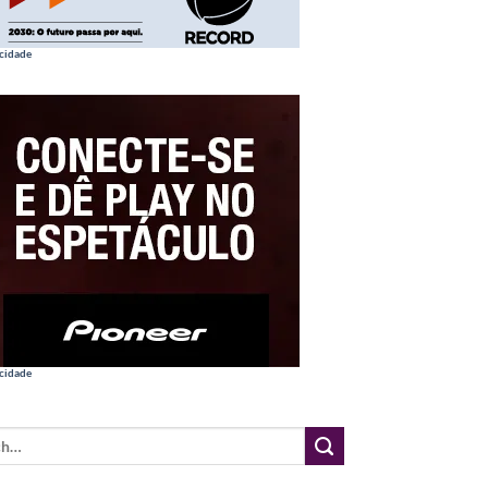
cidade
cidade