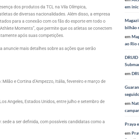
em inic
presença dos produtos da TCL na Vila Olímpica,
tletas de diversas nacionalidades. Além disso, a empresa
Magazi
ltados para a conexão com os fãs do esporte em todo o
bilhão 
 “Athlete Moments”, que permite que os atletas se conectem
atamente após suas competições.
em
Mag
ao Rio 
a anuncie mais detalhes sobre as ações que serão
DRUID 
Subma
em
DRU
Milão e Cortina d’Ampezzo, Itália, fevereiro e março de
Guaraná
seguid
Los Angeles, Estados Unidos, entre julho e setembro de
em
Nat
campan
: sede a ser definida, com possíveis candidatas como a
Praya 
em
Pra