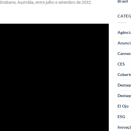
Brasil
risbane, Austrália, entre julho e setembro de 2032.
CATE
Agênci
Anunci
Cannes
CES
Cobertu
Destaq
Destaq
El Ojo
ESG
Inovaçã