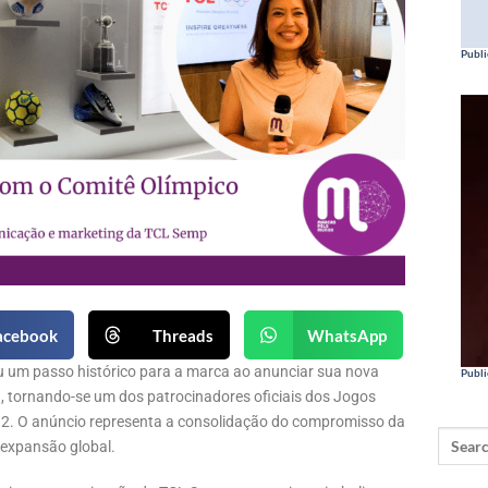
Publi
acebook
Threads
WhatsApp
deu um passo histórico para a marca ao anunciar sua nova
Publi
), tornando-se um dos patrocinadores oficiais dos Jogos
32. O anúncio representa a consolidação do compromisso da
 expansão global.