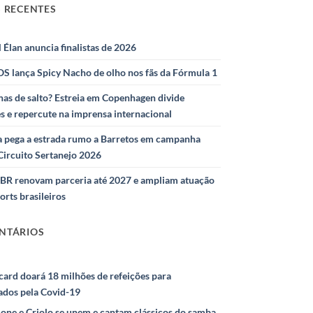
 RECENTES
l Élan anuncia finalistas de 2026
S lança Spicy Nacho de olho nos fãs da Fórmula 1
as de salto? Estreia em Copenhagen divide
s e repercute na imprensa internacional
 pega a estrada rumo a Barretos em campanha
Circuito Sertanejo 2026
IBR renovam parceria até 2027 e ampliam atuação
orts brasileiros
NTÁRIOS
ard doará 18 milhões de refeições para
ados pela Covid-19
ione e Criolo se unem e cantam clássicos do samba