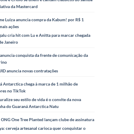
iativa da Mastercard
ne Luiza anuncia compra da Kabum! por R$ 1
mais ações
alu cria hit com Lu e Anitta para marcar chegada
de Janeiro
anuncia conquista da frente de comunicação da
rino
ID anuncia novas contratações
 Antarctica chega à marca de 1 milhão de
ores no TikTok
uralize seu estilo de vida é o convite da nova
ha do Guaraná Antarctica Natu
e ONG One Tree Planted lançam clube de assinatura
ya: cerveja artesanal carioca quer conquistar o