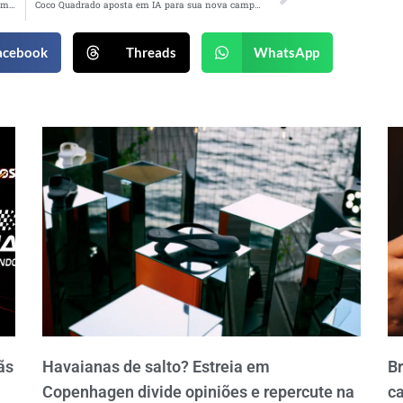
HONOR chega ao Brasil em parceria exclusiva com a DL e projeta expansão no varejo nacional
Coco Quadrado aposta em IA para sua nova campanha
acebook
Threads
WhatsApp
ãs
Havaianas de salto? Estreia em
B
Copenhagen divide opiniões e repercute na
ca