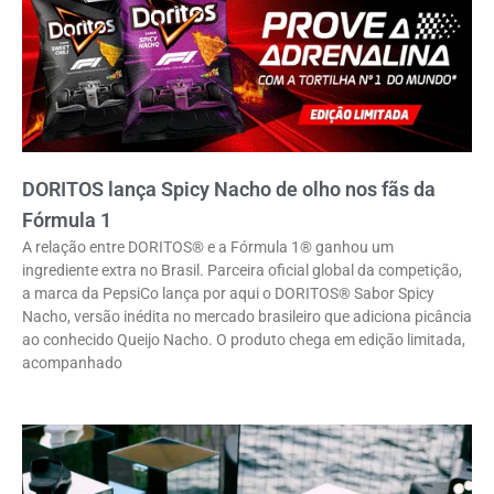
DORITOS lança Spicy Nacho de olho nos fãs da
Fórmula 1
A relação entre DORITOS® e a Fórmula 1® ganhou um
ingrediente extra no Brasil. Parceira oficial global da competição,
a marca da PepsiCo lança por aqui o DORITOS® Sabor Spicy
Nacho, versão inédita no mercado brasileiro que adiciona picância
ao conhecido Queijo Nacho. O produto chega em edição limitada,
acompanhado