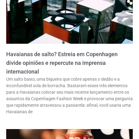
Havaianas de salto? Estreia em Copenhagen
divide opiniões e repercute na imprensa
internacional
Um salto baixo, uma biqueira que cobre apenas o dedão e a
inconfundível sola de borracha. Bastaram esses três elementos
para a Havaianas colocar seu mais recente lançamento entre os
assuntos da Copenhagen Fashion Week e provocar uma pergunta
que rapidamente atravessou a passarela: afinal, você usaria uma
Havaianas de