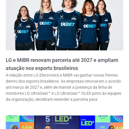
LG e MIBR renovam parceria até 2027 e ampliam
atuação nos esports brasileiros
A relação entre LG Electronics e MIBR vai ganhar novas frentes
dentro dos esports brasileiros. As empresas renovaram o acordo
até março de 2027 e, além de manter a presença da linha de
monitores LG UltraGear™ e LG UltraGear™ OLED junto às equipes
da organização, decidiram estender a parceria para