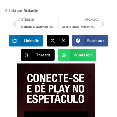
Criado por:
Redação
ANTERIOR
PRÓXIMO
Marketing: Entrevista com Bernardo Caixeta, gerente de marketing e relações esportivas da Penalty
Magalu lança “Mundo Moda” com campanha com Gaby Amarantos
LinkedIn
X
Facebook
Threads
WhatsApp