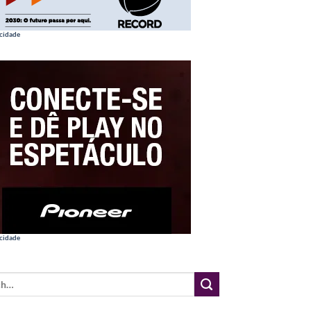
cidade
cidade