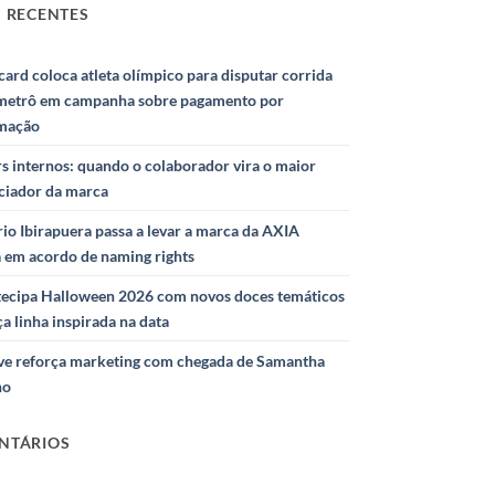
 RECENTES
ard coloca atleta olímpico para disputar corrida
metrô em campanha sobre pagamento por
mação
s internos: quando o colaborador vira o maior
nciador da marca
io Ibirapuera passa a levar a marca da AXIA
a em acordo de naming rights
ntecipa Halloween 2026 com novos doces temáticos
ça linha inspirada na data
e reforça marketing com chegada de Samantha
ho
NTÁRIOS