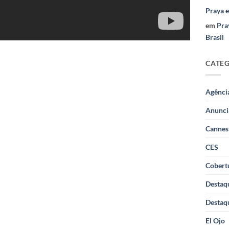
Praya 
em
Pra
Brasil
CATE
Agênci
Anunci
Cannes
CES
Cobertu
Destaq
Destaq
El Ojo