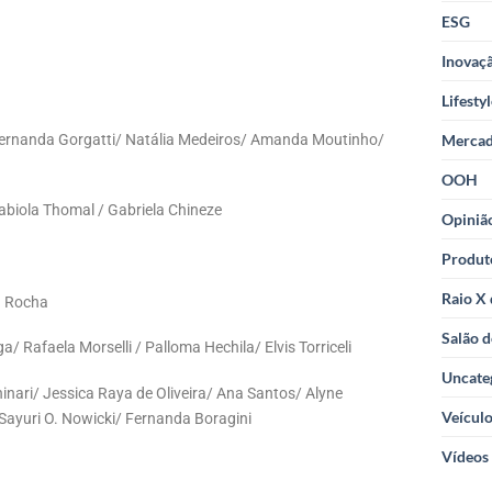
ESG
Inovaçã
Lifesty
 Fernanda Gorgatti/ Natália Medeiros/ Amanda Moutinho/
Merca
OOH
abiola Thomal / Gabriela Chineze
Opiniã
Produt
Raio X
a Rocha
Salão d
a/ Rafaela Morselli / Palloma Hechila/ Elvis Torriceli
Uncate
ninari/ Jessica Raya de Oliveira/ Ana Santos/ Alyne
Veícul
 Sayuri O. Nowicki/ Fernanda Boragini
Vídeos