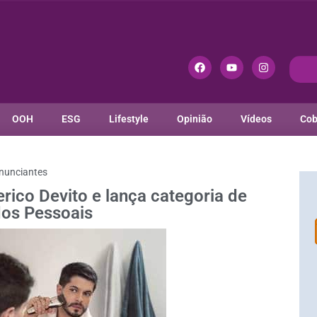
OOH
ESG
Lifestyle
Opinião
Vídeos
Cob
nunciantes
ico Devito e lança categoria de
os Pessoais