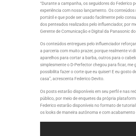
“Durante a campanha, os seguidores do Federico
experiência com nosso lançamento. Os conteúdos m
portátil e que pode ser usado facilmente pelo co
dos penteados realizados pelo influenciador, por me
Gerente de Comunicação e Digital da Panasonic do 
Os conteúdos entregues pelo influenciador reforça
a parceria com muito prazer, porque realmente vi 
aparelhos para cortar a barba, outros para o cabelo
simplesmente o D-Perfector chegou para ficar, me 
possibilita fazer o corte que eu quiser! E eu gosto 
casa”, acrescenta Federico Devito.
Os posts estarão disponíveis em seu perfil e nas 
público, por meio de enquetes da própria plataform
Federico estarão disponíveis no formato de tutoria
os looks de maneira autônoma e com acabamento p