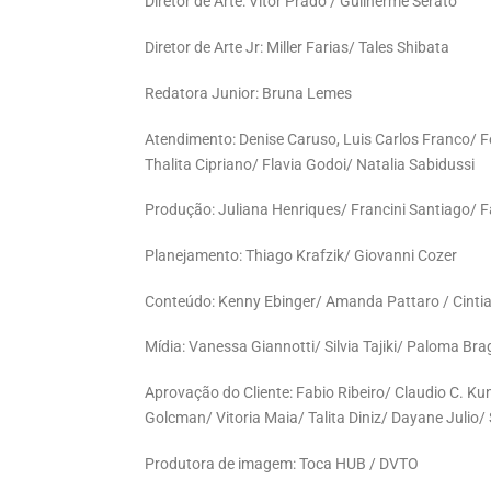
Diretor de Arte: Vitor Prado / Guilherme Serato
Diretor de Arte Jr: Miller Farias/ Tales Shibata
Redatora Junior: Bruna Lemes
Atendimento: Denise Caruso, Luis Carlos Franco/
Thalita Cipriano/ Flavia Godoi/ Natalia Sabidussi
Produção: Juliana Henriques/ Francini Santiago/ F
Planejamento: Thiago Krafzik/ Giovanni Cozer
Conteúdo: Kenny Ebinger/ Amanda Pattaro / Cinti
Mídia: Vanessa Giannotti/ Silvia Tajiki/ Paloma Brag
Aprovação do Cliente: Fabio Ribeiro/ Claudio C. Ku
Golcman/ Vitoria Maia/ Talita Diniz/ Dayane Julio/
Produtora de imagem: Toca HUB / DVTO