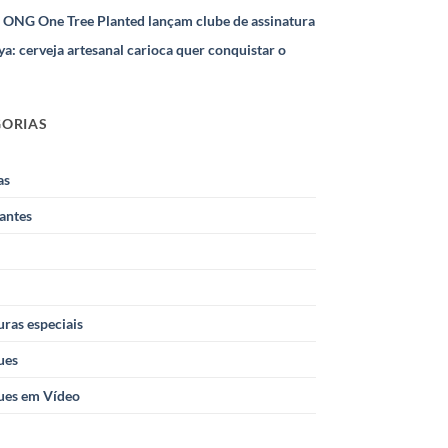
e ONG One Tree Planted lançam clube de assinatura
ya: cerveja artesanal carioca quer conquistar o
GORIAS
as
antes
ras especiais
ues
ues em Vídeo