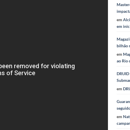
Masterc
impact
em
Alc
em inic
Magazi
bilhão 
em
Mag
ao Rio 
DRUID 
Subma
em
DRU
Guaraná
seguid
em
Nat
campan