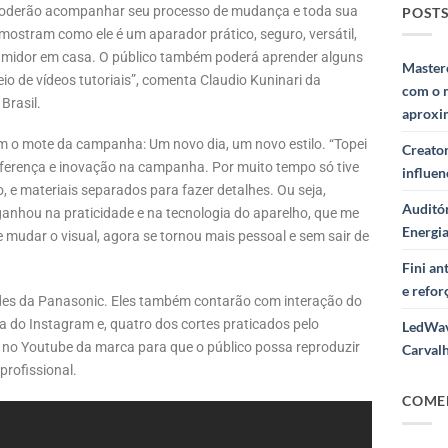
 poderão acompanhar seu processo de mudança e toda sua
POSTS
ostram como ele é um aparador prático, seguro, versátil,
nsumidor em casa. O público também poderá aprender alguns
Masterc
io de vídeos tutoriais”, comenta Claudio Kuninari da
com o 
Brasil.
aproxi
m o mote da campanha: Um novo dia, um novo estilo. “Topei
Creator
diferença e inovação na campanha. Por muito tempo só tive
influe
, e materiais separados para fazer detalhes. Ou seja,
Auditór
ganhou na praticidade e na tecnologia do aparelho, que me
Energi
de mudar o visual, agora se tornou mais pessoal e sem sair de
Fini a
e refor
redes da Panasonic. Eles também contarão com interação do
a do Instagram e, quatro dos cortes praticados pelo
LedWav
l no Youtube da marca para que o público possa reproduzir
Carval
rofissional.
COME