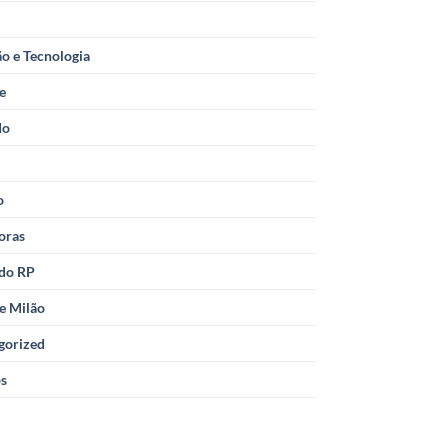
o e Tecnologia
le
do
o
oras
 do RP
e Milão
gorized
os