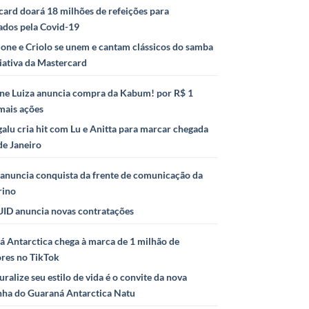
ard doará 18 milhões de refeições para
ados pela Covid-19
ione e Criolo se unem e cantam clássicos do samba
iativa da Mastercard
ne Luiza anuncia compra da Kabum! por R$ 1
mais ações
alu cria hit com Lu e Anitta para marcar chegada
de Janeiro
anuncia conquista da frente de comunicação da
rino
ID anuncia novas contratações
 Antarctica chega à marca de 1 milhão de
ores no TikTok
uralize seu estilo de vida é o convite da nova
ha do Guaraná Antarctica Natu