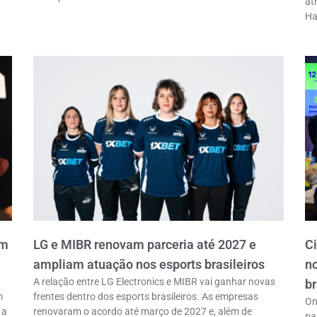
at
Ha
em
LG e MIBR renovam parceria até 2027 e
C
ampliam atuação nos esports brasileiros
n
A relação entre LG Electronics e MIBR vai ganhar novas
br
m
frentes dentro dos esports brasileiros. As empresas
On
 a
renovaram o acordo até março de 2027 e, além de
pa