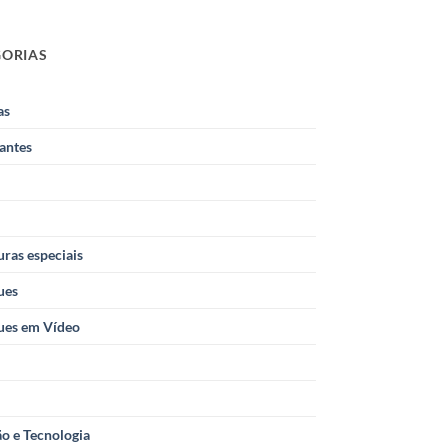
GORIAS
as
antes
ras especiais
ues
ues em Vídeo
o e Tecnologia