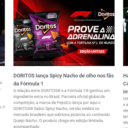
DORITOS lança Spicy Nacho de olho nos fãs
Ha
ro
da Fórmula 1
Co
s
A relação entre DORITOS® e a Fórmula 1® ganhou um
im
ingrediente extra no Brasil. Parceira oficial global da
Um
competição, a marca da PepsiCo lança por aqui o
e 
, o
DORITOS® Sabor Spicy Nacho, versão inédita no
el
mercado brasileiro que adiciona picância ao conhecido
la
Queijo Nacho. O produto chega em edição limitada,
We
acompanhado