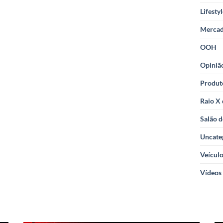
Lifesty
Merca
OOH
Opiniã
Produt
Raio X
Salão d
Uncate
Veícul
Vídeos