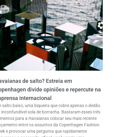
vaianas de salto? Estreia em
penhagen divide opiniões e repercute na
prensa internacional
 salto baixo, uma biqueira que cobre apenas o dedão
a inconfundível sola de borracha. Bastaram esses três
ementos para a Havaianas colocar seu mais recente
nçamento entre os assuntos da Copenhagen Fashion
ek e provocar uma pergunta que rapidamente