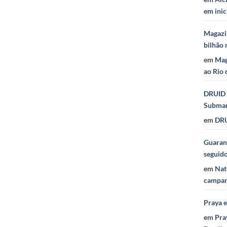
em inic
Magazi
bilhão 
em
Mag
ao Rio 
DRUID 
Subma
em
DRU
Guaraná
seguid
em
Nat
campan
Praya 
em
Pra