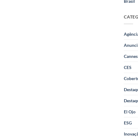
Brasil
CATE
Agênci
Anunci
Cannes
CES
Cobertu
Destaq
Destaq
El Ojo
ESG
Inovaçã