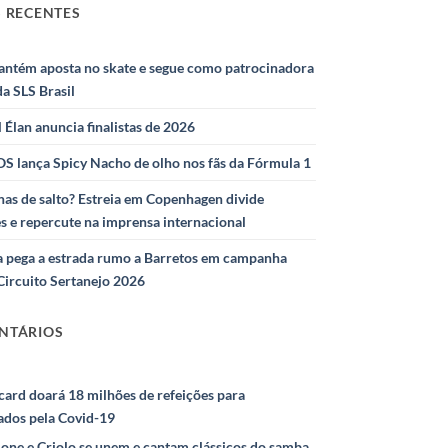
 RECENTES
antém aposta no skate e segue como patrocinadora
 da SLS Brasil
l Élan anuncia finalistas de 2026
S lança Spicy Nacho de olho nos fãs da Fórmula 1
as de salto? Estreia em Copenhagen divide
s e repercute na imprensa internacional
 pega a estrada rumo a Barretos em campanha
Circuito Sertanejo 2026
NTÁRIOS
ard doará 18 milhões de refeições para
ados pela Covid-19
ione e Criolo se unem e cantam clássicos do samba