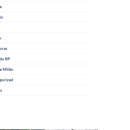
le
do
o
oras
 do RP
e Milão
gorized
os