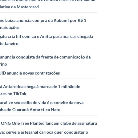
iativa da Mastercard
ne Luiza anuncia compra da Kabum! por R$ 1
mais ações
alu cria hit com Lu e Anitta para marcar chegada
de Janeiro
anuncia conquista da frente de comunicação da
rino
ID anuncia novas contratações
 Antarctica chega à marca de 1 milhão de
ores no TikTok
uralize seu estilo de vida é o convite da nova
ha do Guaraná Antarctica Natu
e ONG One Tree Planted lançam clube de assinatura
ya: cerveja artesanal carioca quer conquistar o