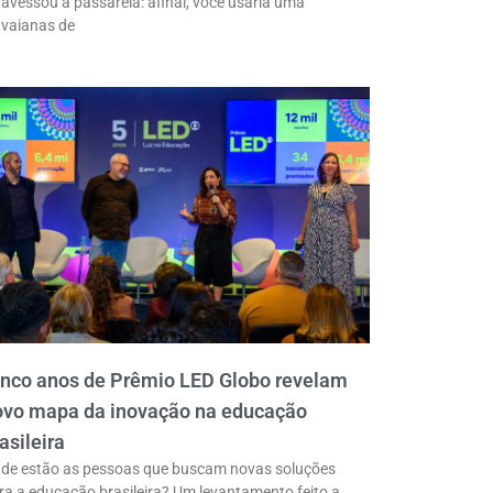
ravessou a passarela: afinal, você usaria uma
vaianas de
inco anos de Prêmio LED Globo revelam
ovo mapa da inovação na educação
asileira
de estão as pessoas que buscam novas soluções
ra a educação brasileira? Um levantamento feito a