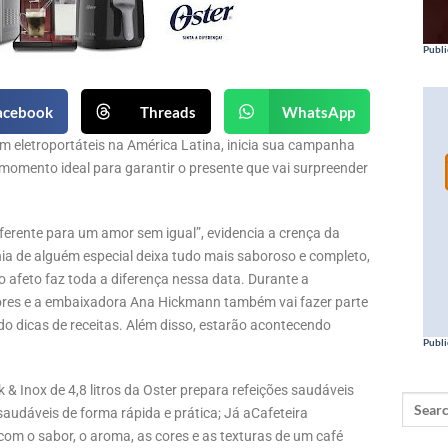
Publi
acebook
Threads
WhatsApp
em eletroportáteis na América Latina, inicia sua campanha
o momento ideal para garantir o presente que vai surpreender
erente para um amor sem igual”, evidencia a crença da
 de alguém especial deixa tudo mais saboroso e completo,
afeto faz toda a diferença nessa data. Durante a
ores e a embaixadora Ana Hickmann também vai fazer parte
 dicas de receitas. Além disso, estarão acontecendo
Publi
 & Inox de 4,8 litros da Oster prepara refeições saudáveis
saudáveis de forma rápida e prática; Já aCafeteira
om o sabor, o aroma, as cores e as texturas de um café