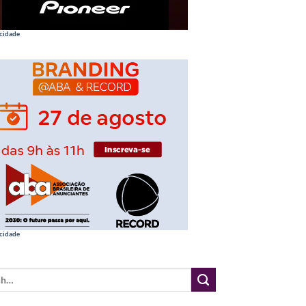
cidade
cidade