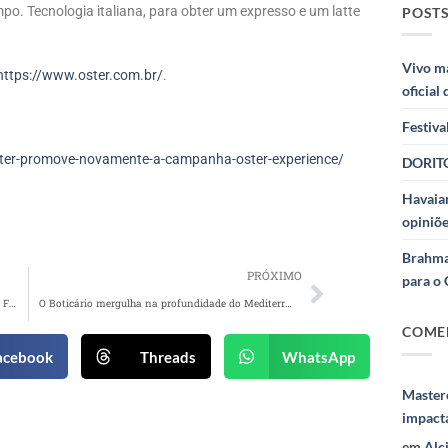
mpo. Tecnologia italiana, para obter um expresso e um latte
POSTS
Vivo m
https://www.oster.com.br/
.
oficial
Festiva
ter-promove-novamente-a-campanha-oster-experience/
DORITO
Havaian
opiniõe
Brahma
PRÓXIMO
para o 
Campanha da Samsung ganha cidade virtual no Fortnite
O Boticário mergulha na profundidade do Mediterrâneo em lançamento
COME
acebook
Threads
WhatsApp
Masterc
impact
em
Alc