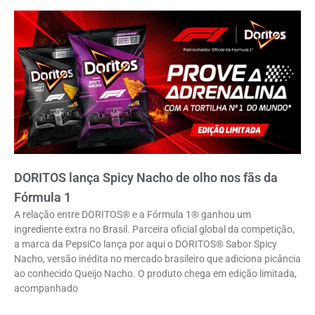
DORITOS lança Spicy Nacho de olho nos fãs da
Fórmula 1
A relação entre DORITOS® e a Fórmula 1® ganhou um
ingrediente extra no Brasil. Parceira oficial global da competição,
a marca da PepsiCo lança por aqui o DORITOS® Sabor Spicy
Nacho, versão inédita no mercado brasileiro que adiciona picância
ao conhecido Queijo Nacho. O produto chega em edição limitada,
acompanhado