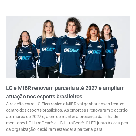
LG e MIBR renovam parceria até 2027 e ampliam
atuação nos esports brasileiros
A relação entre LG Electronics e MIBR vai ganhar novas frentes
dentro dos esports brasileiros. As empresas renovaram o acordo
até março de 2027 e, além de manter a presença da linha de
monitores LG UltraGear™ e LG UltraGear™ OLED junto às equipes
da organização, decidiram estender a parceria para