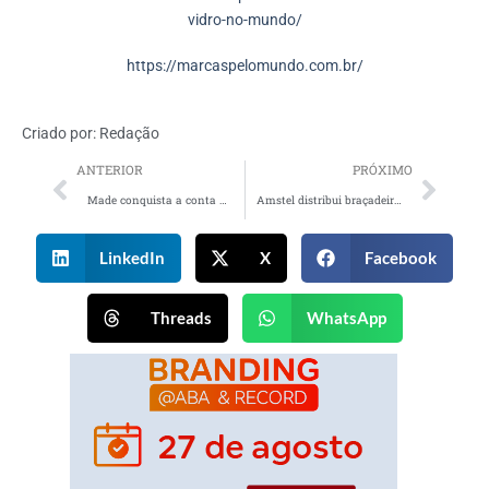
vidro-no-mundo/
https://marcaspelomundo.com.br/
Criado por:
Redação
ANTERIOR
PRÓXIMO
Made conquista a conta da plataforma digital Tratum
Amstel distribui braçadeiras de futebol com cores da bandeira LGBTQIAP+ em São Paulo
LinkedIn
X
Facebook
Threads
WhatsApp