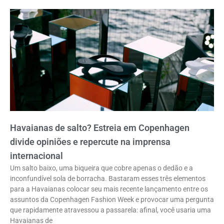
Havaianas de salto? Estreia em Copenhagen
divide opiniões e repercute na imprensa
internacional
Um salto baixo, uma biqueira que cobre apenas o dedão e a
inconfundível sola de borracha. Bastaram esses três elementos
para a Havaianas colocar seu mais recente lançamento entre os
assuntos da Copenhagen Fashion Week e provocar uma pergunta
que rapidamente atravessou a passarela: afinal, você usaria uma
Havaianas de