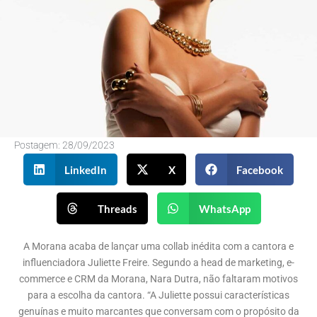
Postagem:
28/09/2023
LinkedIn
X
Facebook
Threads
WhatsApp
A Morana acaba de lançar uma collab inédita com a cantora e
influenciadora Juliette Freire. Segundo a head de marketing, e-
commerce e CRM da Morana, Nara Dutra, não faltaram motivos
para a escolha da cantora. “A Juliette possui características
genuínas e muito marcantes que conversam com o propósito da