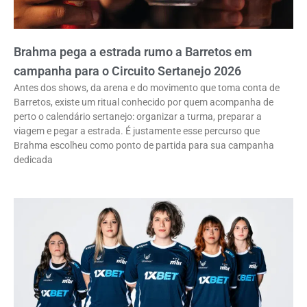
Brahma pega a estrada rumo a Barretos em
campanha para o Circuito Sertanejo 2026
Antes dos shows, da arena e do movimento que toma conta de
Barretos, existe um ritual conhecido por quem acompanha de
perto o calendário sertanejo: organizar a turma, preparar a
viagem e pegar a estrada. É justamente esse percurso que
Brahma escolheu como ponto de partida para sua campanha
dedicada