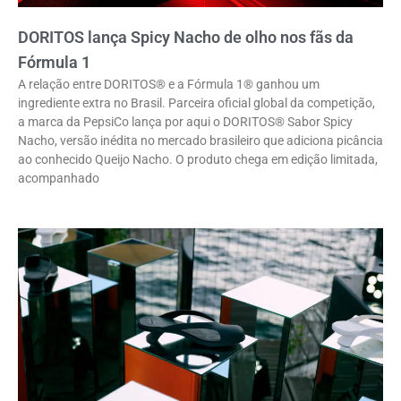
DORITOS lança Spicy Nacho de olho nos fãs da
Fórmula 1
A relação entre DORITOS® e a Fórmula 1® ganhou um
ingrediente extra no Brasil. Parceira oficial global da competição,
a marca da PepsiCo lança por aqui o DORITOS® Sabor Spicy
Nacho, versão inédita no mercado brasileiro que adiciona picância
ao conhecido Queijo Nacho. O produto chega em edição limitada,
acompanhado