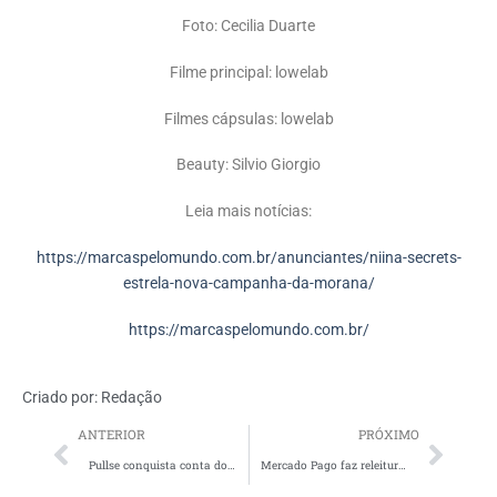
Foto: Cecilia Duarte
Filme principal: lowelab
Filmes cápsulas: lowelab
Beauty: Silvio Giorgio
Leia mais notícias:
https://marcaspelomundo.com.br/anunciantes/niina-secrets-
estrela-nova-campanha-da-morana/
https://marcaspelomundo.com.br/
Criado por:
Redação
ANTERIOR
PRÓXIMO
Pullse conquista conta do Grupo CAOA
Mercado Pago faz releitura do funk hit “Egüinha Pocotó” em campanha de Point Tap