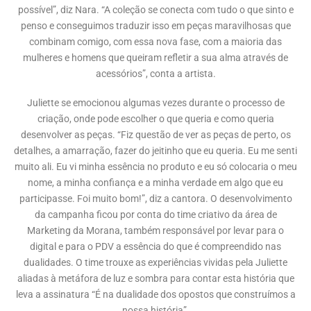
possível”, diz Nara. “A coleção se conecta com tudo o que sinto e
penso e conseguimos traduzir isso em peças maravilhosas que
combinam comigo, com essa nova fase, com a maioria das
mulheres e homens que queiram refletir a sua alma através de
acessórios”, conta a artista.
Juliette se emocionou algumas vezes durante o processo de
criação, onde pode escolher o que queria e como queria
desenvolver as peças. “Fiz questão de ver as peças de perto, os
detalhes, a amarração, fazer do jeitinho que eu queria. Eu me senti
muito ali. Eu vi minha essência no produto e eu só colocaria o meu
nome, a minha confiança e a minha verdade em algo que eu
participasse. Foi muito bom!”, diz a cantora. O desenvolvimento
da campanha ficou por conta do time criativo da área de
Marketing da Morana, também responsável por levar para o
digital e para o PDV a essência do que é compreendido nas
dualidades. O time trouxe as experiências vividas pela Juliette
aliadas à metáfora de luz e sombra para contar esta história que
leva a assinatura “É na dualidade dos opostos que construímos a
nossa história”.