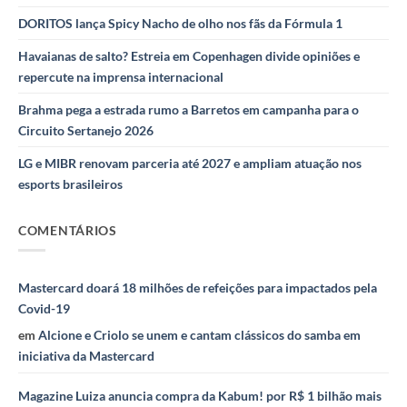
DORITOS lança Spicy Nacho de olho nos fãs da Fórmula 1
Havaianas de salto? Estreia em Copenhagen divide opiniões e
repercute na imprensa internacional
Brahma pega a estrada rumo a Barretos em campanha para o
Circuito Sertanejo 2026
LG e MIBR renovam parceria até 2027 e ampliam atuação nos
esports brasileiros
COMENTÁRIOS
Mastercard doará 18 milhões de refeições para impactados pela
Covid-19
em
Alcione e Criolo se unem e cantam clássicos do samba em
iniciativa da Mastercard
Magazine Luiza anuncia compra da Kabum! por R$ 1 bilhão mais