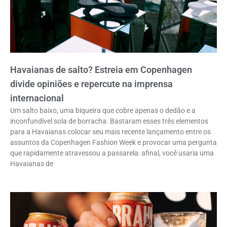
Havaianas de salto? Estreia em Copenhagen
divide opiniões e repercute na imprensa
internacional
Um salto baixo, uma biqueira que cobre apenas o dedão e a
inconfundível sola de borracha. Bastaram esses três elementos
para a Havaianas colocar seu mais recente lançamento entre os
assuntos da Copenhagen Fashion Week e provocar uma pergunta
que rapidamente atravessou a passarela: afinal, você usaria uma
Havaianas de