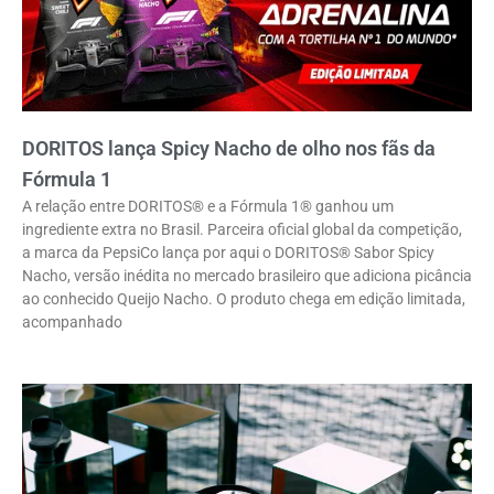
DORITOS lança Spicy Nacho de olho nos fãs da
Fórmula 1
A relação entre DORITOS® e a Fórmula 1® ganhou um
ingrediente extra no Brasil. Parceira oficial global da competição,
a marca da PepsiCo lança por aqui o DORITOS® Sabor Spicy
Nacho, versão inédita no mercado brasileiro que adiciona picância
ao conhecido Queijo Nacho. O produto chega em edição limitada,
acompanhado