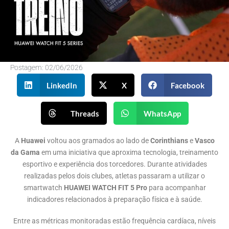
Postagem:
02/06/2026
LinkedIn
X
Facebook
Threads
WhatsApp
A
Huawei
voltou aos gramados ao lado de
Corinthians
e
Vasco
da Gama
em uma iniciativa que aproxima tecnologia, treinamento
esportivo e experiência dos torcedores. Durante atividades
realizadas pelos dois clubes, atletas passaram a utilizar o
smartwatch
HUAWEI WATCH FIT 5 Pro
para acompanhar
indicadores relacionados à preparação física e à saúde.
Entre as métricas monitoradas estão frequência cardíaca, níveis