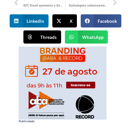
KFC Brasil apresenta o Box da Torcida
Embalagens colecionáveis e coleção cápsula marcam nova iniciativa de NESCAU
LinkedIn
X
Facebook
Threads
WhatsApp
Publicidade