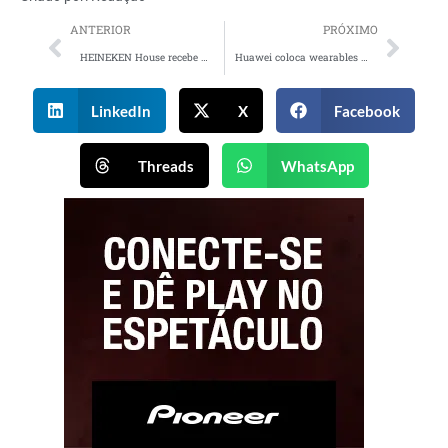
ANTERIOR
PRÓXIMO
HEINEKEN House recebe programação inspirada no Só Track Boa em São Paulo
Huawei coloca wearables em campo com Corinthians e Vasco para monitorar treinos
LinkedIn
X
Facebook
Threads
WhatsApp