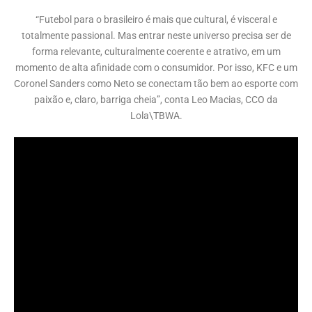
“Futebol para o brasileiro é mais que cultural, é visceral e
totalmente passional. Mas entrar neste universo precisa ser de
forma relevante, culturalmente coerente e atrativo, em um
momento de alta afinidade com o consumidor. Por isso, KFC e um
Coronel Sanders como Neto se conectam tão bem ao esporte com
paixão e, claro, barriga cheia”, conta Leo Macias, CCO da
Lola\TBWA.