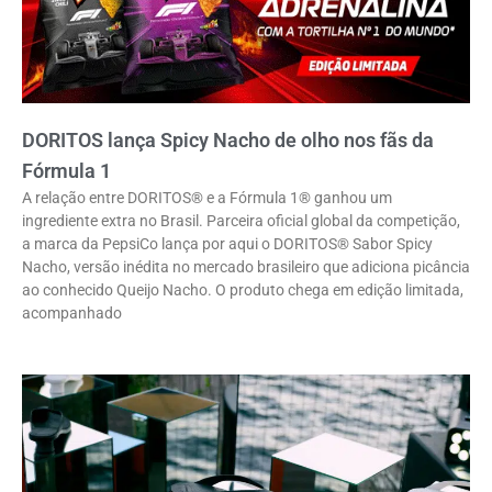
DORITOS lança Spicy Nacho de olho nos fãs da
Fórmula 1
A relação entre DORITOS® e a Fórmula 1® ganhou um
ingrediente extra no Brasil. Parceira oficial global da competição,
a marca da PepsiCo lança por aqui o DORITOS® Sabor Spicy
Nacho, versão inédita no mercado brasileiro que adiciona picância
ao conhecido Queijo Nacho. O produto chega em edição limitada,
acompanhado