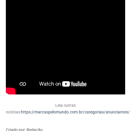
Leia outras
notícias:
https://marcaspelomundo.com.br/categorias/anunciantes/
Criado por:
Redação