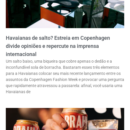
Havaianas de salto? Estreia em Copenhagen
divide opiniões e repercute na imprensa
internacional
Um salto baixo, uma biqueira que cobre apenas o dedão e a
inconfundível sola de borracha. Bastaram esses três elementos
para a Havaianas colocar seu mais recente lançamento entre os
assuntos da Copenhagen Fashion Week e provocar uma pergunta
que rapidamente atravessou a passarela: afinal, você usaria uma
Havaianas de