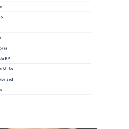
le
do
o
oras
 do RP
e Milão
gorized
os