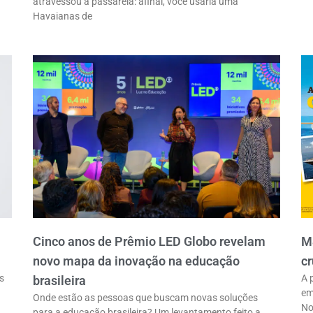
atravessou a passarela: afinal, você usaria uma
Havaianas de
Cinco anos de Prêmio LED Globo revelam
M
novo mapa da inovação na educação
cr
s
A 
brasileira
em
Onde estão as pessoas que buscam novas soluções
No
para a educação brasileira? Um levantamento feito a