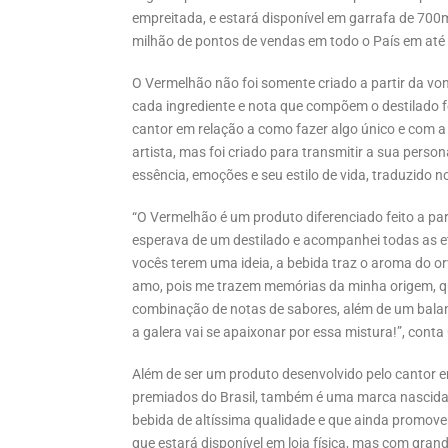
empreitada, e estará disponível em garrafa de 700
milhão de pontos de vendas em todo o País em até
O Vermelhão não foi somente criado a partir da vo
cada ingrediente e nota que compõem o destilado f
cantor em relação a como fazer algo único e com a
artista, mas foi criado para transmitir a sua pers
essência, emoções e seu estilo de vida, traduzido n
“O Vermelhão é um produto diferenciado feito a par
esperava de um destilado e acompanhei todas as eta
vocês terem uma ideia, a bebida traz o aroma do o
amo, pois me trazem memórias da minha origem, q
combinação de notas de sabores, além de um balanç
a galera vai se apaixonar por essa mistura!”, cont
Além de ser um produto desenvolvido pelo cantor e
premiados do Brasil, também é uma marca nascida 
bebida de altíssima qualidade e que ainda promove
que estará disponível em loja física, mas com gran