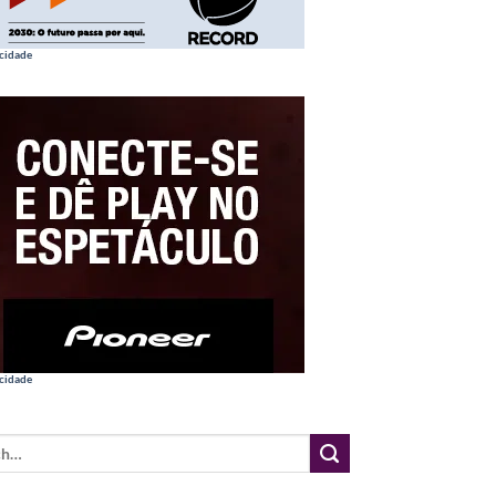
cidade
cidade