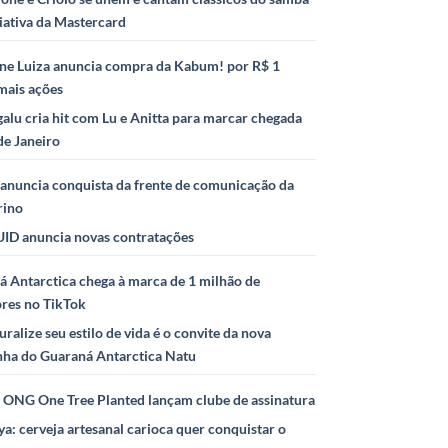
iativa da Mastercard
ne Luiza anuncia compra da Kabum! por R$ 1
mais ações
alu cria hit com Lu e Anitta para marcar chegada
de Janeiro
anuncia conquista da frente de comunicação da
rino
ID anuncia novas contratações
 Antarctica chega à marca de 1 milhão de
ores no TikTok
uralize seu estilo de vida é o convite da nova
ha do Guaraná Antarctica Natu
e ONG One Tree Planted lançam clube de assinatura
ya: cerveja artesanal carioca quer conquistar o