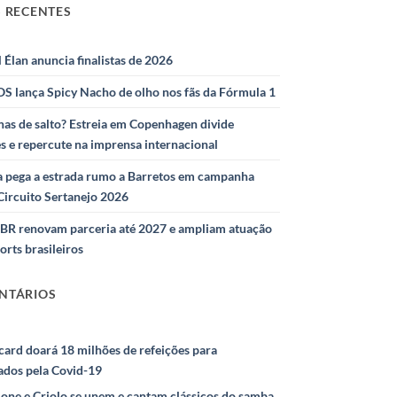
 RECENTES
l Élan anuncia finalistas de 2026
S lança Spicy Nacho de olho nos fãs da Fórmula 1
as de salto? Estreia em Copenhagen divide
s e repercute na imprensa internacional
 pega a estrada rumo a Barretos em campanha
Circuito Sertanejo 2026
IBR renovam parceria até 2027 e ampliam atuação
orts brasileiros
NTÁRIOS
ard doará 18 milhões de refeições para
ados pela Covid-19
ione e Criolo se unem e cantam clássicos do samba