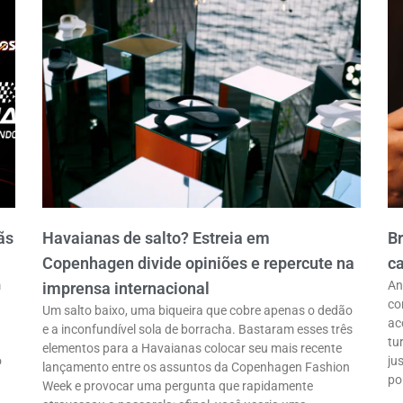
ãs
Havaianas de salto? Estreia em
B
Copenhagen divide opiniões e repercute na
ca
m
An
imprensa internacional
co
Um salto baixo, uma biqueira que cobre apenas o dedão
ac
e a inconfundível sola de borracha. Bastaram esses três
tu
elementos para a Havaianas colocar seu mais recente
o
ju
lançamento entre os assuntos da Copenhagen Fashion
po
Week e provocar uma pergunta que rapidamente