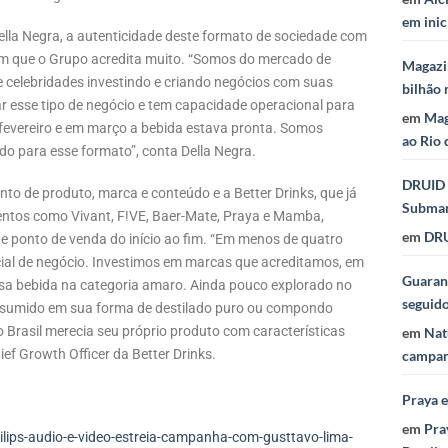
em inic
Della Negra, a autenticidade deste formato de sociedade com
o em que o Grupo acredita muito. “Somos do mercado de
Magazi
elebridades investindo e criando negócios com suas
bilhão 
ar esse tipo de negócio e tem capacidade operacional para
em
Mag
fevereiro e em março a bebida estava pronta. Somos
ao Rio 
do para esse formato”, conta Della Negra.
DRUID 
to de produto, marca e conteúdo e a Better Drinks, que já
Subma
entos como Vivant, F!VE, Baer-Mate, Praya e Mamba,
em
DRU
e ponto de venda do início ao fim. “Em menos de quatro
al de negócio. Investimos em marcas que acreditamos, em
Guaraná
sa bebida na categoria amaro. Ainda pouco explorado no
seguid
consumido em sua forma de destilado puro ou compondo
Brasil merecia seu próprio produto com características
em
Nat
hief Growth Officer da Better Drinks.
campan
Praya 
em
Pra
ips-audio-e-video-estreia-campanha-com-gusttavo-lima-