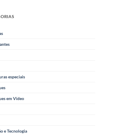
GORIAS
as
antes
ras especiais
ues
ues em Vídeo
o e Tecnologia