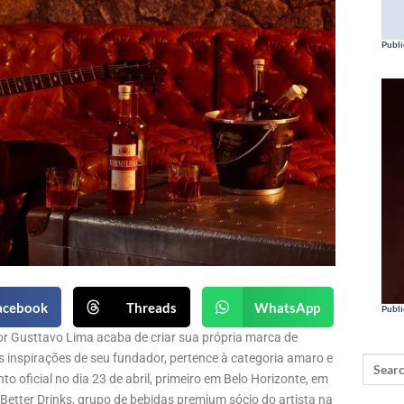
Publi
acebook
Threads
WhatsApp
Publi
or Gusttavo Lima acaba de criar sua própria marca de
as inspirações de seu fundador, pertence à categoria amaro e
to oficial no dia 23 de abril, primeiro em Belo Horizonte, em
 Better Drinks, grupo de bebidas premium sócio do artista na