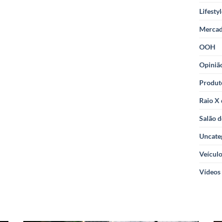
Lifesty
Merca
OOH
Opiniã
Produt
Raio X
Salão d
Uncate
Veícul
Vídeos