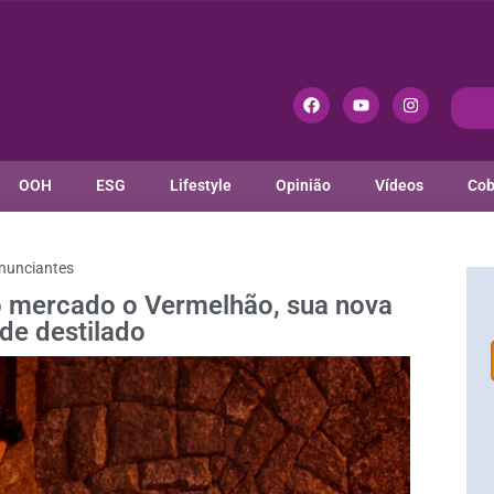
OOH
ESG
Lifestyle
Opinião
Vídeos
Cob
nunciantes
o mercado o Vermelhão, sua nova
de destilado