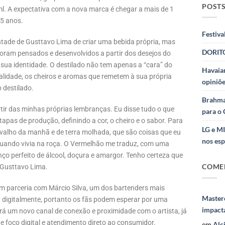
POSTS
ml. A expectativa com a nova marca é chegar a mais de 1
 5 anos.
Festiva
ntade de Gusttavo Lima de criar uma bebida própria, mas
DORITO
oram pensados e desenvolvidos a partir dos desejos do
 sua identidade. O destilado não tem apenas a “cara” do
Havaian
onalidade, os cheiros e aromas que remetem à sua própria
opiniõe
o destilado.
Brahma
tir das minhas próprias lembranças. Eu disse tudo o que
para o 
pas de produção, definindo a cor, o cheiro e o sabor. Para
LG e M
rvalho da manhã e de terra molhada, que são coisas que eu
nos esp
uando vivia na roça. O Vermelhão me traduz, com uma
o perfeito de álcool, doçura e amargor. Tenho certeza que
COME
a Gusttavo Lima.
m parceria com Márcio Silva, um dos bartenders mais
Masterc
digitalmente, portanto os fãs podem esperar por uma
impact
rá um novo canal de conexão e proximidade com o artista, já
de foco digital e atendimento direto ao consumidor.
em
Alc