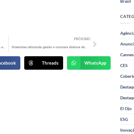
Brasil
CATE
Agênci
PRÓXIMO
Anunci
Risqué traz nova coleção com a cantora Iza, com esmaltes que retratam a presença das cores em suas raízes
Streetwise reformula gestão e contrata diretora de atendimento e operações
Cannes
acebook
Threads
WhatsApp
CES
Cobertu
Destaq
Destaq
El Ojo
ESG
Inovaçã