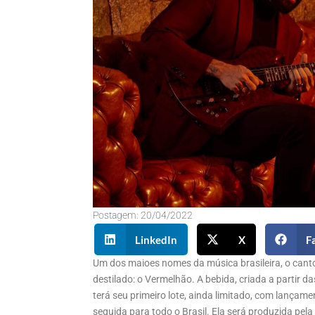
Postagem:
20/04/2022
LinkedIn
X
F
Um dos maioes nomes da música brasileira, o cant
destilado: o Vermelhão. A bebida, criada a partir d
terá seu primeiro lote, ainda limitado, com lançamen
seguida para todo o Brasil. Ela será produzida pela