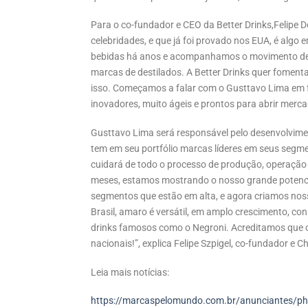
Para o co-fundador e CEO da Better Drinks,Felipe 
celebridades, e que já foi provado nos EUA, é alg
bebidas há anos e acompanhamos o movimento de c
marcas de destilados. A Better Drinks quer foment
isso. Começamos a falar com o Gusttavo Lima em 
inovadores, muito ágeis e prontos para abrir merca
Gusttavo Lima será responsável pelo desenvolvimen
tem em seu portfólio marcas líderes em seus segm
cuidará de todo o processo de produção, operação 
meses, estamos mostrando o nosso grande potenci
segmentos que estão em alta, e agora criamos nos
Brasil, amaro é versátil, em amplo crescimento, 
drinks famosos como o Negroni. Acreditamos que o 
nacionais!”, explica Felipe Szpigel, co-fundador e C
Leia mais notícias:
https://marcaspelomundo.com.br/anunciantes/phil