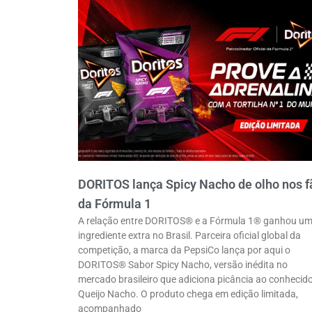
DORITOS lança Spicy Nacho de olho nos f
da Fórmula 1
A relação entre DORITOS® e a Fórmula 1® ganhou u
ingrediente extra no Brasil. Parceira oficial global da
competição, a marca da PepsiCo lança por aqui o
DORITOS® Sabor Spicy Nacho, versão inédita no
mercado brasileiro que adiciona picância ao conhecid
Queijo Nacho. O produto chega em edição limitada,
acompanhado