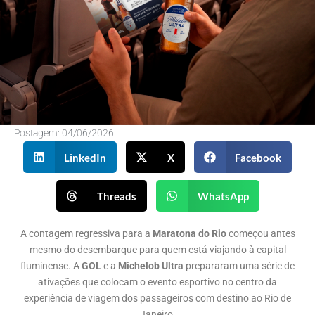
Postagem:
04/06/2026
LinkedIn
X
Facebook
Threads
WhatsApp
A contagem regressiva para a
Maratona do Rio
começou antes
mesmo do desembarque para quem está viajando à capital
fluminense. A
GOL
e a
Michelob Ultra
prepararam uma série de
ativações que colocam o evento esportivo no centro da
experiência de viagem dos passageiros com destino ao Rio de
Janeiro.