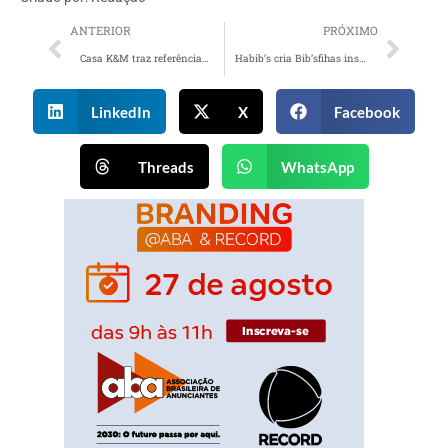
ANTERIOR
PRÓXIMO
Casa K&M traz referências da perfumaria árabe para o mercado de home care
Habib’s cria Bib’sfihas inspiradas em seis países apaixonados por futebol
LinkedIn
X
Facebook
Threads
WhatsApp