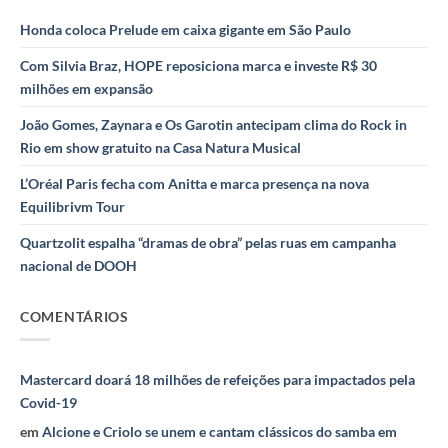
Honda coloca Prelude em caixa gigante em São Paulo
Com Silvia Braz, HOPE reposiciona marca e investe R$ 30
milhões em expansão
João Gomes, Zaynara e Os Garotin antecipam clima do Rock in
Rio em show gratuito na Casa Natura Musical
L’Oréal Paris fecha com Anitta e marca presença na nova
Equilibrivm Tour
Quartzolit espalha “dramas de obra” pelas ruas em campanha
nacional de DOOH
COMENTÁRIOS
Mastercard doará 18 milhões de refeições para impactados pela
Covid-19
em
Alcione e Criolo se unem e cantam clássicos do samba em