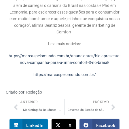
além de carregar o carisma do Brasil nas costas é Phd em
Economia, para esclarecer essas questões para o consumidor
com muito bom humor e aquele jeitinho que conquistou nosso
coração”, afirma Beatriz Seabra, gerente de marketing de
Comfort.
Leia mais notícias:
https://marcaspelomundo.com.br/anunciantes/bic-apresenta-
nova-campanha-para-a-linha-comfort-3-no-brasil/
https://marcaspelomundo.com.br/
Criado por:
Redação
ANTERIOR
PRÓXIMO
Marketing da Bauducco – Marca aposta em portfólio presenteável para a Páscoa
Governo do Estado de São Paulo e Detran-SP criam campanha para conscientizar motoristas na Semana Santa
LinkedIn
X
Facebook