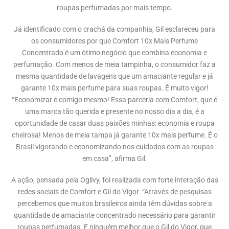
roupas perfumadas por mais tempo.
Já identificado com o crachá da companhia, Gil esclareceu para
os consumidores por que Comfort 10x Mais Perfume
Concentrado é um ótimo negócio que combina economia e
perfumação. Com menos de meia tampinha, o consumidor faz a
mesma quantidade de lavagens que um amaciante regular e já
garante 10x mais perfume para suas roupas. É muito vigor!
“Economizar é comigo mesmo! Essa parceria com Comfort, que é
uma marca tão querida e presente no nosso dia a dia, é a
oportunidade de casar duas paixões minhas: economia e roupa
cheirosa! Menos de meia tampa já garante 10x mais perfume. É o
Brasil vigorando e economizando nos cuidados com as roupas
em casa”, afirma Gil.
A ação, pensada pela Oglivy, foi realizada com forte interação das
redes sociais de Comfort e Gil do Vigor. “Através de pesquisas
percebemos que muitos brasileiros ainda têm dúvidas sobre a
quantidade de amaciante concentrado necessário para garantir
roupas perfumadas. E ninguém melhor que o Gil do Vigor, que