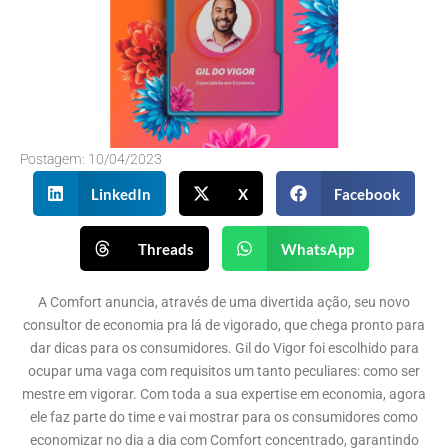
Postagem:
10/04/2023
LinkedIn
X
Facebook
Threads
WhatsApp
A Comfort anuncia, através de uma divertida ação, seu novo
consultor de economia pra lá de vigorado, que chega pronto para
dar dicas para os consumidores. Gil do Vigor foi escolhido para
ocupar uma vaga com requisitos um tanto peculiares: como ser
mestre em vigorar. Com toda a sua expertise em economia, agora
ele faz parte do time e vai mostrar para os consumidores como
economizar no dia a dia com Comfort concentrado, garantindo